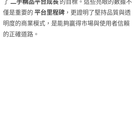
了
二手精品平台成長
的目標。這些亮眼的數據不
僅是重要的
平台里程碑
，更證明了堅持品質與透
明度的商業模式，是能夠贏得市場與使用者信賴
的正確道路。
近年發展與未來展望：洞察
精品收購市場趨勢與深化專
業
走過二十個年頭，Find Fine 的腳步從未停歇。立足於深厚
的
Find Fine 翻翻精品歷史
，我們將目光投向未來。近年
來，我們敏銳地洞察到
精品收購市場趨勢
的轉變，消費者
不再只滿足於購買，更希望能活化手中閒置的精品。因此，