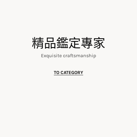
精品鑑定專家
Exquisite craftsmanship
TO CATEGORY