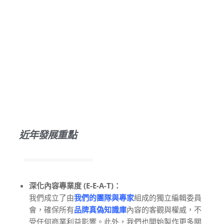
平台的發展方向也隨之調整，致力於提供更全面、更深度的
服務，以迎接下一個十年的挑戰。進入新的發展階段，Find
Fine 的策略重心從「廣度覆蓋」轉向「深度經營」。我們
不僅要幫助使用者「買對」，更要協助他們「賣好」與「懂
玩」，成為一個全方位的精品生活顧問。
近年發展重點
深化內容專業度 (E-E-A-T)：
我們成立了由
我們的團隊與專家
組成的獨立編輯委員
會，確保所有
品牌真偽知識庫
內容的客觀與權威，不
受任何商業利益影響。此外，我們也開始製作更多關