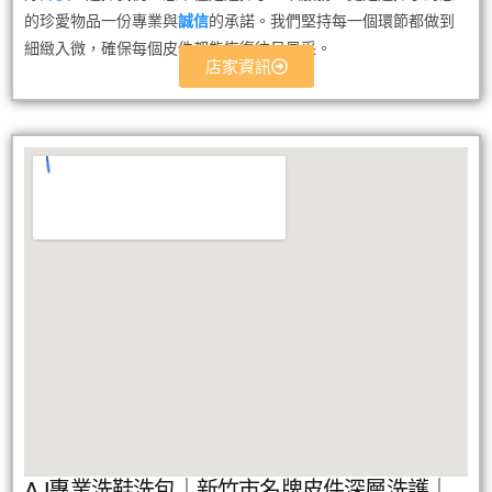
的珍愛物品一份專業與
誠信
的承諾。我們堅持每一個環節都做到
細緻入微，確保每個皮件都能恢復往日風采。
店家資訊
AJ專業洗鞋洗包｜新竹市名牌皮件深層洗護｜