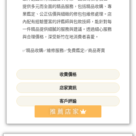
提供多元而全面的精品服務，包括精品收購、專
業鑑定、公正估價與細緻的修包包維修處理。店
內配有經驗豐富的評鑑師與包款技師，能針對每
一件精品提供細膩的服務與建議。透過細心服務
與合理價格，深受新竹在地消費者喜愛。
✅精品收購✅維修服務✅免費鑑定✅商品寄賣
收費價格
店家資訊
客戶評論
推薦店家