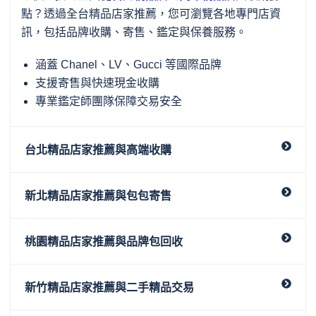
點？透過全台精品店家推薦，您可瀏覽各地專門店資
訊，包括品牌收購、寄售、鑑定與保養服務。
涵蓋 Chanel、LV、Gucci 等國際品牌
支援寄售與快速現金收購
專業鑑定師團隊保障交易安全
台北精品店家推薦與高端收購
新北精品店家推薦與包包寄售
桃園精品店家推薦與品牌包回收
新竹精品店家推薦與二手精品交易