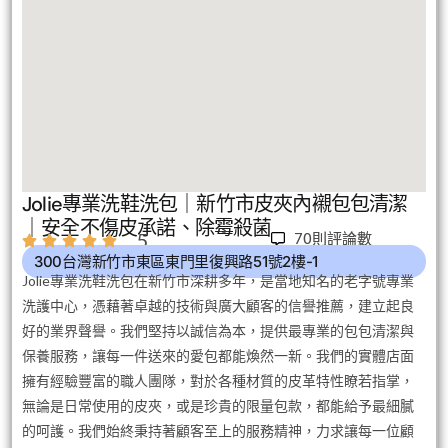
Jolie專業洗鞋洗包｜新竹市皮夾內襯包包清潔
｜安全不傷皮承諾、除霉殺菌
5
70則評論數
300台灣新竹市東區東門里復興路51號2樓-1
Jolie專業洗鞋洗包在新竹市深耕多年，是當地知名的老字號專業
洗護中心，憑藉著卓越的技術與廣大顧客的信譽推薦，建立起良
好的業界聲譽。我們堅持以誠信為本，提供最專業的包包清潔與
保養服務，讓每一件送來的愛包都能煥然一新。我們的實體店面
擁有經驗豐富的職人團隊，對於各種材質的皮革特性瞭若指掌，
無論是日常使用的皮夾，或是珍貴的限量包款，都能給予最細膩
的呵護。我們始終秉持著顧客至上的服務精神，力求讓每一位顧