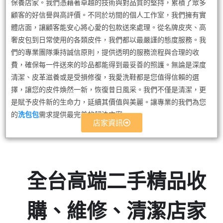
保養店家。我們憑藉著卓越的技術與對品質的堅持，累積了眾多
顧客的好信譽與高評價。不同於坊間的個人工作室，我們擁有實
體店面，讓顧客能安心將心愛的包款送來處理。從名牌皮夾、高
奢皮包到日常使用的各類皮件，我們都以最嚴謹的態度服務。我
們的專業團隊秉持誠信原則，提供透明的服務流程與合理的收
費，確保每一件送來的珍品都能得到最妥善的照護。無論是深度
清潔、皮革滋養或是受損修復，我愛洗鞋都是您值得信賴的選
擇，讓您的皮件煥然一新，恢復昔日風采。我們不僅是清潔，更
是賦予皮件新的生命力，延續其價值與美麗。讓專業的我們為您
的
洗包包
需求提供最完美的解決方案。
店家資訊
全台高端二手精品收
購、維修、清潔店家