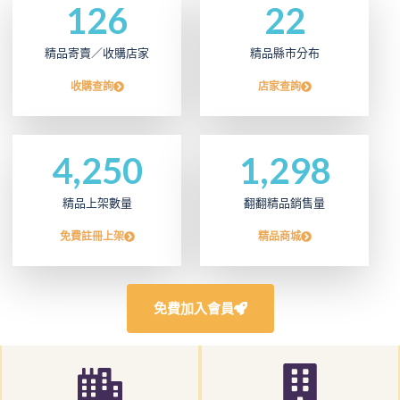
126
22
精品寄賣／收購店家
精品縣市分布
收購查詢
店家查詢
4,250
1,298
精品上架數量
翻翻精品銷售量
免費註冊上架
精品商城
免費加入會員