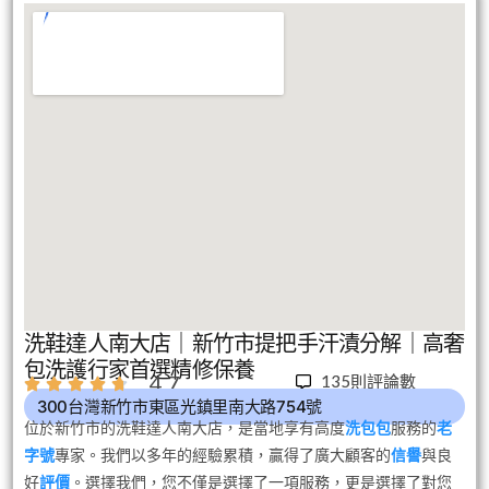
洗鞋達人南大店｜新竹市提把手汗漬分解｜高奢
包洗護行家首選精修保養
4.7
135則評論數
300台灣新竹市東區光鎮里南大路754號
位於新竹市的洗鞋達人南大店，是當地享有高度
洗包包
服務的
老
字號
專家。我們以多年的經驗累積，贏得了廣大顧客的
信譽
與良
好
評價
。選擇我們，您不僅是選擇了一項服務，更是選擇了對您