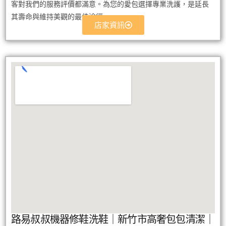
客對我們的服務評價都滿意。為您的愛包選擇專業洗護，是延長
其壽命與維持美觀的最佳途徑。
店家資訊
路易叔叔機器修鞋洗鞋｜新竹市高奢包包清潔｜