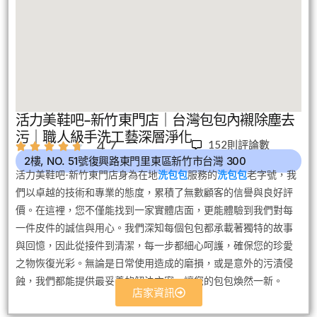
活力美鞋吧-新竹東門店｜台灣包包內襯除塵去
污｜職人級手洗工藝深層淨化
4.7
152則評論數
2樓, NO. 51號復興路東門里東區新竹市台灣 300
活力美鞋吧-新竹東門店身為在地
洗包包
服務的
洗包包
老字號，我
們以卓越的技術和專業的態度，累積了無數顧客的信譽與良好評
價。在這裡，您不僅能找到一家實體店面，更能體驗到我們對每
一件皮件的誠信與用心。我們深知每個包包都承載著獨特的故事
與回憶，因此從接件到清潔，每一步都細心呵護，確保您的珍愛
之物恢復光彩。無論是日常使用造成的磨損，或是意外的污漬侵
蝕，我們都能提供最妥善的解決方案，讓您的包包煥然一新。
店家資訊