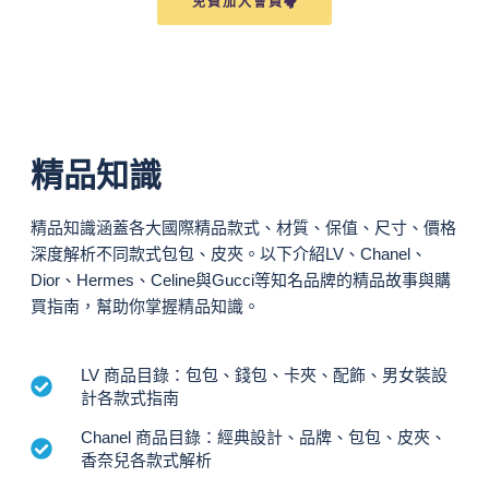
免費加入會員
精品知識
精品知識涵蓋各大國際精品款式、材質、保值、尺寸、價格
深度解析不同款式包包、皮夾。以下介紹LV、Chanel、
Dior、Hermes、Celine與Gucci等知名品牌的精品故事與購
買指南，幫助你掌握精品知識。
LV 商品目錄：包包、錢包、卡夾、配飾、男女裝設
計各款式指南
Chanel 商品目錄：經典設計、品牌、包包、皮夾、
香奈兒各款式解析