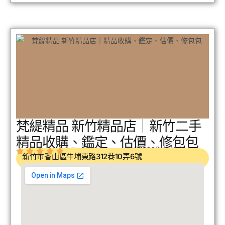
梵緹精品 新竹精品店｜新竹二手
精品收購、鑑定、估價、修包包
5
32則評論數
新竹市香山區牛埔東路312巷10弄6號