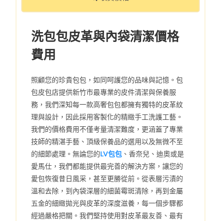
洗包包皮革與內袋清潔價格
費用
照顧您的珍貴包包，如同呵護您的品味與記憶。包
包皮包店提供新竹市最專業的皮件清潔與保養服
務，我們深知每一款高奢包包都擁有獨特的皮革紋
理與設計，因此採用客製化的精緻手工洗護工藝。
我們的價格費用不僅考量清潔難度，更涵蓋了專業
技師的精湛手藝、頂級保養品的選用以及無微不至
的細節處理。無論您的
LV包包
、香奈兒、迪奧或是
愛馬仕，我們都能提供最完善的解決方案，讓您的
愛包恢復昔日風采，甚至更勝從前。從表層污漬的
溫和去除，到內袋深層的細菌霉斑清除，再到金屬
五金的細緻拋光與皮革的深度滋養，每一個步驟都
經過嚴格把關。我們堅持使用對皮革最友善、最有