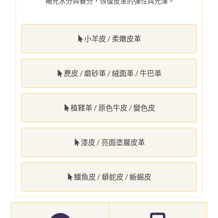
補充水分與養分，恢復皮革的彈性與光澤。
小羊皮 / 柔嫩皮革
麂皮 / 磨砂革 / 絨面革 / 牛巴革
植鞣革 / 原色牛皮 / 變色皮
漆皮 / 亮面塗層皮革
鱷魚皮 / 蟒蛇皮 / 蜥蜴皮