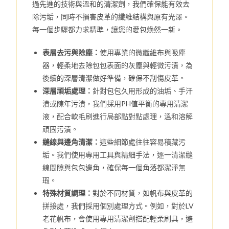
過先進的技術與溫和的清潔劑，我們確保能有效去
除污垢，同時不損害皮革的纖維結構與原有光澤。
每一個步驟都力求精準，讓您的愛包煥然一新。
表層去污與除塵：
使用專業的微纖維布與吸塵
器，輕柔地去除包包表面的灰塵與輕微污漬，為
後續的深層清潔做好準備，確保不刮傷皮革。
深層頑垢處理：
針對包包久用形成的油垢、手汗
漬或陳年污漬，我們採用PH值平衡的專用清潔
液，配合軟毛刷進行局部點對點處理，溫和溶解
頑固污漬。
縫線與邊角清潔：
這些細節處往往容易積藏污
垢。我們使用專用工具與精細手法，逐一清潔縫
線間隙與包包邊角，確保每一個角落都潔淨無
瑕。
特殊材質調理：
對於不同材質，如帆布與皮革的
拼接處，我們採用個別處理方式。例如，對於LV
老花帆布，會使用專用清潔劑搭配輕柔刷具，避