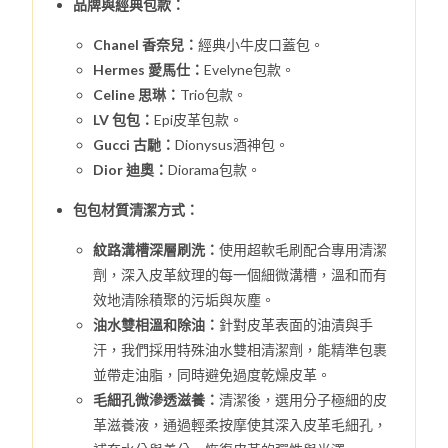
品牌與經典包款：
Chanel 香奈兒：
經典小牛皮口蓋包。
Hermes 愛馬仕：
Evelyne包款。
Celine 思琳：
Trio包款。
LV 包包：
Epi皮革包款。
Gucci 古馳：
Dionysus酒神包。
Dior 迪奧：
Diorama包款。
包包材質清潔方式：
紋路溝槽深層刷洗：
使用超軟毛刷配合專用清潔
劑，深入皮革紋理的每一個細微溝槽，溫和而有
效地清除積聚的污垢與灰塵。
油水雙相溫和除油：
針對皮革表面的油漬與手
汗，我們採用特殊油水雙相清潔劑，能精準包裹
並帶走油脂，同時避免過度乾燥皮革。
毛細孔微滲透滋養：
清潔後，選用分子極細的皮
革滋養液，通過輕柔按摩使其深入皮革毛細孔，