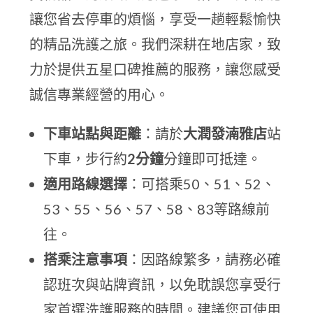
讓您省去停車的煩惱，享受一趟輕鬆愉快
的精品洗護之旅。我們深耕在地店家，致
力於提供五星口碑推薦的服務，讓您感受
誠信專業經營的用心。
下車站點與距離
：請於
大潤發湳雅店
站
下車，步行約
2分鐘
分鐘即可抵達。
適用路線選擇
：可搭乘50、51、52、
53、55、56、57、58、83等路線前
往。
搭乘注意事項
：因路線繁多，請務必確
認班次與站牌資訊，以免耽誤您享受行
家首選洗護服務的時間。建議您可使用