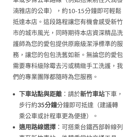
湳雅店的公車），約10-15分鐘即可輕鬆
抵達本店。這段路程讓您有機會感受新竹
市的城市風光，同時期待本店資深精品洗
護師為您的愛包提供原廠級潔淨標準的服
務，讓您的包包洗舊如新。無論您的愛包
需要專科級除霉去污或精緻手工洗護，我
們的專業團隊都隨時為您服務。
下車站點與距離
：請於
新竹車站
下車，
步行約
35分鐘
分鐘即可抵達（建議轉
乘公車或計程車更為便捷）。
適用路線選擇
：可搭乘台鐵西部幹線列