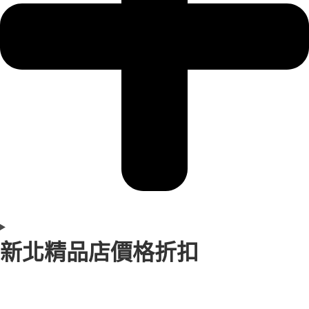
新北精品店價格折扣