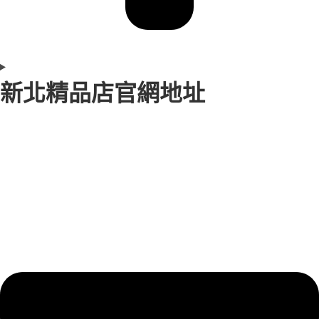
新北精品店官網地址