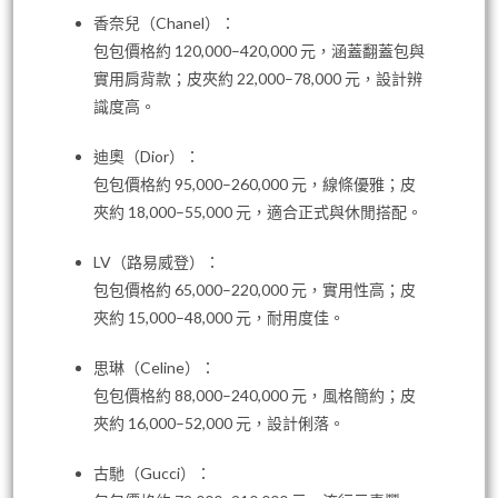
香奈兒（Chanel）：
包包價格約 120,000–420,000 元，涵蓋翻蓋包與
實用肩背款；皮夾約 22,000–78,000 元，設計辨
識度高。
迪奧（Dior）：
包包價格約 95,000–260,000 元，線條優雅；皮
夾約 18,000–55,000 元，適合正式與休閒搭配。
LV（路易威登）：
包包價格約 65,000–220,000 元，實用性高；皮
夾約 15,000–48,000 元，耐用度佳。
思琳（Celine）：
包包價格約 88,000–240,000 元，風格簡約；皮
夾約 16,000–52,000 元，設計俐落。
古馳（Gucci）：