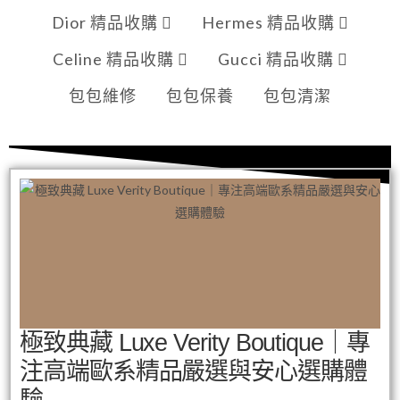
Dior 精品收購
Hermes 精品收購
Celine 精品收購
Gucci 精品收購
包包維修
包包保養
包包清潔
極致典藏 Luxe Verity Boutique｜專
注高端歐系精品嚴選與安心選購體