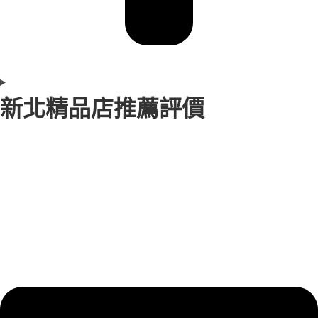
新北精品店推薦評價