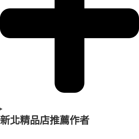
新北精品店推薦作者