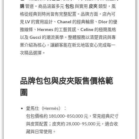
購
管道。商品涵蓋多元
包包
與實用
皮夾
類型，風
格從經典到時尚皆有完整配置。品牌方面，店內可
見
LV
的實用設計、
Chanel
的經典輪廓、
Dior
的優
雅線條、
Hermes
的工藝質感、
Celine
的極簡風格
以及
Gucci
的潮流美學。整體服務以清楚資訊與專
業介紹為核心，讓顧客能在新北地區安心完成每一
次精品選擇。
品牌包包與皮夾販售價格範
圍
愛馬仕（Hermès）：
包包價格約 180,000–850,000 元，常見經典尺寸
與皮質配置；皮夾約 28,000–95,000 元，適合收
藏與日常使用。