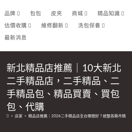
品牌
包包
皮夾
商城
精品知識
估價收購
維修翻新
洗包保養
最新消息
新北精品店推薦｜10大新北
二手精品店，二手精品、二
手精品包、精品買賣、買包
包、代購
>
店家
>
精品店推薦｜2026二手精品店全台哪間好？統整各縣市精品