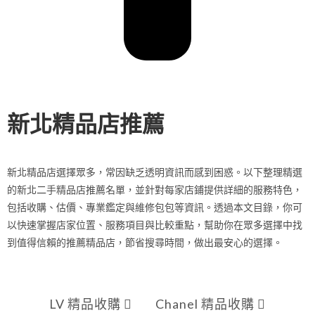
新北精品店推薦
新北精品店選擇眾多，常因缺乏透明資訊而感到困惑。以下整理精選
的新北二手精品店推薦名單，並針對每家店鋪提供詳細的服務特色，
包括收購、估價、專業鑑定與維修包包等資訊。透過本文目錄，你可
以快速掌握店家位置、服務項目與比較重點，幫助你在眾多選擇中找
到值得信賴的推薦精品店，節省搜尋時間，做出最安心的選擇。
LV 精品收購
Chanel 精品收購