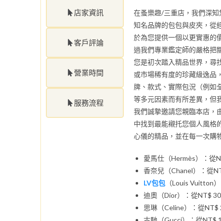
店家資訊
在蚤樂趣/三重店，我們深
知名品牌的包包與皮夾，從
於為您提供一個以更實惠的
客戶評論
過我們專業鑑定師的嚴格把
您是初次踏入精品世界，尋
營業時間
或市場稀有度的珍藏級逸品
牌、款式、實際包況（例如
等多元因素而有所差異，但
服務流程
我們誠摯邀請您親臨本店，
中找到最能襯托您個人風格
心儀的精品，並在每一次購
愛馬仕（Hermès）：從NT$ 
香奈兒（Chanel）：從NT$ 5
LV包包
（Louis Vuitton
迪奧（Dior）：從NT$ 30,0
思琳（Celine）：從NT$ 20
古馳（Gucci）：從NT$ 15,