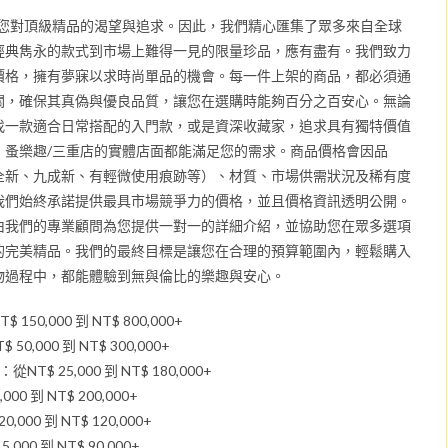
知您對頂級精品的渴望與追求。因此，我們精心匯集了眾多來自全球
經典雋永的款式到市場上難得一見的限量珍品，應有盡有。我們致力
價格，擁有夢寐以求時尚單品的機會。每一件上架的商品，都必須通
關，確保其真偽與優良品質，讓您在選購時能夠百分之百安心。無論
找一款適合日常搭配的入門款，或是資深收藏家，追求具有獨特價值
，蚤樂趣/三重店的實體店面都能滿足您的需求。商品價格會因品
全新、九成新、有輕微使用痕跡等）、材質、市場供需狀況及稀有度
我們始終承諾提供最具市場競爭力的價格，並且價格資訊透明公開。
由我們的專業顧問為您提供一對一的詳細介紹，並協助您在眾多選項
的完美精品。我們的最終目標是讓您在合理的預算範圍內，輕鬆購入
物過程中，都能體驗到無與倫比的樂趣與安心。
150,000 到 NT$ 800,000+
0,000 到 NT$ 300,000+
）：從NT$ 25,000 到 NT$ 180,000+
00 到 NT$ 200,000+
,000 到 NT$ 120,000+
000 到 NT$ 90,000+