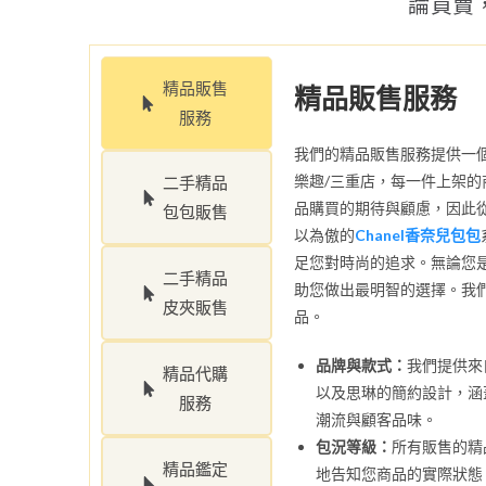
論買賣
精品販售
精品販售服務
服務
我們的精品販售服務提供一
樂趣/三重店，每一件上架
二手精品
品購買的期待與顧慮，因此
包包販售
以為傲的
Chanel香奈兒包包
足您對時尚的追求。無論您
二手精品
助您做出最明智的選擇。我
皮夾販售
品。
品牌與款式：
我們提供來
精品代購
以及思琳的簡約設計，涵
服務
潮流與顧客品味。
包況等級：
所有販售的精
精品鑑定
地告知您商品的實際狀態