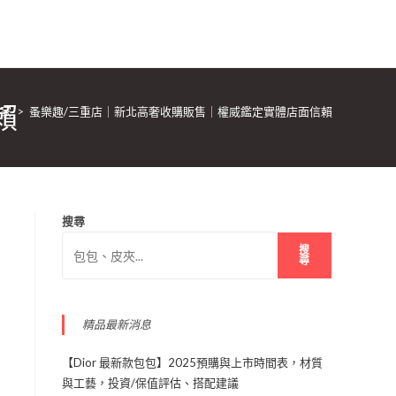
賴
家
>
蚤樂趣/三重店｜新北高奢收購販售｜權威鑑定實體店面信賴
搜尋
搜
尋
精品最新消息
【Dior 最新款包包】2025預購與上市時間表，材質
與工藝，投資/保值評估、搭配建議