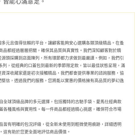
，皆能心滿意足。
個多元且值得信賴的平台，讓顧客能夠安心選購各類頂級精品。在蚤
的商品都經過層層把關，確保其品質與真實性。我們深知顧客對於精
從源頭採購到店面陳列，所有環節都力求做到最嚴謹。例如，我們引
系列，從經典的口蓋包到最新的季節限定款，皆以最佳狀態呈現，滿
是資深收藏家還是初次接觸精品，我們都會提供專業的諮詢服務，協
們堅信，透過我們的服務，您將能以實惠的價格擁有高品質的夢幻逸
自全球頂級品牌的多元選擇，包括獨特的古馳手袋、愛馬仕經典款
蓋各種風格與實用性。每一件商品都經過精心挑選，確保符合市場
品皆有明確的包況評級，從全新未使用到輕微使用痕跡，詳細透明
。這有助於您更全面地評估商品價值。