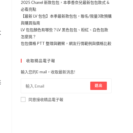
2025 Chanel 新款包包，本季香奈兒最新包包款式 &
必看亮點
【最新 LV 包包】本季最新款包包，聯名/限量3款預購
與購買指南
LV 包包顏色有哪些？LV 黑色包包、粉紅、白色包款
大
怎麼挑？
，
包包價格 PTT 整理與觀察，網友行情範例與價格比較
收取精品電子報
無
力
輸入您的E-mail，收取最新消息!
每
送出
同意接收精品電子報