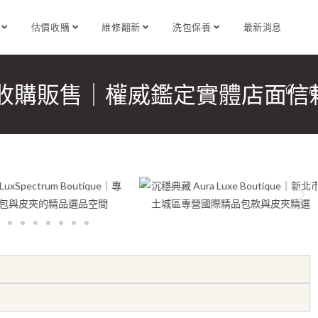
識
估價收購
維修翻新
洗包保養
最新消息
收購販售｜權威鑑定實體店面信
>
店