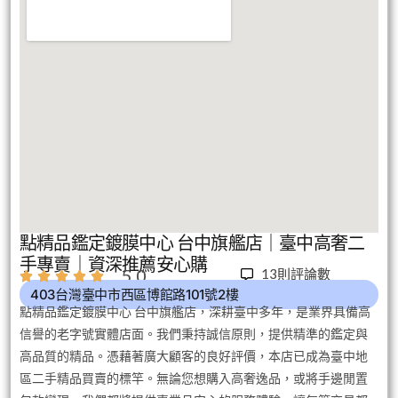
點精品鑑定鍍膜中心 台中旗艦店｜臺中高奢二
手專賣｜資深推薦安心購
5.0
13則評論數
403台灣臺中市西區博館路101號2樓
點精品鑑定鍍膜中心 台中旗艦店，深耕臺中多年，是業界具備高
信譽的老字號實體店面。我們秉持誠信原則，提供精準的鑑定與
高品質的精品。憑藉著廣大顧客的良好評價，本店已成為臺中地
區二手精品買賣的標竿。無論您想購入高奢逸品，或將手邊閒置