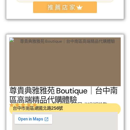
推薦店家
尊貴典雅雅苑 Boutique｜台中南
區高端精品代購體驗
5
73則評論數
台中市南區建國北路256號