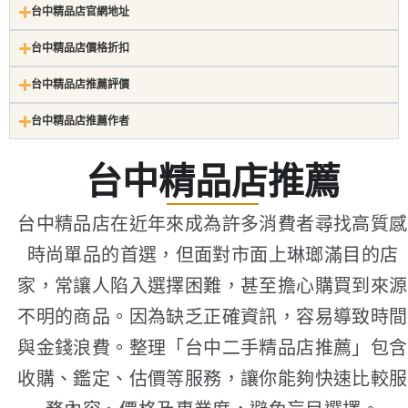
台中精品店官網地址
台中精品店價格折扣
台中精品店推薦評價
台中精品店推薦作者
台中精品店推薦
台中精品店在近年來成為許多消費者尋找高質感
時尚單品的首選，但面對市面上琳瑯滿目的店
家，常讓人陷入選擇困難，甚至擔心購買到來源
不明的商品。因為缺乏正確資訊，容易導致時間
與金錢浪費。整理「台中二手精品店推薦」包含
收購、鑑定、估價等服務，讓你能夠快速比較服