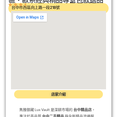
區・歐系經典精品專營包款選品
3.5
72則評論數
台中市西區向上路一段218號
店家介紹
雋雅御藏 Lux Vault 是深耕市場的
台中精品店
，
專注於高品質
台中二手精品
與全新精品流通服