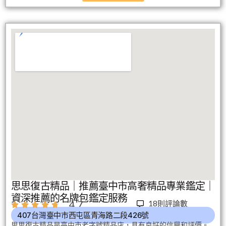
思思復古精品｜推薦臺中市高奢精品專業鑑定｜
資深推薦的名牌包鑑定服務
4.7
18則評論數
407台灣臺中市西屯區青海路二段426號
思思復古精品是臺中市老字號精品店，具有良好的信譽和評價。