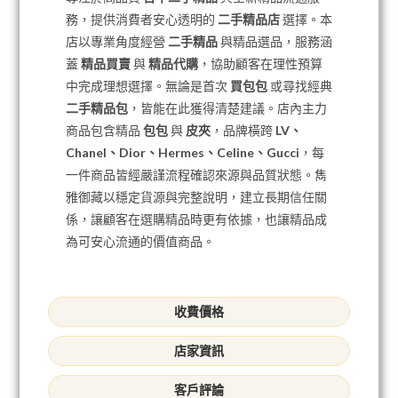
務，提供消費者安心透明的
二手精品店
選擇。本
店以專業角度經營
二手精品
與精品選品，服務涵
蓋
精品買賣
與
精品代購
，協助顧客在理性預算
中完成理想選擇。無論是首次
買包包
或尋找經典
二手精品包
，皆能在此獲得清楚建議。店內主力
商品包含精品
包包
與
皮夾
，品牌橫跨
LV、
Chanel、Dior、Hermes、Celine、Gucci
，每
一件商品皆經嚴謹流程確認來源與品質狀態。雋
雅御藏以穩定貨源與完整說明，建立長期信任關
係，讓顧客在選購精品時更有依據，也讓精品成
為可安心流通的價值商品。
收費價格
店家資訊
客戶評論