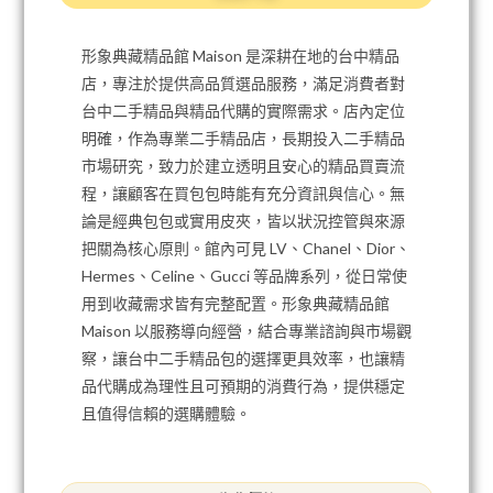
形象典藏精品館 Maison 是深耕在地的台中精品
店，專注於提供高品質選品服務，滿足消費者對
台中二手精品與精品代購的實際需求。店內定位
明確，作為專業二手精品店，長期投入二手精品
市場研究，致力於建立透明且安心的精品買賣流
程，讓顧客在買包包時能有充分資訊與信心。無
論是經典包包或實用皮夾，皆以狀況控管與來源
把關為核心原則。館內可見 LV、Chanel、Dior、
Hermes、Celine、Gucci 等品牌系列，從日常使
用到收藏需求皆有完整配置。形象典藏精品館
Maison 以服務導向經營，結合專業諮詢與市場觀
察，讓台中二手精品包的選擇更具效率，也讓精
品代購成為理性且可預期的消費行為，提供穩定
且值得信賴的選購體驗。