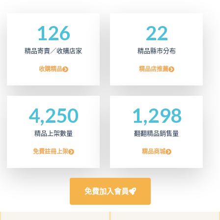
126
22
精品寄賣／收購店家
精品縣市分布
收購精品
精品店推薦
4,250
1,298
精品上架數量
翻翻精品銷售量
免費註冊上架
精品商城
免費加入會員