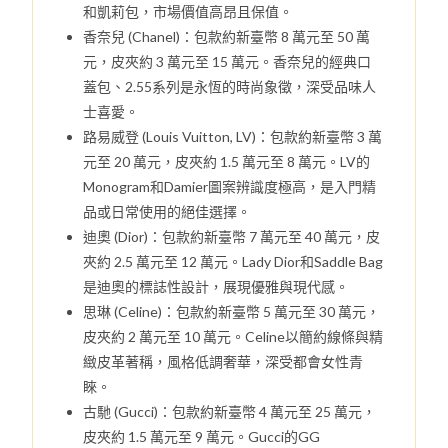
和凱莉包，市場價值高昂且保值。
香奈兒 (Chanel)：包款約新臺幣 8 萬元至 50 萬
元，皮夾約 3 萬元至 15 萬元。香奈兒的經典口
蓋包、2.55系列是永恆的時尚象徵，深受品味人
士喜愛。
路易威登 (Louis Vuitton, LV)：包款約新臺幣 3 萬
元至 20 萬元，皮夾約 1.5 萬元至 8 萬元。LV的
Monogram和Damier圖案辨識度極高，是入門精
品或日常使用的絕佳選擇。
迪奧 (Dior)：包款約新臺幣 7 萬元至 40 萬元，皮
夾約 2.5 萬元至 12 萬元。Lady Dior和Saddle Bag
是迪奧的標誌性設計，展現優雅與現代感。
思琳 (Celine)：包款約新臺幣 5 萬元至 30 萬元，
皮夾約 2 萬元至 10 萬元。Celine以簡約線條與精
緻皮革著稱，風格低調奢華，深受都會女性青
睞。
古馳 (Gucci)：包款約新臺幣 4 萬元至 25 萬元，
皮夾約 1.5 萬元至 9 萬元。Gucci的GG