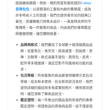
經過嚴格篩選。例如，簡約而富有藝術感的
Celine
思琳包包
，以其精湛的工藝和內斂的奢華感，成為
許多時尚人士的首選。我們也提供香奈兒的經典口
蓋包，其優雅魅力與雋永設計，一直是時尚界的不
敗傳奇。每一件販售的商品，均由我們的專業鑑定
師層層把關，讓您購物無憂。
品牌與款式：
我們囊括了全球數十個頂級精品品
牌，從愛馬仕、香奈兒、路易威登，到迪奧、思
琳、古馳等，款式涵蓋手提包、肩背包、皮夾、
配件等多樣選擇，滿足您對不同風格和功能的追
求。
包況等級：
所有販售的商品都會明確標示其包況
等級，從全新未使用、近全新到狀況良好，我們
提供詳細的描述與多角度實拍照片，確保資訊透
明，讓您清晰了解商品狀況。
鑑定證明：
每一件售出的精品皆附有我們的專業
鑑定證明，保證商品的真偽與品質。這不僅是我