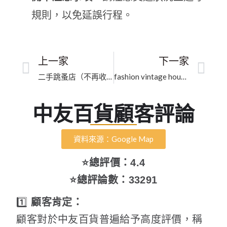
規則，以免延誤行程。
上一家
下一家
二手跳蚤店（不再收新會員寄賣）｜臺中市二手精品專賣｜嚴格把關的行家鑑賞平台
fashion vintage house｜臺中市精品專業鑑定｜專業嚴選的行家信賴首選
中友百貨顧客評論
資料來源：Google Map
⭐總評價：4.4
⭐總評論數：33291
1️⃣
顧客肯定：
顧客對於中友百貨普遍給予高度評價，稱