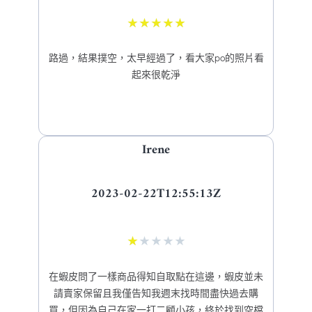
★
★
★
★
★
路過，結果撲空，太早經過了，看大家po的照片看
起來很乾淨
Irene
2023-02-22T12:55:13Z
★
★
★
★
★
在蝦皮問了一樣商品得知自取點在這邊，蝦皮並未
請賣家保留且我僅告知我週末找時間盡快過去購
買，但因為自己在家一打二顧小孩，終於找到空檔