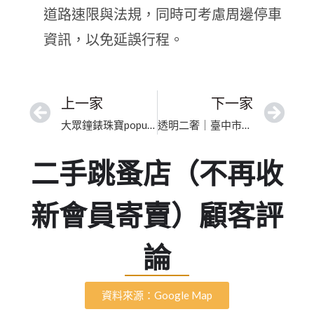
道路速限與法規，同時可考慮周邊停車
資訊，以免延誤行程。
上一家
下一家
大眾鐘錶珠寶popular/高價收購各國名錶.珠寶/國外代購全新名錶｜新竹市精品高價收購｜誠信專業買賣保值
透明二奢｜臺中市精品專業鑑定｜行家信賴的優質首選
二手跳蚤店（不再收
新會員寄賣）顧客評
論
資料來源：Google Map