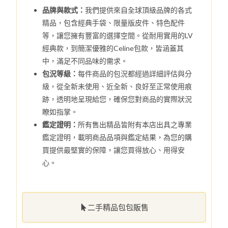
品牌與款式：
我們提供來自全球頂級品牌的各式
精品，包含經典手袋、限量版皮件、特色配件
等，讓您擁有豐富的選擇空間。從耐用實用的LV
經典款，到簡潔優雅的Celine包款，皆涵蓋其
中，滿足不同品味的需求。
包況等級：
每件商品的包況都經過詳細評估與分
級，從全新未使用、近全新、良好至正常使用痕
跡，透明地呈現給您，確保您對商品的實際狀況
瞭如指掌。
鑑定證明：
所有售出精品皆附有本店出具之專業
鑑定證明，載明商品品項與鑑定結果，為您的購
買提供最堅實的保障，讓您買得放心、用得安
心。
二手精品包包販售