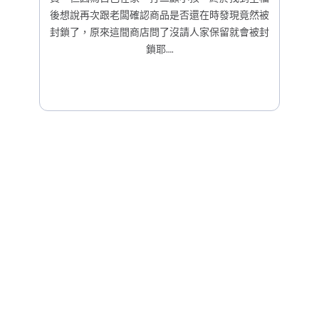
後想說再次跟老闆確認商品是否還在時發現竟然被
封鎖了，原來這間商店問了沒請人家保留就會被封
鎖耶….
30
22
37
37
Days
Hours
Minutes
Seconds