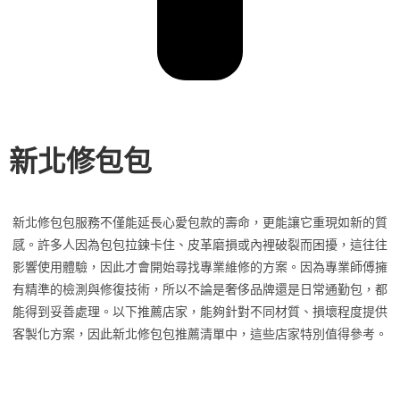
新北修包包
新北修包包服務不僅能延長心愛包款的壽命，更能讓它重現如新的質
感。許多人因為包包拉鍊卡住、皮革磨損或內裡破裂而困擾，這往往
影響使用體驗，因此才會開始尋找專業維修的方案。因為專業師傅擁
有精準的檢測與修復技術，所以不論是奢侈品牌還是日常通勤包，都
能得到妥善處理。以下推薦店家，能夠針對不同材質、損壞程度提供
客製化方案，因此新北修包包推薦清單中，這些店家特別值得參考。