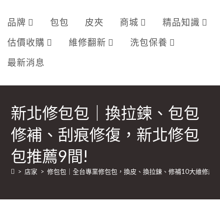
品牌
包包
皮夾
商城
精品知識
估價收購
維修翻新
洗包保養
最新消息
新北修包包｜換拉鍊、包包
修補、刮痕修復，新北修包
包推薦9間!
>
店家
>
修包包｜全台專業修包包，換皮、換拉鍊、修補10大維修店家