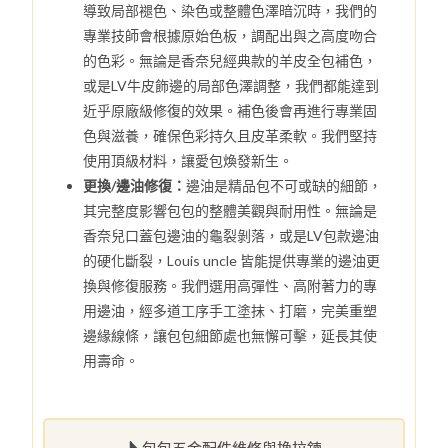
導致局部褪色、染色或整體色澤暗沉時，我們的
專業技師會根據原始色板，調配出與之高度吻合
的色彩。無論是香奈兒經典款的羊皮全包補色，
或是LV牛皮飾邊的局部色澤調整，我們都能達到
近乎原廠級修復的效果。補色後會再進行專業固
色與滋養，確保色彩持久且皮革柔軟。我們堅持
使用頂級材料，讓愛包煥發新生。
更換/邊油修復：
邊油是精品包不可或缺的細節，
其完整度影響包包的整體美觀與耐用性。無論是
香奈兒口蓋包邊油的龜裂剝落，或是LV包款邊油
的硬化斷裂，Louis uncle 皆能提供專業的邊油更
換與修復服務。我們選用高彈性、高附著力的專
用邊油，經多道工序手工塗抹、打磨，完美重塑
邊緣線條，讓包包細節處也無懈可擊，延長其使
用壽命。