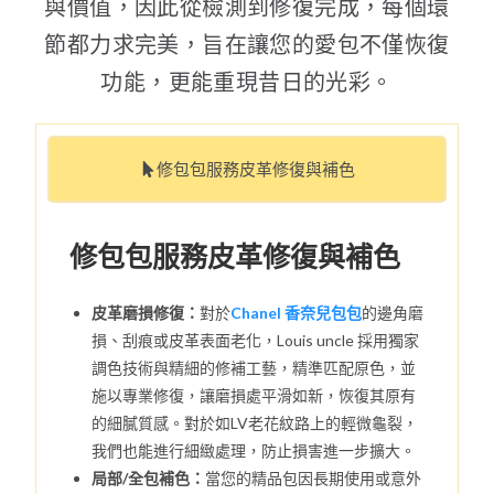
與價值，因此從檢測到修復完成，每個環
節都力求完美，旨在讓您的愛包不僅恢復
功能，更能重現昔日的光彩。
修包包服務皮革修復與補色
修包包服務皮革修復與補色
皮革磨損修復：
對於
Chanel 香奈兒包包
的邊角磨
損、刮痕或皮革表面老化，Louis uncle 採用獨家
調色技術與精細的修補工藝，精準匹配原色，並
施以專業修復，讓磨損處平滑如新，恢復其原有
的細膩質感。對於如LV老花紋路上的輕微龜裂，
我們也能進行細緻處理，防止損害進一步擴大。
局部/全包補色：
當您的精品包因長期使用或意外