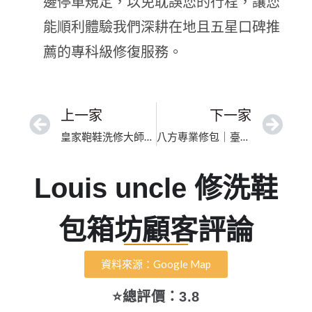
邊停車規定，以免耽誤您的行程，讓您
能順利體驗我們深耕在地且五星口碑推
薦的專科級修復服務。
上一家
下一家
皇家鞄鞋洗修大師｜高雄市邊油重製修復｜誠信經營，細緻修復包包皮件
八方專業修包｜臺北市專業修包包｜透明報價皮革修復與拉鍊更換
Louis uncle 修洗鞋
包箱坊顧客評論
資料來源：Google Map
⭐總評價：3.8