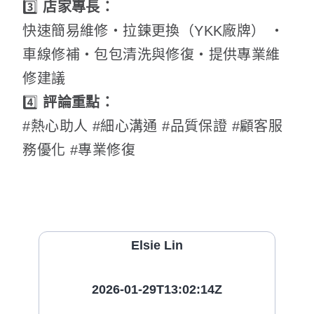
3️⃣
店家專長：
快速簡易維修・拉鍊更換（YKK廠牌） ・
車線修補・包包清洗與修復・提供專業維
修建議
4️⃣
評論重點：
#熱心助人 #細心溝通 #品質保證 #顧客服
務優化 #專業修復
Elsie Lin
2026-01-29T13:02:14Z