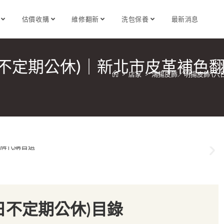
識
估價收購
維修翻新
洗包保養
最新消息
日不定期公休)｜新北市皮革補色
>
店家
>
鴻揚皮飾／明揚皮飾 (
日不定期公休)目錄