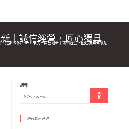
翻新｜誠信經營，匠心獨具
六日不定期公休)｜新北市皮革補色翻新｜誠信經營，匠心獨具修護您的珍愛
搜尋
搜
尋
精品最新消息