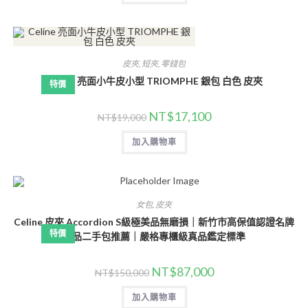
皮夾
,
短夾
,
零錢包
Celine 亮面小牛皮小型 TRIOMPHE 銀包 白色 皮夾
特價
NT$
17,100
NT$
19,000
加入購物車
女包
,
皮夾
Celine 皮夾 Accordion S級極美品無磨損｜新竹市高保值認證名牌
特價
精品二手包推薦｜嚴格專櫃級真品鑑定標準
NT$
87,000
NT$
150,000
加入購物車