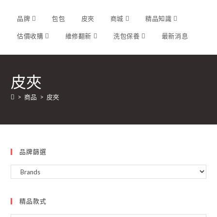
品牌
包包
皮夾
商城
精品知識
估價收購
維修翻新
洗包保養
最新消息
皮夾
>
商品
>
皮夾
品牌篩選
精品款式