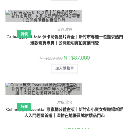
女包
,
皮夾
特價
Celine 皮夾 Bi-fold 保卡防偽晶片齊全｜新竹市專櫃一包難求熱門
爆款現貨專賣｜公開透明實拍實價刊登
NT$
87,000
NT$
150,000
加入購物車
女包
,
皮夾
特價
Celine 皮夾 Essential 原廠精裝禮盒版｜新竹市小資女與職場新鮮
人入門輕奢首選｜深耕在地優質誠信精品門市