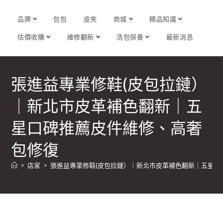
品牌
包包
皮夾
商城
精品知識
估價收購
維修翻新
洗包保養
最新消息
張進益專業修鞋(皮包拉鏈）
｜新北市皮革補色翻新｜五
星口碑推薦皮件維修、高奢
包修復
>
店家
>
張進益專業修鞋(皮包拉鏈）｜新北市皮革補色翻新｜五星口