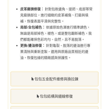
皮革磨損修復：
針對包款邊角、提把、底部等常
見磨損部位，進行細緻的皮革補傷、打磨與填
補，恢復表面平滑與完整性。
局部/全包補色：
依據原始色澤進行精準調色，
無論是局部掉色、褪色，或是整包翻新補色，我
們都能確保色彩均勻、自然，且不易脫落。
更換/邊油修復：
針對龜裂、脫落的邊油進行專
業清除與重新塗製，選用與原廠品質相近的邊
油，恢復包緣的精緻感與保護性。
包包五金配件維修與換拉鍊
包包結構與縫線修復