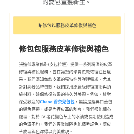
的愛包重獲新生。
修包包服務皮革修復與補色
修包包服務皮革修復與補色
張進益專業修鞋(皮包拉鏈）提供一系列精湛的皮革
修復與補色服務，旨在讓您的珍貴包款恢復往日風
采。我們深知每款皮革的獨特性與護理需求，尤其
針對高奢品牌包款，我們採用原廠級修復技術與頂
級材料，確保修復效果的持久與美觀。例如，針對
深受歡迎的
Chanel香奈兒包包
，無論是經典口蓋包
的邊角磨損，或是內裡皮革的刮痕，我們都能細心
處理。對於 LV 老花變色革上的水漬或長期使用造成
的色澤不均，我們的專業團隊也能精準調色，讓皮
革紋理與色澤得以完美重現。