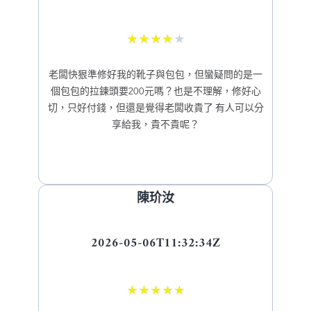
★
★
★
★
★
老闆快狠準修好我的靴子與包包，但蠻疑問的是一
個包包的拉鍊頭要200元嗎？也是不理解，修好心
切，只好付錢，但還是覺得老闆收貴了 有人可以分
享給我，貴不貴呢？
陳玠汝
2026-05-06T11:32:34Z
★
★
★
★
★