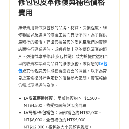
修包包皮革修復與補色價格
費用
維修費用會依據包款的品牌、材質、受損程度、維
修範圍以及選擇的修復工藝而有所不同。為了提供
最精準的報價，建議您攜帶您的愛包至我們的實體
店面進行專業評估，或透過線上諮詢傳送清晰的照
片。張進益專業修鞋(皮包拉鏈）致力於提供透明合
理的收費標準與高品質的維修服務，確保您的
LV包
包
或其他名牌皮件能獲得最妥善的照護。以下為常
見皮革修復與補色服務的價格參考區間，實際報價
仍需以現場評估為準。
LV皮革磨損修復：
局部修復約 NT$1,500 –
NT$4,500，依受損面積與深度而異。
LV局部/全包補色：
局部補色約 NT$2,000 –
NT$6,000，全包補色約 NT$5,000 –
NT$12,000，視包款大小與顏色難度。