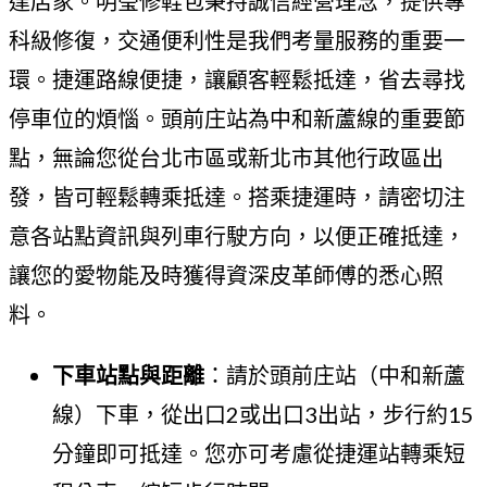
達店家。明瑩修鞋包秉持誠信經營理念，提供專
科級修復，交通便利性是我們考量服務的重要一
環。捷運路線便捷，讓顧客輕鬆抵達，省去尋找
停車位的煩惱。頭前庄站為中和新蘆線的重要節
點，無論您從台北市區或新北市其他行政區出
發，皆可輕鬆轉乘抵達。搭乘捷運時，請密切注
意各站點資訊與列車行駛方向，以便正確抵達，
讓您的愛物能及時獲得資深皮革師傅的悉心照
料。
下車站點與距離
：請於頭前庄站（中和新蘆
線）下車，從出口2或出口3出站，步行約15
分鐘即可抵達。您亦可考慮從捷運站轉乘短