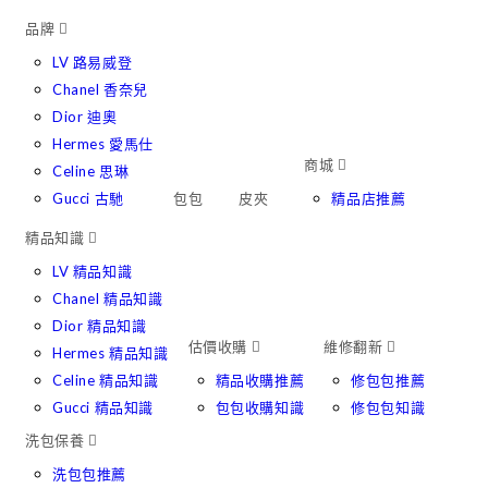
Skip
品牌
to
LV 路易威登
content
Chanel 香奈兒
Dior 迪奧
Hermes 愛馬仕
商城
Celine 思琳
Gucci 古馳
包包
皮夾
精品店推薦
精品知識
LV 精品知識
Chanel 精品知識
Dior 精品知識
估價收購
維修翻新
Hermes 精品知識
Celine 精品知識
精品收購推薦
修包包推薦
Gucci 精品知識
包包收購知識
修包包知識
洗包保養
洗包包推薦