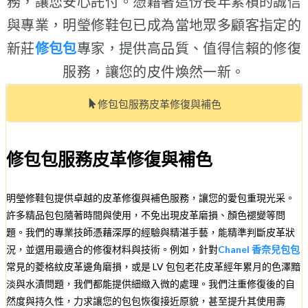
務，讓您安心託付。憑藉著這份長年累積的誠信
與專業，明瑩修鞋包已成為當地眾多顧客指定的
新莊
修包包
專家，提供高品質、值得信賴的修復
服務，讓您的皮件煥然一新。
修包包服務皮革修復與補色
修包包服務皮革修復與補色
明瑩修鞋包提供卓越的皮革修復與補色服務，讓您的愛包重現光采。
許多精品包包隨著時間與使用，不免出現皮革磨損、顏色褪變等問
題。我們的專業技師憑藉深厚的經驗與精湛手藝，能精準判斷皮革狀
況，並選用最適合的修復材料與技術。例如，針對
Chanel 香奈兒包包
常見的菱格紋皮革邊角磨損，或是 LV 包包老花皮革經年累月的色澤黯
淡與水漬問題，我們都能提供細緻入微的處理。我們注重修復後的自
然度與持久性，力求讓您的包包恢復接近原貌，甚至提升其使用壽