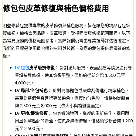
修包包皮革修復與補色價格費用
明瑩修鞋包提供專業的皮革修復與補色服務，旨在讓您的精品包包恢
復如初。價格會因品牌、皮革種類、受損程度與修復範圍而異，以下
為常見服務的價格範圍參考，實際報價仍需由專業技師評估後確定。
我們的目標是使用最合適的材料與技術，為您的愛包提供最優質的修
復。
LV 包包
皮革磨損修復：
針對邊角磨損、表面刮痕等情況進行專
業填補與修復，使其恢復平整，價格約從新台幣 1,500 元至
4,000 元。
LV 局部/全包補色：
針對局部褪色或嚴重刮傷進行精準補色，
甚至對整個包身進行專業染色，恢復均勻色彩，價格約從新台
幣 2,500 元至 8,000 元（依大小與複雜度而定）。
LV 更換/邊油修復：
包身邊油脫落、龜裂的重新施作，採用耐
用且色澤匹配的邊油，使包身線條流暢，價格約從新台幣 1,200
元至 3,500 元。
Chanel 香奈兒皮革磨損修復：
針對珍稀皮革或菱格紋磨損進行