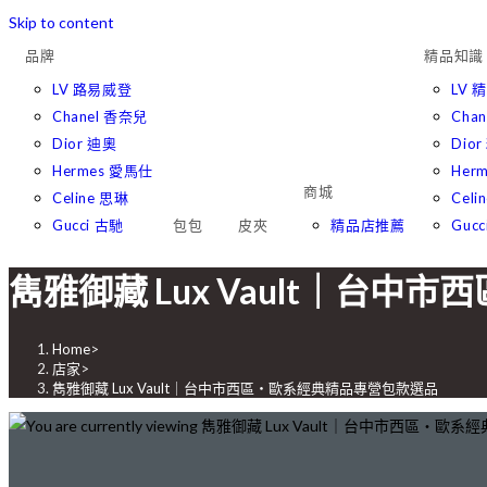
Skip to content
品牌
精品知識
LV 路易威登
LV 
Chanel 香奈兒
Cha
Dior 迪奧
Dio
Hermes 愛馬仕
Her
商城
Celine 思琳
Cel
Gucci 古馳
包包
皮夾
精品店推薦
Guc
雋雅御藏 Lux Vault｜台
Home
>
店家
>
雋雅御藏 Lux Vault｜台中市西區・歐系經典精品專營包款選品