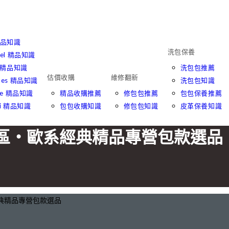
精品知識
洗包保養
nel 精品知識
r 精品知識
洗包包推薦
估價收購
維修翻新
mes 精品知識
洗包包知識
ine 精品知識
精品收購推薦
修包包推薦
包包保養推薦
ci 精品知識
包包收購知識
修包包知識
皮革保養知識
中市西區・歐系經典精品專營包款選品