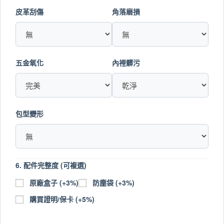
皮革刮傷
角落磨損
五金氧化
內裡髒污
包型變形
6. 配件完整度 (可複選)
原廠盒子 (+3%)
防塵袋 (+3%)
購買證明/保卡 (+5%)