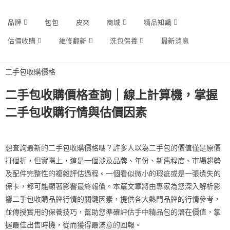
品牌
包包
皮夾
商城
精品知識
估價收購
維修翻新
洗包保養
最新消息
二手包收購價格
二手包收購價格查詢｜線上計算機，掌握
二手包收購行情與估價因素
想查詢最新的二手包收購價格嗎？許多人以為二手包的價值僅是原價
打個折，但實際上，這是一個涉及品牌、年份、新舊程度、市場趨勢
及配件完整性的複雜評估過程。一個看似微小的瑕疵或是一張遺失的
保卡，都可能顯著影響最終報價。本篇文章將由專家為您深入解析影
響二手包收購品牌行情的關鍵因素，提供各大熱門品牌的行情參考，
並傳授實用的保養技巧，幫助您準確評估手中精品包的潛在價值，掌
握最佳出售時機，從而獲得最滿意的回報。