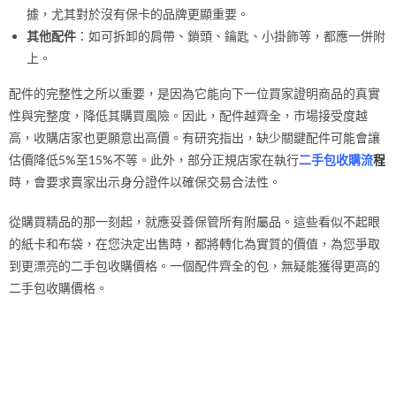
據，尤其對於沒有保卡的品牌更顯重要。
其他配件
：如可拆卸的肩帶、鎖頭、鑰匙、小掛飾等，都應一併附
上。
配件的完整性之所以重要，是因為它能向下一位買家證明商品的真實
性與完整度，降低其購買風險。因此，配件越齊全，市場接受度越
高，收購店家也更願意出高價。有研究指出，缺少關鍵配件可能會讓
估價降低5%至15%不等。此外，部分正規店家在執行
二手包收購流
程
時，會要求賣家出示身分證件以確保交易合法性。
從購買精品的那一刻起，就應妥善保管所有附屬品。這些看似不起眼
的紙卡和布袋，在您決定出售時，都將轉化為實質的價值，為您爭取
到更漂亮的二手包收購價格。一個配件齊全的包，無疑能獲得更高的
二手包收購價格。