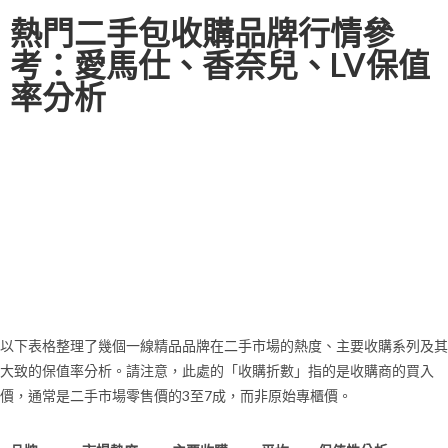
熱門二手包收購品牌行情參
考：愛馬仕、香奈兒、LV保值
率分析
了解不同品牌的市場定位與保值能力，是評估二手包收購價格的第一
步。雖然最終報價會因個案狀況而異，但掌握各大熱門品牌的普遍行
情，能為您提供一個可靠的參考基準。這份行情表旨在為您揭示當前
市場的二手包收購品牌行情，幫助您預估潛在的二手包收購價格。
以下表格整理了幾個一線精品品牌在二手市場的熱度、主要收購系列及其
大致的保值率分析。請注意，此處的「收購折數」指的是收購商的買入
價，通常是二手市場零售價的3至7成，而非原始專櫃價。