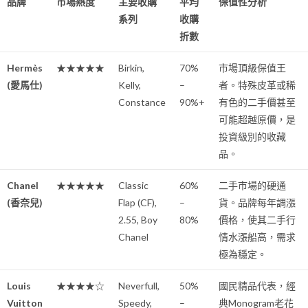
品牌
市場熱度
主要收購
平均
保值性分析
系列
收購
折數
Hermès
★★★★★
Birkin,
70%
市場頂級保值王
(愛馬仕)
Kelly,
–
者。特殊皮革或稀
Constance
90%+
有色的二手價甚至
可能超越原價，是
投資級別的收藏
品。
Chanel
★★★★★
Classic
60%
二手市場的硬通
(香奈兒)
Flap (CF),
–
貨。品牌每年調漲
2.55, Boy
80%
價格，使其二手行
Chanel
情水漲船高，需求
極為穩定。
Louis
★★★★☆
Neverfull,
50%
國民精品代表，經
Vuitton
Speedy,
–
典Monogram老花