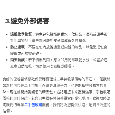
3.避免外部傷害
遠離化學物質
：避免包包接觸到香水、化妝品、酒精或護手霜
等化學物品，這些都可能對皮革造成永久性損傷。
防止過載
：不要在包內放置過重或尖銳的物品，以免造成包身
變形或內襯被劃破。
雨天防護
：若不慎淋到雨，應立即用乾布吸乾水分，並置於通
風處自然陰乾，切勿使用吹風機或曝曬。
良好的保養習慣是確保您獲得理想二手包收購價格的基石。一個狀態
如新的包包在二手市場上永遠更具競爭力，也更能獲得收購方的青
睞。現在就開始愛護您的精品包，這將是您未來獲得滿意二手包收購
價格的最佳保證。若您已準備好將保養得宜的愛包變現，歡迎隨時洽
詢我們的專業
二手包收購
服務，我們將為您提供快速、透明且公道的
估價。