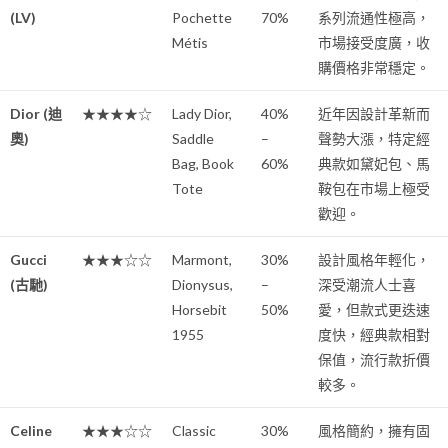
(LV)
Pochette
70%
系列流通性極高，
Métis
市場接受度廣，收
購價格非常穩定。
Dior (迪
★★★★☆
Lady Dior,
40%
近年因設計革新而
奧)
Saddle
–
聲勢大漲，特定經
Bag, Book
60%
典款如黛妃包、馬
Tote
鞍包在市場上極受
歡迎。
Gucci
★★★☆☆
Marmont,
30%
設計風格年輕化，
(古馳)
Dionysus,
–
深受潮流人士喜
Horsebit
50%
愛，但款式更迭速
1955
度快，經典款相對
保值，流行款折價
較多。
Celine
★★★☆☆
Classic
30%
風格簡約，擁有固