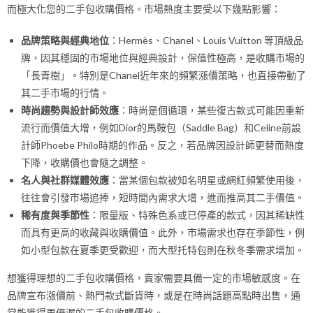
而極大化您的二手包收購價格。市場熱度主要受以下幾點影響：
品牌策略與經典地位
：Hermès、Chanel、Louis Vuitton 等頂級品
牌，因其穩固的市場地位與經典設計，保值性極高，是收購市場的
「長青樹」。特別是Chanel近年來的頻繁漲價策略，也直接帶動了
其二手市場的行情。
時尚趨勢與設計師效應
：時尚是個循環，某些復古款式可能因重新
流行而價值大增，例如Dior的馬鞍包（Saddle Bag）和Celine前設
計師Phoebe Philo時期的作品。反之，若品牌因設計師更替而熱度
下降，收購價也會隨之調整。
名人與社群媒體效應
：當某個包款被知名明星或網紅頻繁使用後，
往往會引發市場追捧，短時間內需求大增，進而推高其二手價值。
稀有度與季節性
：限量版、特殊色系或已停產的款式，因其稀缺性
而具有更高的收藏與收購價值。此外，市場需求也存在季節性，例
如小型包款在夏季更受歡迎，而大型托特包則在秋冬季需求增加。
想獲得理想的二手包收購價格，賣家需要具備一定的市場敏感度。在
品牌宣布漲價前、熱門款式斷貨時，或是在時尚話題高點時出售，通
常能獲得更優渥的二手包收購價格。