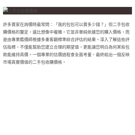
許多賣家在詢價時最常問：「我的包包可以賣多少錢？」但二手包收
購價格的釐定，遠比想像中複雜。它並非單純依據您的購入價格，而
是由專業鑑價師根據多重客觀標準綜合評估的結果。深入了解這些評
估指標，不僅能幫助您建立合理的期望值，更能讓您明白為何某些包
款能維持高價。一個專業的估價過程會全面考量，最終給出一個反映
市場真實價值的二手包收購價格。