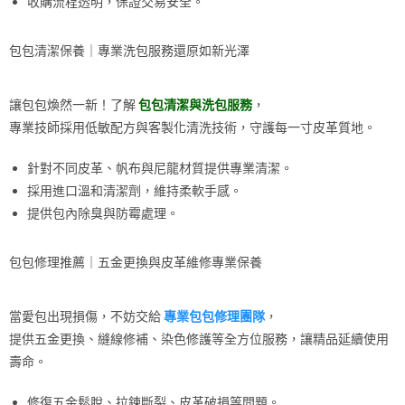
收購流程透明，保證交易安全。
包包清潔保養｜專業洗包服務還原如新光澤
讓包包煥然一新！了解
包包清潔與洗包服務
，
專業技師採用低敏配方與客製化清洗技術，守護每一寸皮革質地。
針對不同皮革、帆布與尼龍材質提供專業清潔。
採用進口溫和清潔劑，維持柔軟手感。
提供包內除臭與防霉處理。
包包修理推薦｜五金更換與皮革維修專業保養
當愛包出現損傷，不妨交給
專業包包修理團隊
，
提供五金更換、縫線修補、染色修護等全方位服務，讓精品延續使用
壽命。
修復五金鬆脫、拉鍊斷裂、皮革破損等問題。