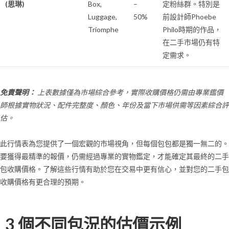
(思琳)
Box,
–
定粉絲群。特別是
Luggage,
50%
前設計師Phoebe
Triomphe
Philo時期的作品，
在二手市場仍有特
定需求。
免責聲明：
上表數據僅為市場綜合參考，實際收購價格仍需由專業鑑價
師根據實物狀況、配件完整度、顏色、年份及當下市場供需等因素綜合評
估。
此行情表為您提供了一個宏觀的市場視角，但每個包包都是獨一無二的。
要獲得最精準的報價，仍需經過專業的實物鑑定，才能確定其最終的二手
包收購價格。了解這些行情有助於您在交易中更有信心，並對您的二手包
收購價格有更合理的預期。
3 個不同包況的估價示例