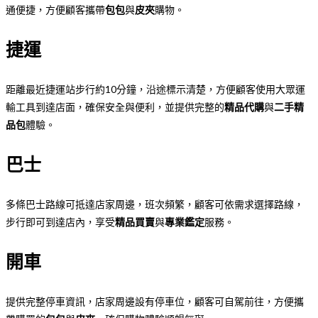
通便捷，方便顧客攜帶
包包
與
皮夾
購物。
捷運
距離最近捷運站步行約10分鐘，沿途標示清楚，方便顧客使用大眾運
輸工具到達店面，確保安全與便利，並提供完整的
精品代購
與
二手精
品包
體驗。
巴士
多條巴士路線可抵達店家周邊，班次頻繁，顧客可依需求選擇路線，
步行即可到達店內，享受
精品買賣
與
專業鑑定
服務。
開車
提供完整停車資訊，店家周邊設有停車位，顧客可自駕前往，方便攜