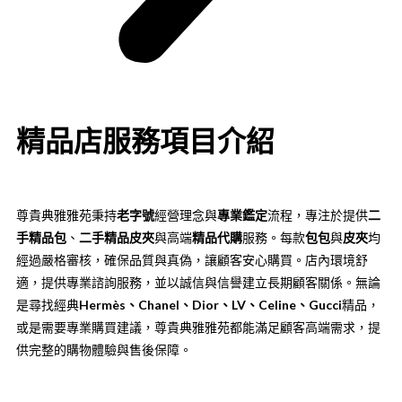
精品店服務項目介紹
尊貴典雅雅苑秉持
老字號
經營理念與
專業鑑定
流程，專注於提供
二
手精品包
、
二手精品皮夾
與高端
精品代購
服務。每款
包包
與
皮夾
均
經過嚴格審核，確保品質與真偽，讓顧客安心購買。店內環境舒
適，提供專業諮詢服務，並以誠信與信譽建立長期顧客關係。無論
是尋找經典
Hermès、Chanel、Dior、LV、Celine、Gucci
精品，
或是需要專業購買建議，尊貴典雅雅苑都能滿足顧客高端需求，提
供完整的購物體驗與售後保障。