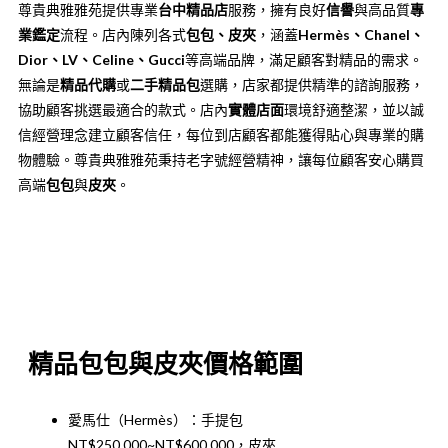
尊貴典雅雅苑提供專業
台中精品店
服務，擁有良好
信譽
與高品質
專
業鑑定
流程。店內陳列各式
包包、皮夾
，涵蓋
Hermès、Chanel、
Dior、LV、Celine、Gucci
等高端品牌，滿足顧客對精品的需求。
無論是
精品代購
或
二手精品包
選購，店家都提供精準的諮詢服務，
協助顧客挑選最適合的款式。店內
實體店面
環境舒適整潔，並以誠
信經營理念建立顧客信任，每位到店顧客都能獲得貼心與專業的購
物體驗。尊貴典雅雅苑秉持老字號經營精神，讓每位顧客安心購買
高端
包包
與
皮夾
。
收費價格
精品包包與皮夾價格範圍
愛馬仕（Hermès）：手提包
NT$250,000~NT$600,000，皮夾