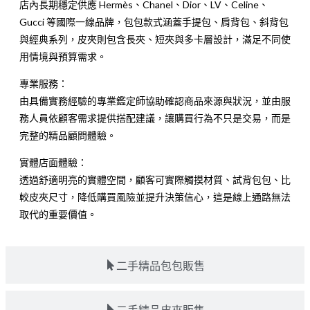
店內長期穩定供應 Hermès、Chanel、Dior、LV、Celine、
Gucci 等國際一線品牌，包包款式涵蓋手提包、肩背包、斜背包
與經典系列，皮夾則包含長夾、短夾與多卡層設計，滿足不同使
用情境與預算需求。
專業服務：
由具備實務經驗的專業鑑定師協助確認商品來源與狀況，並由服
務人員依顧客需求提供搭配建議，讓購買行為不只是交易，而是
完整的精品顧問體驗。
實體店面體驗：
透過舒適明亮的實體空間，顧客可實際觸摸材質、試背包包、比
較皮夾尺寸，降低購買風險並提升決策信心，這是線上通路無法
取代的重要價值。
二手精品包包販售