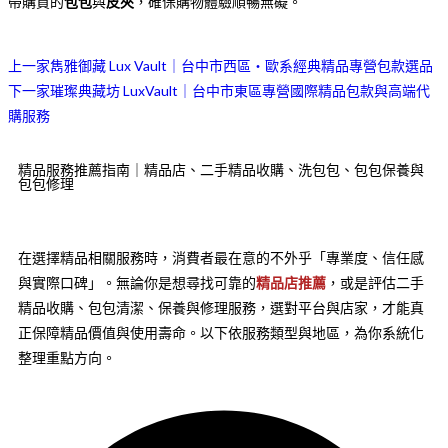
帶購買的
包包
與
皮夾
，確保購物體驗順暢無礙。
上一家
雋雅御藏 Lux Vault｜台中市西區・歐系經典精品專營包款選品
下一家
璀璨典藏坊 LuxVault｜台中市東區專營國際精品包款與高端代
購服務
精品服務推薦指南｜精品店、二手精品收購、洗包包、包包保養與
包包修理
在選擇精品相關服務時，消費者最在意的不外乎「專業度、信任感
與實際口碑」。無論你是想尋找可靠的
精品店推薦
，或是評估二手
精品收購、包包清潔、保養與修理服務，選對平台與店家，才能真
正保障精品價值與使用壽命。以下依服務類型與地區，為你系統化
整理重點方向。