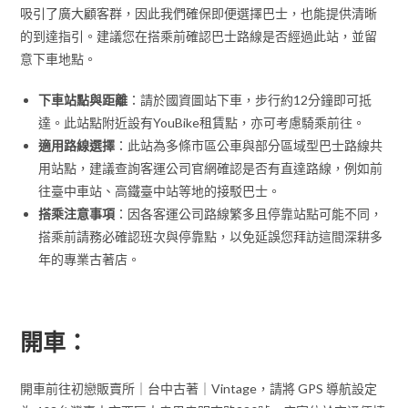
吸引了廣大顧客群，因此我們確保即便選擇巴士，也能提供清晰
的到達指引。建議您在搭乘前確認巴士路線是否經過此站，並留
意下車地點。
下車站點與距離
：請於國資圖站下車，步行約12分鐘即可抵
達。此站點附近設有YouBike租賃點，亦可考慮騎乘前往。
適用路線選擇
：此站為多條市區公車與部分區域型巴士路線共
用站點，建議查詢客運公司官網確認是否有直達路線，例如前
往臺中車站、高鐵臺中站等地的接駁巴士。
搭乘注意事項
：因各客運公司路線繁多且停靠站點可能不同，
搭乘前請務必確認班次與停靠點，以免延誤您拜訪這間深耕多
年的專業古著店。
開車：
開車前往初戀販賣所｜台中古著｜Vintage，請將 GPS 導航設定