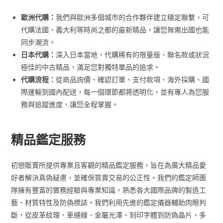
歐洲代購：
我們與歐洲多個城市的合作夥伴建立穩定聯繫，可
代購法國、義大利等時尚之都的最新精品，讓您無需出國也能
同步潮流。
日本代購：
深入日本當地，代購稀有的限量版、聯名款或狀況
極佳的中古精品，滿足您對獨特單品的追求。
代購流程：
從商品詢價、確認訂單、支付款項、海外採購、國
際運輸到國內配送，每一個環節都將透明化，並有專人為您服
務與追蹤進度，讓您全程掌握。
精品鑑定服務
初戀販賣所提供專業且客觀的精品鑑定服務，旨在為廣大精品愛
好者解決真偽疑慮，並確保買賣交易的公正性。我們的鑑定師團
隊擁有豐富的實務經驗與專業知識，熟悉各大國際品牌的製造工
藝、材質特性及防偽標誌。我們利用先進的鑑定儀器輔助肉眼判
斷，從皮革紋理、車縫線、金屬光澤、刻印字體到防偽晶片，多