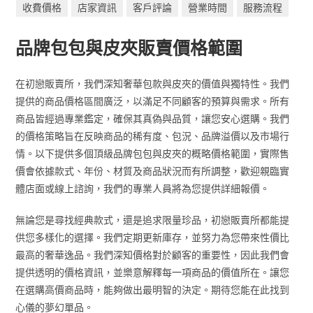
收費價格
店家資訊
客戶評論
營業時間
服務流程
品牌包包與皮夾販賣價格範圍
在初戀販賣所，我們深知奢華包款與皮夾的價值與獨特性。我們
提供的商品價格區間廣泛，以滿足不同顧客的預算與需求。所有
商品皆經過專業鑑定，確保其真偽與品質，讓您安心選購。我們
的價格策略旨在反映商品的稀有度、包況、品牌溢價以及市場行
情。以下提供多個頂級品牌包包與皮夾的概略價格範圍，實際售
價會依據款式、年份、材質及商品狀況而有所調整，歡迎親臨實
體店面或線上諮詢，我們的專業人員將為您提供詳細報價。
無論您是尋找經典款式，還是追求限量珍品，初戀販賣所都能提
供您多樣化的選擇。我們定期更新庫存，並努力為您帶來性價比
最高的奢華逸品。我們深知價格對於顧客的重要性，因此我們會
提供透明的價格資訊，並樂意解釋每一項商品的價值所在。讓您
在選購高價商品時，能夠做出最明智的決定。期待您能在此找到
心儀的夢幻單品。