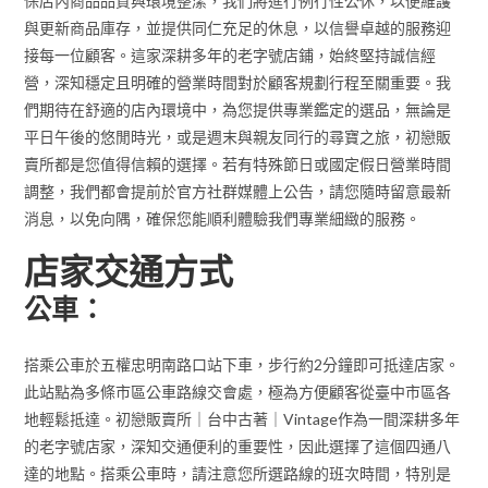
保店內商品品質與環境整潔，我們將進行例行性公休，以便維護
與更新商品庫存，並提供同仁充足的休息，以信譽卓越的服務迎
接每一位顧客。這家深耕多年的老字號店鋪，始終堅持誠信經
營，深知穩定且明確的營業時間對於顧客規劃行程至關重要。我
們期待在舒適的店內環境中，為您提供專業鑑定的選品，無論是
平日午後的悠閒時光，或是週末與親友同行的尋寶之旅，初戀販
賣所都是您值得信賴的選擇。若有特殊節日或國定假日營業時間
調整，我們都會提前於官方社群媒體上公告，請您隨時留意最新
消息，以免向隅，確保您能順利體驗我們專業細緻的服務。
店家交通方式
公車：
搭乘公車於五權忠明南路口站下車，步行約2分鐘即可抵達店家。
此站點為多條市區公車路線交會處，極為方便顧客從臺中市區各
地輕鬆抵達。初戀販賣所｜台中古著｜Vintage作為一間深耕多年
的老字號店家，深知交通便利的重要性，因此選擇了這個四通八
達的地點。搭乘公車時，請注意您所選路線的班次時間，特別是