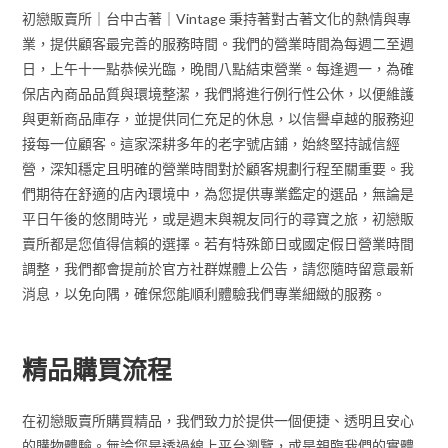
初戀販賣所｜台中古著｜Vintage 秉持著對古著文化的熱情與專
業，提供顧客最完善的服務時間。我們的營業時間為每週二至週
日，上午十一點恭候光臨，晚間八點結束營業。每逢週一，為確
保店內商品品質與環境整潔，我們將進行例行性公休，以便維護
與更新商品庫存，並提供同仁充足的休息，以信譽卓越的服務迎
接每一位顧客。這家深耕多年的老字號店鋪，始終堅持誠信經
營，深知穩定且明確的營業時間對於顧客規劃行程至關重要。我
們期待在舒適的店內環境中，為您提供專業鑑定的選品，無論是
平日午後的悠閒時光，或是週末與親友同行的尋寶之旅，初戀販
賣所都是您值得信賴的選擇。若有特殊節日或國定假日營業時間
調整，我們都會提前於官方社群媒體上公告，請您隨時留意最新
消息，以免向隅，確保您能順利體驗我們專業細緻的服務。
精品購買流程
在初戀販賣所購買精品，我們致力於提供一個便捷、透明且安心
的購物體驗。無論您是透過線上平台瀏覽，或是親臨我們的實體