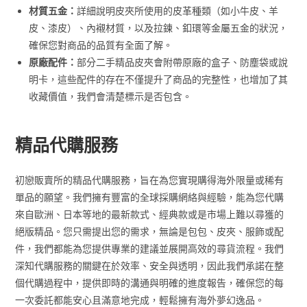
材質五金：
詳細說明皮夾所使用的皮革種類（如小牛皮、羊
皮、漆皮）、內襯材質，以及拉鍊、釦環等金屬五金的狀況，
確保您對商品的品質有全面了解。
原廠配件：
部分二手精品皮夾會附帶原廠的盒子、防塵袋或說
明卡，這些配件的存在不僅提升了商品的完整性，也增加了其
收藏價值，我們會清楚標示是否包含。
精品代購服務
初戀販賣所的精品代購服務，旨在為您實現購得海外限量或稀有
單品的願望。我們擁有豐富的全球採購網絡與經驗，能為您代購
來自歐洲、日本等地的最新款式、經典款或是市場上難以尋獲的
絕版精品。您只需提出您的需求，無論是包包、皮夾、服飾或配
件，我們都能為您提供專業的建議並展開高效的尋貨流程。我們
深知代購服務的關鍵在於效率、安全與透明，因此我們承諾在整
個代購過程中，提供即時的溝通與明確的進度報告，確保您的每
一次委託都能安心且滿意地完成，輕鬆擁有海外夢幻逸品。