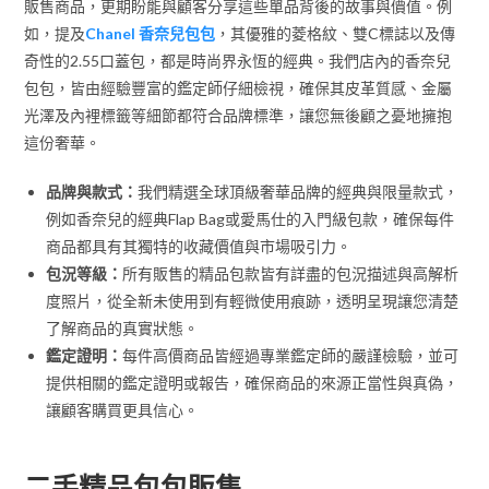
販售商品，更期盼能與顧客分享這些單品背後的故事與價值。例
如，提及
Chanel 香奈兒包包
，其優雅的菱格紋、雙C標誌以及傳
奇性的2.55口蓋包，都是時尚界永恆的經典。我們店內的香奈兒
包包，皆由經驗豐富的鑑定師仔細檢視，確保其皮革質感、金屬
光澤及內裡標籤等細節都符合品牌標準，讓您無後顧之憂地擁抱
這份奢華。
品牌與款式：
我們精選全球頂級奢華品牌的經典與限量款式，
例如香奈兒的經典Flap Bag或愛馬仕的入門級包款，確保每件
商品都具有其獨特的收藏價值與市場吸引力。
包況等級：
所有販售的精品包款皆有詳盡的包況描述與高解析
度照片，從全新未使用到有輕微使用痕跡，透明呈現讓您清楚
了解商品的真實狀態。
鑑定證明：
每件高價商品皆經過專業鑑定師的嚴謹檢驗，並可
提供相關的鑑定證明或報告，確保商品的來源正當性與真偽，
讓顧客購買更具信心。
二手精品包包販售