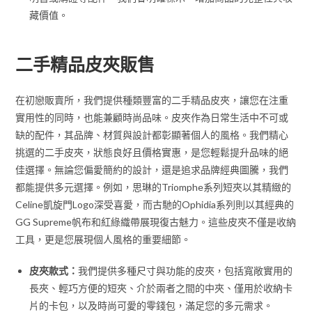
藏價值。
二手精品皮夾販售
在初戀販賣所，我們提供種類豐富的二手精品皮夾，讓您在注重
實用性的同時，也能兼顧時尚品味。皮夾作為日常生活中不可或
缺的配件，其品牌、材質與設計都彰顯著個人的風格。我們精心
挑選的二手皮夾，狀態良好且價格實惠，是您輕鬆提升品味的絕
佳選擇。無論您偏愛簡約的設計，還是追求品牌經典圖騰，我們
都能提供多元選擇。例如，思琳的Triomphe系列短夾以其精緻的
Celine凱旋門Logo深受喜愛，而古馳的Ophidia系列則以其經典的
GG Supreme帆布和紅綠織帶展現復古魅力。這些皮夾不僅是收納
工具，更是您展現個人風格的重要細節。
皮夾款式：
我們提供多種尺寸與功能的皮夾，包括寬敞實用的
長夾、輕巧方便的短夾、介於兩者之間的中夾、僅用於收納卡
片的卡包，以及時尚可愛的零錢包，滿足您的多元需求。