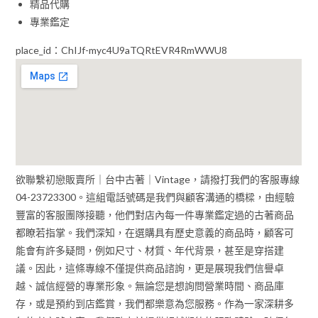
精品代購
專業鑑定
place_id：ChIJf-myc4U9aTQRtEVR4RmWWU8
欲聯繫初戀販賣所｜台中古著｜Vintage，請撥打我們的客服專線
04-23723300。這組電話號碼是我們與顧客溝通的橋樑，由經驗
豐富的客服團隊接聽，他們對店內每一件專業鑑定過的古著商品
都瞭若指掌。我們深知，在選購具有歷史意義的商品時，顧客可
能會有許多疑問，例如尺寸、材質、年代背景，甚至是穿搭建
議。因此，這條專線不僅提供商品諮詢，更是展現我們信譽卓
越、誠信經營的專業形象。無論您是想詢問營業時間、商品庫
存，或是預約到店鑑賞，我們都樂意為您服務。作為一家深耕多