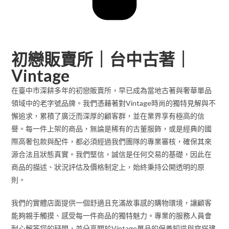
初戀販賣所｜台中古著｜
Vintage
在臺中市深耕多年的初戀販賣所，早已成為當地古著與奢華單品
領域中的老字號品牌。我們憑藉著對Vintage時尚的獨特見解與不
懈追求，累積了廣泛而深厚的顧客群，並在業界享有極高的信
譽。每一件上架的商品，無論是稀有的古董服飾，或是經典的國
際高奢包款與配件，都必須經過我們團隊的專業審核，確保其來
源合法且狀態真實。我們堅信，誠信是任何交易的基礎，因此在
商品的描述、狀況評估及價格制定上，始終秉持公開透明的原
則。
我們的實體店面提供一個舒適且充滿故事感的購物環境，讓顧客
能夠親手觸摸、感受每一件商品的獨特魅力。專業的服務人員會
耐心解答您的疑問，並分享關於Vintage單品的保養知識與穿搭建