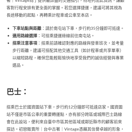
著｜Vintage為了提供最詳盡的交通指引，特地列出此資訊，讓顧
客對行程安排有更全面的掌握。若您選擇捷運，建議可將其視為
長途移動的起點，再轉乘計程車或公車至本店。
下車站點與距離
：請於南屯站下車，步行約35分鐘即可抵達。
適用路線選擇
：可搭乘捷運綠線前往南屯站。
搭乘注意事項
：搭乘前請確認對應的路線與發車班次，並考量
步行距離，建議可搭配其他交通工具（如計程車或共享單車）
以縮短路程，確保您能輕鬆愉快地享受我們的誠信經營與專業
選品。
巴士：
搭乘巴士於國資圖站下車，步行約12分鐘即可抵達店家。國資圖
站不僅是市區公車的重要轉運點，亦有部分跨區或城際巴士路線
會在此設站，便利來自臺中市區其他區域或鄰近縣市的顧客前來
探訪。初戀販賣所｜台中古著｜Vintage憑藉其信譽卓越的形象，