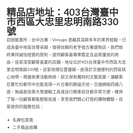
精品店地址：403台灣臺中
市西區大忠里忠明南路330
號
初戀販賣所｜台中古著｜Vintage 憑藉其深耕多年的業界經驗，已
成為臺中地區信譽卓越、值得信賴的老字號古著選物店。我們始
終秉持誠信經營的原則，提供顧客最專業鑑定且品質優良的商
品。這家深受顧客喜愛的店鋪，地址位於403台灣臺中市西區大忠
里忠明南路330號。店家地理位置優越，座落於交通便利的西區核
心地帶，周邊商業活動熱絡，卻又保有獨特的文藝氛圍，讓顧客
在繁忙的都市中也能覓得一片古著的靜謐天地。交通網絡四通八
達，無論是搭乘大眾運輸工具或自行開車前往都非常方便，確保
了每一位顧客都能輕鬆抵達，享受我們精心打造的購物體驗。店
家提供的服務包括：
名牌包買賣
二手精品收購