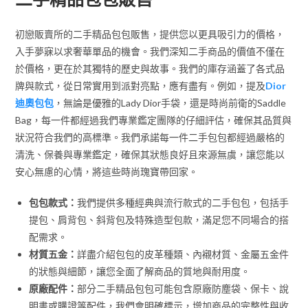
初戀販賣所的二手精品包包販售，提供您以更具吸引力的價格，
入手夢寐以求奢華單品的機會。我們深知二手商品的價值不僅在
於價格，更在於其獨特的歷史與故事。我們的庫存涵蓋了各式品
牌與款式，從日常實用到派對亮點，應有盡有。例如，提及
Dior
迪奧包包
，無論是優雅的Lady Dior手袋，還是時尚前衛的Saddle
Bag，每一件都經過我們專業鑑定團隊的仔細評估，確保其品質與
狀況符合我們的高標準。我們承諾每一件二手包包都經過嚴格的
清洗、保養與專業鑑定，確保其狀態良好且來源無虞，讓您能以
安心無慮的心情，將這些時尚瑰寶帶回家。
包包款式：
我們提供多種經典與流行款式的二手包包，包括手
提包、肩背包、斜背包及特殊造型包款，滿足您不同場合的搭
配需求。
材質五金：
詳盡介紹包包的皮革種類、內襯材質、金屬五金件
的狀態與細節，讓您全面了解商品的質地與耐用度。
原廠配件：
部分二手精品包包可能包含原廠防塵袋、保卡、說
明書或購證等配件，我們會明確標示，增加商品的完整性與收