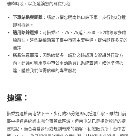
離峰時段，以免延誤您的尋寶行程。
下車站點與距離
：請於五權忠明南路口站下車，步行約2分鐘
即可抵達。
適用路線選擇
：可搭乘51、75、75延、75區、52路等眾多路
線前往，這些路線涵蓋了臺中市區主要幹道，提供顧客多元的
選擇。
搭乘注意事項
：因路線繁多，請務必確認班次資訊與行駛方
向，建議可利用臺中市公車動態資訊系統查詢，確保準時抵
達，體驗我們值得信賴的專業服務。
捷運：
搭乘捷運於南屯站下車，步行約35分鐘即可抵達店家。雖然目前
臺中捷運系統尚未完全覆蓋此區域，但南屯站已是相對較近的捷
運站點，適合喜愛步行或規劃轉乘的顧客。初戀販賣所｜台中古