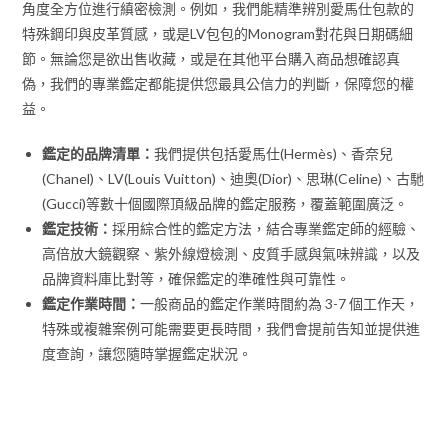
角度全方位進行縝密檢測。例如，我們能精準辨別愛馬仕包款的
特殊鋼印與皮革質感，或是LV包包的Monogram對花與日期碼細
節。無論您是欲出售收藏，或是在其他平台購入商品想確認真
偽，我們的專業鑑定都能提供您最具公信力的判斷，保障您的權
益。
鑑定的品牌清單：
我們提供包括愛馬仕(Hermès)、香奈兒
(Chanel)、LV(Louis Vuitton)、迪奧(Dior)、思琳(Celine)、古馳
(Gucci)等數十個國際頂級品牌的鑑定服務，覆蓋範圍廣泛。
鑑定技術：
採用綜合性的鑑定方法，結合專業鑑定師的經驗、
高倍放大鏡觀察、紫外線燈檢測、皮質手感與氣味辨識，以及
品牌資料庫比對等，確保鑑定的準確性與可靠性。
鑑定作業時間：
一般商品的鑑定作業時間約為 3-7 個工作天，
特殊或複雜案例可能需要更長時間，我們會提前告知並提供進
度查詢，讓您隨時掌握鑑定狀況。