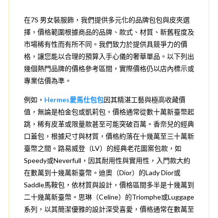
在7S 男女裝服飾，我們提供多元化的品牌包包與皮夾選
擇，價格範圍根據商品的品牌、款式、材質、新舊程度及
市場稀有性而有所不同。我們致力於提供具競爭力的價
格，讓您能以合理的預算入手心儀的奢華單品。以下列出
幾個熱門品牌的價格參考區間，實際價格仍以店內標示或
專業估價為準。
例如，
Hermes愛馬仕包包
因其精湛工藝與極高收藏價
值，無論是柏金包或凱莉包，價格通常從數十萬新臺幣起
跳，稀有皮革或限量款甚至可能突破百萬。香奈兒的經典
口蓋包，根據尺寸與材質，價格約落在十幾萬至三十萬新
臺幣之間。路易威登（LV）的經典老花圖案包款，如
Speedy或Neverfull，因其耐用性與實用性，入門款大約
在數萬到十幾萬新臺幣。迪奧（Dior）的Lady Dior或
Saddle馬鞍包，依材質與設計，價格區間多半是十幾萬到
二十幾萬新臺幣。思琳（Celine）的Triomphe或Luggage
系列，以其簡潔優雅的設計深受喜愛，價格通常在數萬至