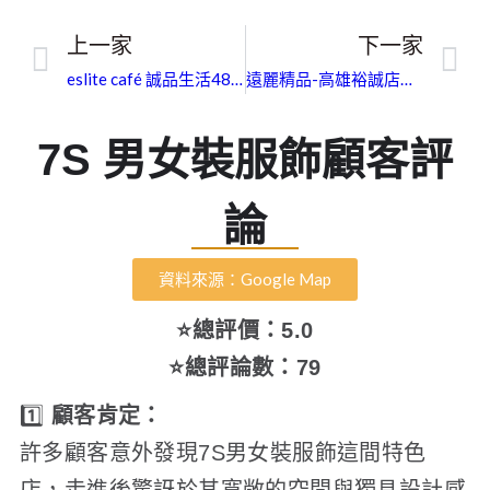
上一家
下一家
eslite café 誠品生活480｜臺中市精品高價收購｜口碑優良，安心託付
遠麗精品-高雄裕誠店｜高雄市名牌高價收購｜深耕在地專業信賴首選
7S 男女裝服飾顧客評
論
資料來源：Google Map
⭐總評價：5.0
⭐總評論數：79
1️⃣
顧客肯定：
許多顧客意外發現7S男女裝服飾這間特色
店，走進後驚訝於其寬敞的空間與獨具設計感