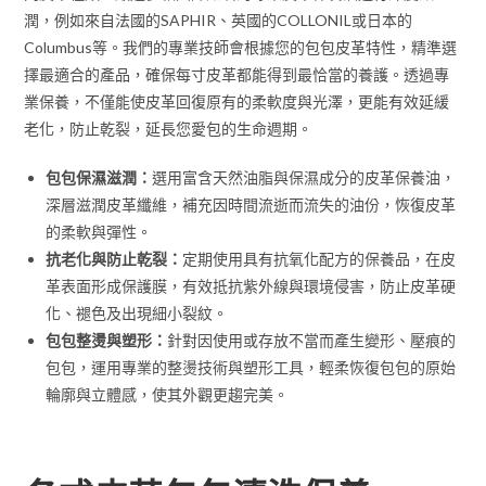
潤，例如來自法國的SAPHIR、英國的COLLONIL或日本的
Columbus等。我們的專業技師會根據您的包包皮革特性，精準選
擇最適合的產品，確保每寸皮革都能得到最恰當的養護。透過專
業保養，不僅能使皮革回復原有的柔軟度與光澤，更能有效延緩
老化，防止乾裂，延長您愛包的生命週期。
包包保濕滋潤：
選用富含天然油脂與保濕成分的皮革保養油，
深層滋潤皮革纖維，補充因時間流逝而流失的油份，恢復皮革
的柔軟與彈性。
抗老化與防止乾裂：
定期使用具有抗氧化配方的保養品，在皮
革表面形成保護膜，有效抵抗紫外線與環境侵害，防止皮革硬
化、褪色及出現細小裂紋。
包包整燙與塑形：
針對因使用或存放不當而產生變形、壓痕的
包包，運用專業的整燙技術與塑形工具，輕柔恢復包包的原始
輪廓與立體感，使其外觀更趨完美。