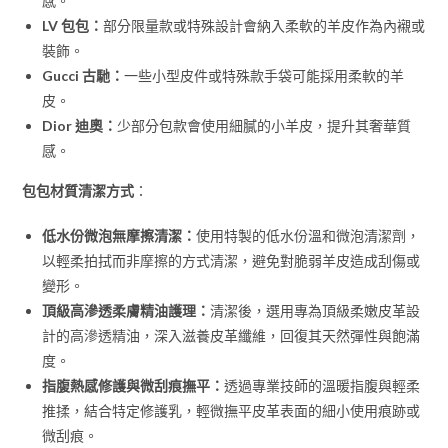
感。
LV 包包：
部分限量款或特殊設計會納入柔軟的羊皮作為內襯或
裝飾。
Gucci 古馳：
一些小型皮件或特殊款手袋可能採用柔軟的羊
皮。
Dior 迪奧：
少部分包款會使用細膩的小羊皮，提升其奢華質
感。
包包材質清潔方式
：
低水份微泡無摩擦清潔：
使用特製的低水份溫和微泡清潔劑，
以輕柔拍拭而非摩擦的方式清潔，避免對脆弱羊皮造成刮傷或
變形。
頂級高滲透柔膚精油護理：
清潔後，選用專為頂級柔嫩皮革設
計的高滲透精油，深入滋養皮革纖維，回復其天然彈性與飽滿
度。
指腹熱感修護與微刮痕撫平：
透過專業技師的溫暖指腹與輕柔
推揉，結合特定修護乳，輕微撫平皮革表面的細小使用痕跡或
微刮痕。