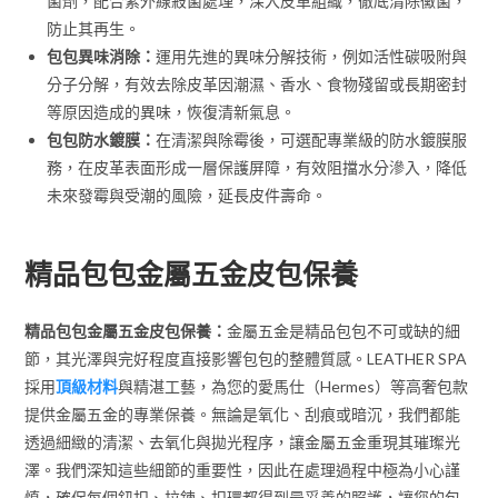
菌劑，配合紫外線殺菌處理，深入皮革組織，徹底清除黴菌，
防止其再生。
包包異味消除：
運用先進的異味分解技術，例如活性碳吸附與
分子分解，有效去除皮革因潮濕、香水、食物殘留或長期密封
等原因造成的異味，恢復清新氣息。
包包防水鍍膜：
在清潔與除霉後，可選配專業級的防水鍍膜服
務，在皮革表面形成一層保護屏障，有效阻擋水分滲入，降低
未來發霉與受潮的風險，延長皮件壽命。
精品包包金屬五金皮包保養
精品包包金屬五金皮包保養：
金屬五金是精品包包不可或缺的細
節，其光澤與完好程度直接影響包包的整體質感。LEATHER SPA
採用
頂級材料
與精湛工藝，為您的愛馬仕（Hermes）等高奢包款
提供金屬五金的專業保養。無論是氧化、刮痕或暗沉，我們都能
透過細緻的清潔、去氧化與拋光程序，讓金屬五金重現其璀璨光
澤。我們深知這些細節的重要性，因此在處理過程中極為小心謹
慎，確保每個鈕扣、拉鍊、扣環都得到最妥善的照護，讓您的包