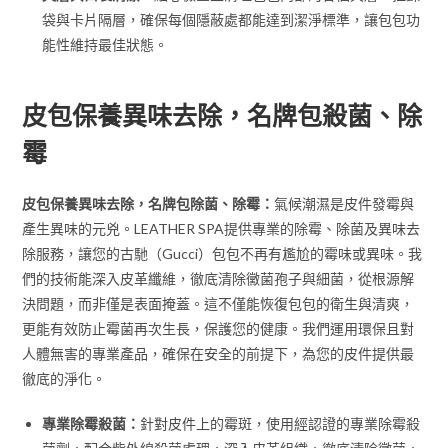
袋與卡片隔層，確保每個隱蔽處都能達到潔淨標準，讓包包功
能性維持最佳狀態。
皮包保養異味去除，名牌包殺菌、除
霉
皮包保養異味去除，名牌包除菌、除霉：
氣候潮濕是皮件發霉與
產生異味的元兇。LEATHER SPA提供專業的除霉、除菌及異味去
除服務，讓您的古馳（Gucci）包包不再有尷尬的霉味或異味。我
們的技術能深入皮革纖維，徹底清除黴菌孢子與細菌，從根源解
決問題，而非僅是表面掩蓋。這不僅能恢復包包的衛生與清爽，
更能有效防止霉菌再次生長，保護您的健康。我們運用環保且對
人體無害的專業產品，確保在安全的前提下，為您的皮件提供最
徹底的淨化。
專業除霉殺菌：
針對皮件上的霉斑，使用經認證的專業除霉殺