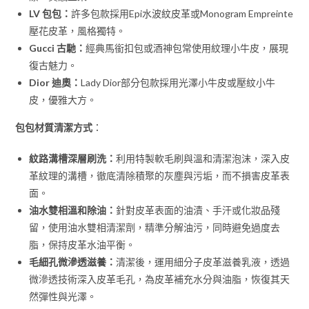
LV 包包：
許多包款採用Epi水波紋皮革或Monogram Empreinte
壓花皮革，風格獨特。
Gucci 古馳：
經典馬銜扣包或酒神包常使用紋理小牛皮，展現
復古魅力。
Dior 迪奧：
Lady Dior部分包款採用光澤小牛皮或壓紋小牛
皮，優雅大方。
包包材質清潔方式
：
紋路溝槽深層刷洗：
利用特製軟毛刷與溫和清潔泡沫，深入皮
革紋理的溝槽，徹底清除積聚的灰塵與污垢，而不損害皮革表
面。
油水雙相溫和除油：
針對皮革表面的油漬、手汗或化妝品殘
留，使用油水雙相清潔劑，精準分解油污，同時避免過度去
脂，保持皮革水油平衡。
毛細孔微滲透滋養：
清潔後，運用細分子皮革滋養乳液，透過
微滲透技術深入皮革毛孔，為皮革補充水分與油脂，恢復其天
然彈性與光澤。