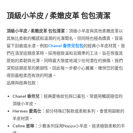
頂級小羊皮 / 柔嫩皮革 包包清潔
頂級小羊皮 / 柔嫩皮革 包包清潔：
頂級小羊皮與其他柔嫩皮革以
其無比柔軟的觸感和溫潤的光澤聞名，但同時也極為嬌貴，容易
留下刮痕或水漬。例如
Chanel 香奈兒包包
的經典小羊皮材質，我
們在清潔這類皮革時，採用極致溫和且精準的工法，旨在恢復其
原始的柔韌與光澤，同時最大限度地減少任何潛在的損傷。我們
深知這類皮革的脆弱性，因此每一步都小心翼翼，確保您的愛包
得到最輕柔而有效的呵護。
品牌與經典包款：
Chanel 香奈兒：
經典菱格紋包與口蓋包，常選用觸感極佳的
頂級小羊皮。
Hermes 愛馬仕：
部分特殊訂製款或柔軟系列，會使用超軟的
羊皮材質。
Celine 思琳：
少數系列採用Nappa小羊皮，追求極致柔軟的手