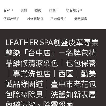
品牌
包包
皮夾
商城
精品知識
估價收購
維修翻新
洗包保養
最新消息
LEATHER SPA創盛皮革專業
整染「台中店」－名牌包精
品維修清潔染色｜包包保養
｜專業洗包店｜西區｜勤美
誠品綠園道｜臺中市老花包
包除霉除臭｜洗舊如新表層
內袋清潔、除霉殺菌