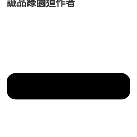
誠品綠園道作者