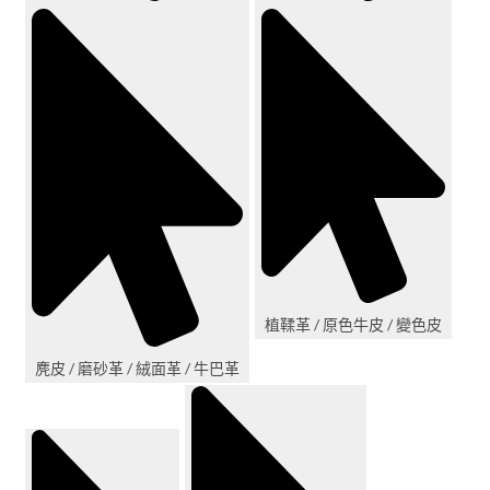
植鞣革 / 原色牛皮 / 變色皮
麂皮 / 磨砂革 / 絨面革 / 牛巴革