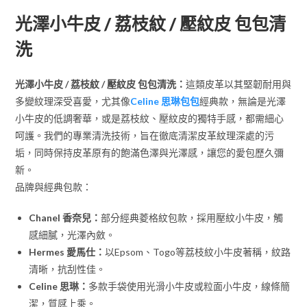
光澤小牛皮 / 荔枝紋 / 壓紋皮 包包清
洗
光澤小牛皮 / 荔枝紋 / 壓紋皮 包包清洗：
這類皮革以其堅韌耐用與
多變紋理深受喜愛，尤其像
Celine 思琳包包
經典款，無論是光澤
小牛皮的低調奢華，或是荔枝紋、壓紋皮的獨特手感，都需細心
呵護。我們的專業清洗技術，旨在徹底清潔皮革紋理深處的污
垢，同時保持皮革原有的飽滿色澤與光澤感，讓您的愛包歷久彌
新。
品牌與經典包款：
Chanel 香奈兒：
部分經典菱格紋包款，採用壓紋小牛皮，觸
感細膩，光澤內斂。
Hermes 愛馬仕：
以Epsom、Togo等荔枝紋小牛皮著稱，紋路
清晰，抗刮性佳。
Celine 思琳：
多款手袋使用光滑小牛皮或粒面小牛皮，線條簡
潔，質感上乘。