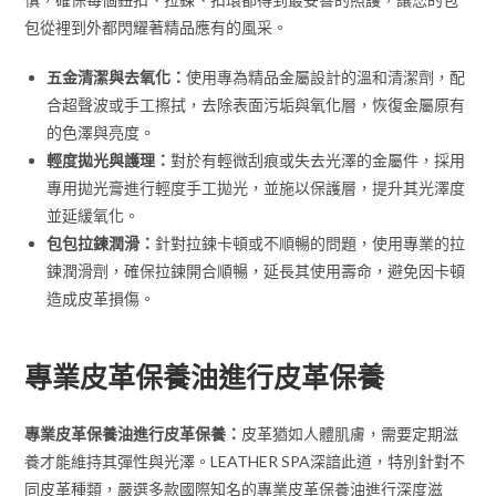
包從裡到外都閃耀著精品應有的風采。
五金清潔與去氧化：
使用專為精品金屬設計的溫和清潔劑，配
合超聲波或手工擦拭，去除表面污垢與氧化層，恢復金屬原有
的色澤與亮度。
輕度拋光與護理：
對於有輕微刮痕或失去光澤的金屬件，採用
專用拋光膏進行輕度手工拋光，並施以保護層，提升其光澤度
並延緩氧化。
包包拉鍊潤滑：
針對拉鍊卡頓或不順暢的問題，使用專業的拉
鍊潤滑劑，確保拉鍊開合順暢，延長其使用壽命，避免因卡頓
造成皮革損傷。
專業皮革保養油進行皮革保養
專業皮革保養油進行皮革保養：
皮革猶如人體肌膚，需要定期滋
養才能維持其彈性與光澤。LEATHER SPA深諳此道，特別針對不
同皮革種類，嚴選多款國際知名的專業皮革保養油進行深度滋