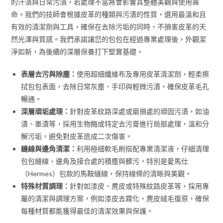
的汗漬與日常污漬，若處理不當將會影響其整體美觀與使用壽
命。我們的技師會根據皮革的種類與污漬的性質，選用最溫和且
有效的清潔劑與工具，確保在去除污垢的同時，不損害皮革的天
然光澤與質感。我們承諾讓您的包包在經過專業處理後，外觀潔
淨如新，為後續的深層保養打下堅實基礎。
表層去污與除塵：
使用超細纖維布及專用皮革清潔劑，輕柔擦
拭包包表面，去除日常灰塵、手印與輕微污漬，確保皮革毛孔
暢通。
深層頑垢處理：
針對皮革紋路深處或磨損處的頑固污漬，如油
漬、墨漬等，採用生物酶或特定去污膏進行局部處理，溫和分
解污垢，避免對皮革造成二次傷害。
縫線與邊角清潔：
利用極細軟毛刷搭配專業清潔液，仔細清理
包包縫線、邊角及接合處的積塵與髒污，特別是愛馬仕
（Hermes）包款的馬鞍縫線，保持線條的清晰與美觀。
特殊材質調理：
針對如漆皮、麂皮或特殊紋路皮革等，採用專
屬的清潔與調理方案，例如漆皮去霧化，麂皮絨毛復原，確保
每種材質都能獲得最佳的清潔效果與保護。