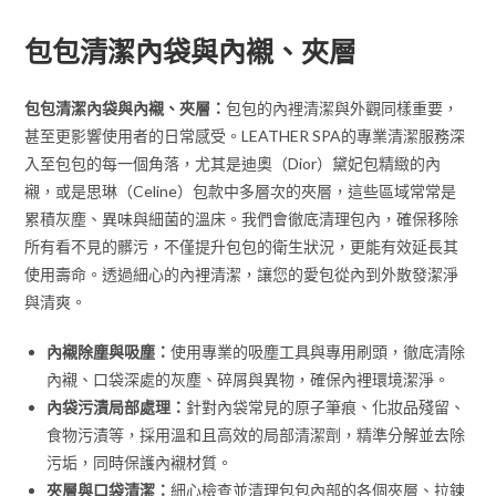
包包清潔內袋與內襯、夾層
包包清潔內袋與內襯、夾層：
包包的內裡清潔與外觀同樣重要，
甚至更影響使用者的日常感受。LEATHER SPA的專業清潔服務深
入至包包的每一個角落，尤其是迪奧（Dior）黛妃包精緻的內
襯，或是思琳（Celine）包款中多層次的夾層，這些區域常常是
累積灰塵、異味與細菌的溫床。我們會徹底清理包內，確保移除
所有看不見的髒污，不僅提升包包的衛生狀況，更能有效延長其
使用壽命。透過細心的內裡清潔，讓您的愛包從內到外散發潔淨
與清爽。
內襯除塵與吸塵：
使用專業的吸塵工具與專用刷頭，徹底清除
內襯、口袋深處的灰塵、碎屑與異物，確保內裡環境潔淨。
內袋污漬局部處理：
針對內袋常見的原子筆痕、化妝品殘留、
食物污漬等，採用溫和且高效的局部清潔劑，精準分解並去除
污垢，同時保護內襯材質。
夾層與口袋清潔：
細心檢查並清理包包內部的各個夾層、拉鍊