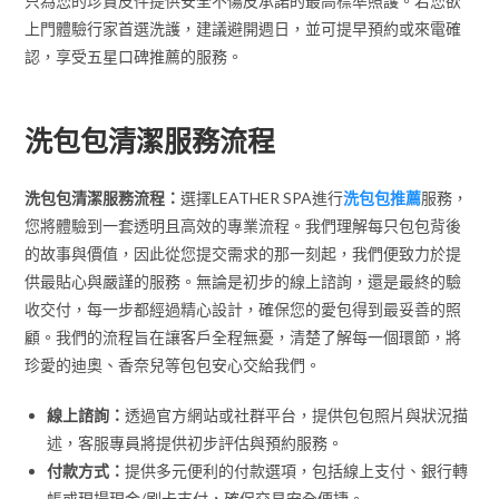
只為您的珍貴皮件提供安全不傷皮承諾的最高標準照護。若您欲
上門體驗行家首選洗護，建議避開週日，並可提早預約或來電確
認，享受五星口碑推薦的服務。
洗包包清潔服務流程
洗包包清潔服務流程：
選擇LEATHER SPA進行
洗包包推薦
服務，
您將體驗到一套透明且高效的專業流程。我們理解每只包包背後
的故事與價值，因此從您提交需求的那一刻起，我們便致力於提
供最貼心與嚴謹的服務。無論是初步的線上諮詢，還是最終的驗
收交付，每一步都經過精心設計，確保您的愛包得到最妥善的照
顧。我們的流程旨在讓客戶全程無憂，清楚了解每一個環節，將
珍愛的迪奧、香奈兒等包包安心交給我們。
線上諮詢：
透過官方網站或社群平台，提供包包照片與狀況描
述，客服專員將提供初步評估與預約服務。
付款方式：
提供多元便利的付款選項，包括線上支付、銀行轉
帳或現場現金/刷卡支付，確保交易安全便捷。