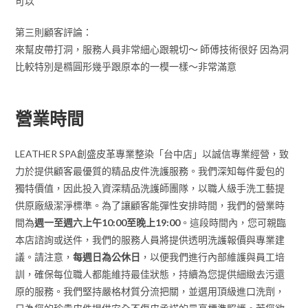
可以
第三則顧客評論：
來幫皮帶打洞，服務人員非常細心跟親切～ 師傅技術很好 因為洞
比較特別是橢圓形幾乎跟原本的一模一樣～非常滿意
營業時間
LEATHER SPA創盛皮革專業整染「台中店」以誠信專業經營，致
力於提供顧客最優質的精品皮件洗護服務。我們深知每件愛包的
獨特價值，因此投入資深精品洗護師團隊，以職人級手洗工藝提
供原廠級潔淨標準。為了讓顧客能彈性安排時間，我們的營業時
間為
週一至週六上午10:00至晚上19:00
。這段時間內，您可親臨
本店諮詢或送件，我們的服務人員將提供透明洗護報價與專業建
議。請注意，
每週日為公休日
，以便我們進行內部維護與員工培
訓，確保每位職人都能維持最佳狀態，持續為您提供細緻去污還
原的服務。我們堅持嚴格材質分流把關，並選用頂級進口洗劑，