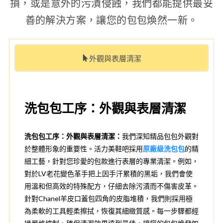
損，或是意外的污漬侵蝕，我們都能提供最妥
善的解決方案，讓您的包包煥然一新。
外觀與表層清潔
洗包包工序：外觀與表層清潔
洗包包工序：外觀與表層清潔：
我們深知精品包包外觀對
於整體形象的重要性。活力美鞋吧採用
原廠級洗包包
的精
細工藝，針對您珍愛的包款進行表層的專業清潔。例如，
對於LV老花變色革手把上因手汗累積的黑垢，我們會使
用溫和但高效的特殊配方，仔細去除污漬而不傷害皮革。
針對Chanel羊皮口蓋包四角的皮脂堆積，我們則採用極
為柔軟的工具輕柔擦拭，恢復其細緻質感。每一步驟都經