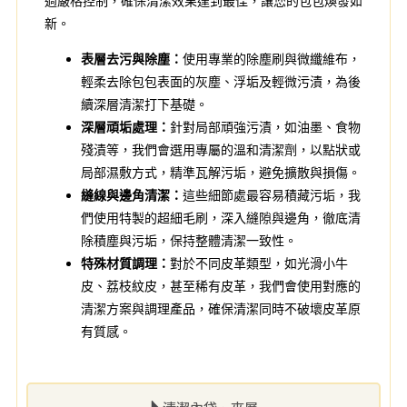
過嚴格控制，確保清潔效果達到最佳，讓您的包包煥發如
新。
表層去污與除塵：
使用專業的除塵刷與微纖維布，
輕柔去除包包表面的灰塵、浮垢及輕微污漬，為後
續深層清潔打下基礎。
深層頑垢處理：
針對局部頑強污漬，如油墨、食物
殘漬等，我們會選用專屬的溫和清潔劑，以點狀或
局部濕敷方式，精準瓦解污垢，避免擴散與損傷。
縫線與邊角清潔：
這些細節處最容易積藏污垢，我
們使用特製的超細毛刷，深入縫隙與邊角，徹底清
除積塵與污垢，保持整體清潔一致性。
特殊材質調理：
對於不同皮革類型，如光滑小牛
皮、荔枝紋皮，甚至稀有皮革，我們會使用對應的
清潔方案與調理產品，確保清潔同時不破壞皮革原
有質感。