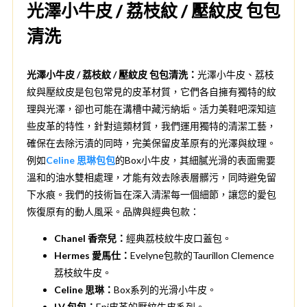
光澤小牛皮 / 荔枝紋 / 壓紋皮 包包
清洗
光澤小牛皮 / 荔枝紋 / 壓紋皮 包包清洗：
光澤小牛皮、荔枝
紋與壓紋皮是包包常見的皮革材質，它們各自擁有獨特的紋
理與光澤，卻也可能在溝槽中藏污納垢。活力美鞋吧深知這
些皮革的特性，針對這類材質，我們運用獨特的清潔工藝，
確保在去除污漬的同時，完美保留皮革原有的光澤與紋理。
例如
Celine 思琳包包
的Box小牛皮，其細膩光滑的表面需要
溫和的油水雙相處理，才能有效去除表層髒污，同時避免留
下水痕。我們的技術旨在深入清潔每一個細節，讓您的愛包
恢復原有的動人風采。品牌與經典包款：
Chanel 香奈兒：
經典荔枝紋牛皮口蓋包。
Hermes 愛馬仕：
Evelyne包款的Taurillon Clemence
荔枝紋牛皮。
Celine 思琳：
Box系列的光滑小牛皮。
LV 包包：
Epi皮革的壓紋牛皮系列。