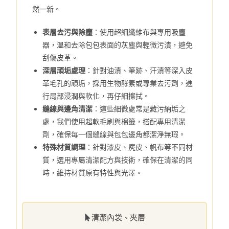
然一新。
表層去污與除塵
：使用超細纖維布與專用吸塵
器，溫和去除包包表面的灰塵與輕微污漬，避免
刮傷皮革。
深層頑垢處理
：針對油漬、筆跡、汗漬等深入皮
革毛孔的頑垢，採用生物酵素或專業去污劑，進
行局部浸潤與軟化，再仔細擦拭。
縫線與邊角清潔
：這些細微處常是藏污納垢之
處，我們使用超軟毛刷與棉籤，搭配專用清潔
劑，確保每一個縫線與包包邊角都潔淨無瑕。
特殊材質調理
：針對漆皮、麂皮、帆布等不同材
質，選用專屬清潔配方與技術，確保在清潔的同
時，維持材質原有特性與光澤。
清潔內袋、夾層