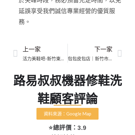
於尖峰時段，務必預留充足時間，以免
延誤享受我們誠信專業經營的優質服
務。
上一家
下一家
活力美鞋吧-新竹東門店｜台灣包包內襯除塵去污｜職人級手洗工藝深層淨化
包包皮包店｜新竹市提把手汗漬分解｜高奢包精緻手工洗護
路易叔叔機器修鞋洗
鞋顧客評論
資料來源：Google Map
⭐總評價：3.9