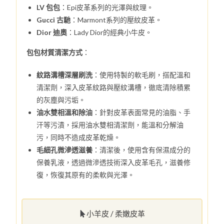
LV 包包
：Epi皮革系列的光澤與紋理。
Gucci 古馳
：Marmont系列的壓紋皮革。
Dior 迪奧
：Lady Dior的經典小牛皮。
包包材質清潔方式
：
紋路溝槽深層刷洗
：使用特製的軟毛刷，搭配溫和
清潔劑，深入皮革紋路與壓紋溝槽，徹底清除積累
的灰塵與污垢。
油水雙相溫和除油
：針對皮革表面常見的油脂、手
汗等污漬，採用油水雙相清潔劑，能溫和分解油
污，同時不造成皮革乾燥。
毛細孔微滲透滋養
：清潔後，使用含有保濕成分的
保養乳液，透過微滲透技術深入皮革毛孔，滋養修
復，恢復其原有的柔軟與光澤。
小羊皮 / 柔嫩皮革