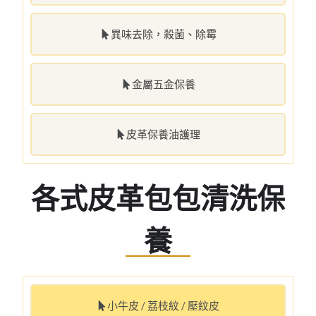
異味去除，殺菌、除霉
金屬五金保養
皮革保養油護理
各式皮革包包清洗保
養
小牛皮 / 荔枝紋 / 壓紋皮