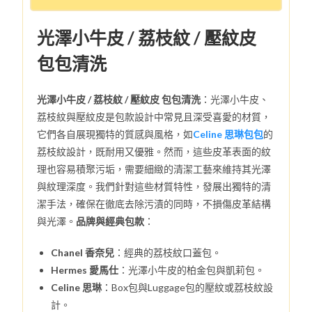
光澤小牛皮 / 荔枝紋 / 壓紋皮
包包清洗
光澤小牛皮 / 荔枝紋 / 壓紋皮 包包清洗
：光澤小牛皮、
荔枝紋與壓紋皮是包款設計中常見且深受喜愛的材質，
它們各自展現獨特的質感與風格，如
Celine 思琳包包
的
荔枝紋設計，既耐用又優雅。然而，這些皮革表面的紋
理也容易積聚污垢，需要細緻的清潔工藝來維持其光澤
與紋理深度。我們針對這些材質特性，發展出獨特的清
潔手法，確保在徹底去除污漬的同時，不損傷皮革結構
與光澤。
品牌與經典包款
：
Chanel 香奈兒
：經典的荔枝紋口蓋包。
Hermes 愛馬仕
：光澤小牛皮的柏金包與凱莉包。
Celine 思琳
：Box包與Luggage包的壓紋或荔枝紋設
計。