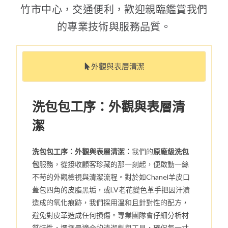
竹市中心，交通便利，歡迎親臨鑑賞我們
的專業技術與服務品質。
外觀與表層清潔
洗包包工序：外觀與表層清
潔
洗包包工序：外觀與表層清潔：
我們的
原廠級洗包
包
服務，從接收顧客珍藏的那一刻起，便啟動一絲
不苟的外觀檢視與清潔流程。對於如Chanel羊皮口
蓋包四角的皮脂黑垢，或LV老花變色革手把因汗漬
造成的氧化痕跡，我們採用溫和且針對性的配方，
避免對皮革造成任何損傷。專業團隊會仔細分析材
質特性，選擇最適合的清潔劑與工具，確保每一寸