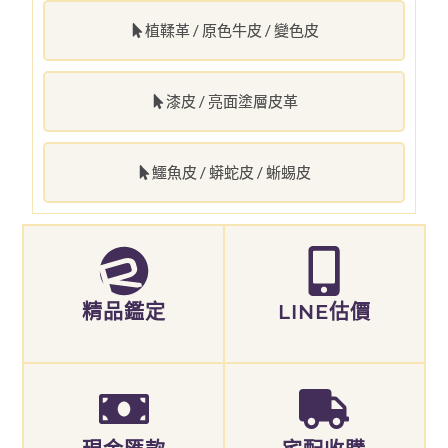
植鞣革 / 原色牛皮 / 變色皮
漆皮 / 亮面塗層皮革
鱷魚皮 / 蟒蛇皮 / 蜥蜴皮
精品鑑定
LINE估價