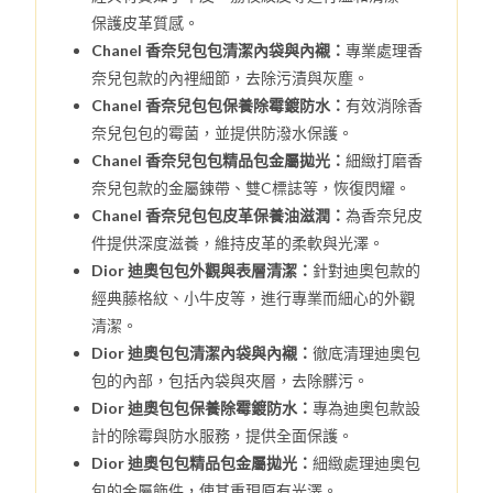
保護皮革質感。
Chanel 香奈兒包包清潔內袋與內襯：
專業處理香
奈兒包款的內裡細節，去除污漬與灰塵。
Chanel 香奈兒包包保養除霉鍍防水：
有效消除香
奈兒包包的霉菌，並提供防潑水保護。
Chanel 香奈兒包包精品包金屬拋光：
細緻打磨香
奈兒包款的金屬鍊帶、雙C標誌等，恢復閃耀。
Chanel 香奈兒包包皮革保養油滋潤：
為香奈兒皮
件提供深度滋養，維持皮革的柔軟與光澤。
Dior 迪奧包包外觀與表層清潔：
針對迪奧包款的
經典藤格紋、小牛皮等，進行專業而細心的外觀
清潔。
Dior 迪奧包包清潔內袋與內襯：
徹底清理迪奧包
包的內部，包括內袋與夾層，去除髒污。
Dior 迪奧包包保養除霉鍍防水：
專為迪奧包款設
計的除霉與防水服務，提供全面保護。
Dior 迪奧包包精品包金屬拋光：
細緻處理迪奧包
包的金屬飾件，使其重現原有光澤。