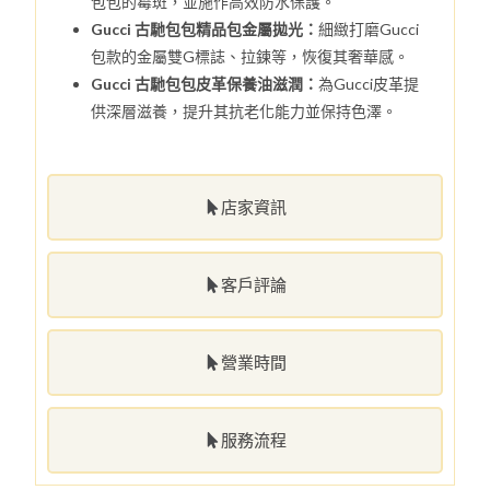
包包的霉斑，並施作高效防水保護。
Gucci 古馳包包精品包金屬拋光：
細緻打磨Gucci
包款的金屬雙G標誌、拉鍊等，恢復其奢華感。
Gucci 古馳包包皮革保養油滋潤：
為Gucci皮革提
供深層滋養，提升其抗老化能力並保持色澤。
店家資訊
客戶評論
營業時間
服務流程