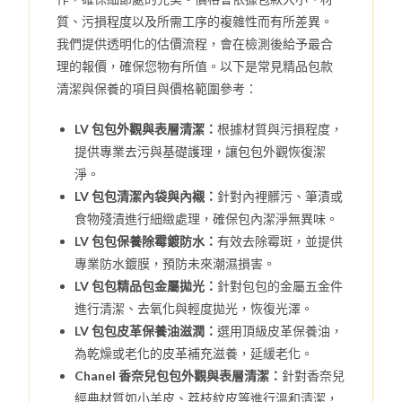
質、污損程度以及所需工序的複雜性而有所差異。
我們提供透明化的估價流程，會在檢測後給予最合
理的報價，確保您物有所值。以下是常見精品包款
清潔與保養的項目與價格範圍參考：
LV 包包外觀與表層清潔：
根據材質與污損程度，
提供專業去污與基礎護理，讓包包外觀恢復潔
淨。
LV 包包清潔內袋與內襯：
針對內裡髒污、筆漬或
食物殘漬進行細緻處理，確保包內潔淨無異味。
LV 包包保養除霉鍍防水：
有效去除霉斑，並提供
專業防水鍍膜，預防未來潮濕損害。
LV 包包精品包金屬拋光：
針對包包的金屬五金件
進行清潔、去氧化與輕度拋光，恢復光澤。
LV 包包皮革保養油滋潤：
選用頂級皮革保養油，
為乾燥或老化的皮革補充滋養，延緩老化。
Chanel 香奈兒包包外觀與表層清潔：
針對香奈兒
經典材質如小羊皮、荔枝紋皮等進行溫和清潔，