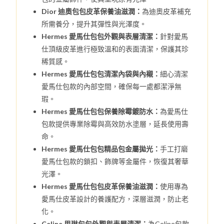
Dior 迪奧包包皮革保養油滋潤：
為迪奧皮革補充
所需養分，提升其彈性與光澤度。
Hermes 愛馬仕包包外觀與表層清潔：
針對愛馬
仕頂級皮革進行極致溫和的表面清潔，保護其珍
稀質感。
Hermes 愛馬仕包包清潔內袋與內襯：
細心清潔
愛馬仕包款的內部空間，確保每一處都潔淨無
瑕。
Hermes 愛馬仕包包保養除霉鍍防水：
為愛馬仕
包款提供專業除霉與高效防水塗層，延長使用壽
命。
Hermes 愛馬仕包包精品包金屬拋光：
手工打磨
愛馬仕包款的鎖扣、飾牌等金屬件，恢復其奢華
光澤。
Hermes 愛馬仕包包皮革保養油滋潤：
使用專為
愛馬仕皮革設計的養護配方，深層滋潤，防止老
化。
Celine 思琳包包外觀與表層清潔：
為Celine包款