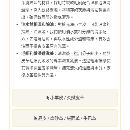
深淺紋理的材質，採用特製軟毛刷配合溫和泡沫清
潔劑，深入紋路縫隙，將積存的灰塵與污垢輕柔刷
出，確保紋理間的徹底潔淨。
油水雙相溫和除油：
對於光澤小牛皮上可能沾染的
指紋、油漬等，我們使用油水雙相分離的清潔配
方，先溶解油污，再以水性成分溫和帶走，有效去
油而不損害皮革原有光澤。
毛細孔微滲透滋養：
清潔後，選用分子細小、易於
皮革毛細孔吸收的專業滋養乳液。透過輕柔按摩使
其微滲透至皮革深層，補充流失的油脂與水分，恢
復皮革彈性與光澤。
小羊皮 / 柔嫩皮革
麂皮 / 磨砂革 / 絨面革 / 牛巴革