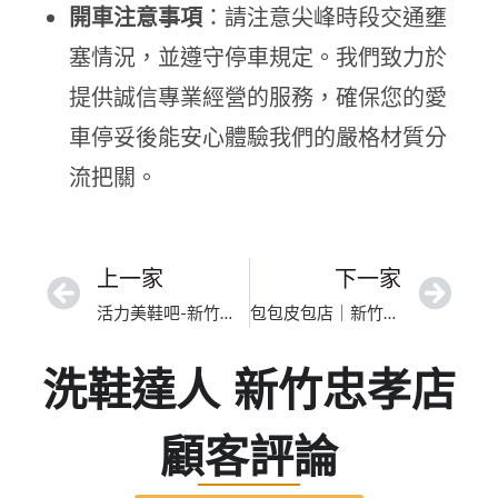
開車注意事項
：請注意尖峰時段交通壅
塞情況，並遵守停車規定。我們致力於
提供誠信專業經營的服務，確保您的愛
車停妥後能安心體驗我們的嚴格材質分
流把關。
上一家
下一家
活力美鞋吧-新竹東門店｜台灣包包內襯除塵去污｜職人級手洗工藝深層淨化
包包皮包店｜新竹市提把手汗漬分解｜高奢包精緻手工洗護
洗鞋達人 新竹忠孝店
顧客評論