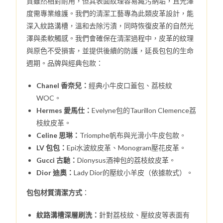
質雖然相對耐用，但其表面紋理容易藏污納垢，且光澤
度需專業維護。我們的清潔工藝專為此類皮革設計，能
深入紋路溝槽，溫和去除污漬，同時恢復皮革的自然光
澤與柔軟觸感。我們會確保在清潔過程中，皮革的紋理
與原色不受損害，並提供後續的防護，延長包包的生命
週期。品牌與經典包款：
Chanel 香奈兒：
經典小牛皮口蓋包、荔枝紋
WOC。
Hermes 愛馬仕：
Evelyne包的Taurillon Clemence荔
枝紋皮革。
Celine 思琳：
Triomphe帆布與光滑小牛皮包款。
LV 包包：
Epi水波紋皮革、Monogram壓花皮革。
Gucci 古馳：
Dionysus酒神包的荔枝紋皮革。
Dior 迪奧：
Lady Dior的壓紋小羊皮（依據款式）。
包包材質清潔方式
：
紋路溝槽深層刷洗：
針對荔枝紋、壓紋皮等表面有