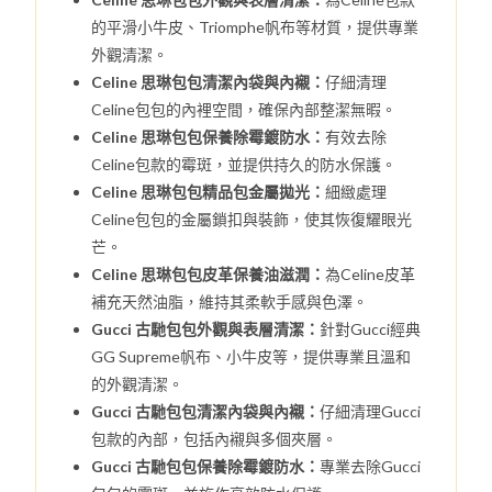
的平滑小牛皮、Triomphe帆布等材質，提供專業
外觀清潔。
Celine 思琳包包清潔內袋與內襯：
仔細清理
Celine包包的內裡空間，確保內部整潔無暇。
Celine 思琳包包保養除霉鍍防水：
有效去除
Celine包款的霉斑，並提供持久的防水保護。
Celine 思琳包包精品包金屬拋光：
細緻處理
Celine包包的金屬鎖扣與裝飾，使其恢復耀眼光
芒。
Celine 思琳包包皮革保養油滋潤：
為Celine皮革
補充天然油脂，維持其柔軟手感與色澤。
Gucci 古馳包包外觀與表層清潔：
針對Gucci經典
GG Supreme帆布、小牛皮等，提供專業且溫和
的外觀清潔。
Gucci 古馳包包清潔內袋與內襯：
仔細清理Gucci
包款的內部，包括內襯與多個夾層。
Gucci 古馳包包保養除霉鍍防水：
專業去除Gucci