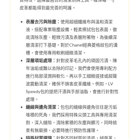
皮革都能得到最完善的呵護。
表層去污與除塵：
使用超細纖維布與溫和清潔
液，搭配專業吸塵設備，輕柔擦拭包包表面，徹
底清除灰塵、輕微污漬及表層附著物，為後續深
層清潔打下基礎。對於Chanel經典菱格紋包的溝
槽，會使用專用軟刷細緻清潔。
深層頑垢處理：
針對皮革毛孔內的頑固污漬、陳
年油垢或難以去除的印記，我們會使用專利配方
進行局部浸潤與軟化，再以手工細緻搓揉或超聲
波震動清潔，確保不損害皮革纖維。例如，LV
Speedy包的提把汗漬與手部油脂，會進行針對性
處理。
縫線與邊角清潔：
包包的縫線與邊角往往是污垢
堆積的死角，我們採用特殊尖頭工具與專用清潔
劑，深入縫隙，清除累積的灰塵與髒污，同時檢
查有無磨損，必要時進行預防性護理。
特殊材質調理：
針對不同材質如漆皮、絨面革、