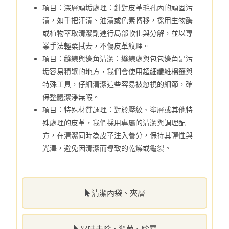
項目：深層頑垢處理：針對皮革毛孔內的頑固污
漬，如手把汗漬、油漬或色素轉移，採用生物酶
或植物萃取清潔劑進行局部軟化與分解，並以專
業手法輕柔拭去，不傷皮革紋理。
項目：縫線與邊角清潔：縫線處與包包邊角是污
垢容易積聚的地方，我們會使用超細纖維棉籤與
特殊工具，仔細清潔這些容易被忽視的細節，確
保整體潔淨無暇。
項目：特殊材質調理：對於壓紋、塗層或其他特
殊處理的皮革，我們採用專屬的清潔與調理配
方，在清潔同時為皮革注入養分，保持其彈性與
光澤，避免因清潔而導致的乾燥或龜裂。
清潔內袋、夾層