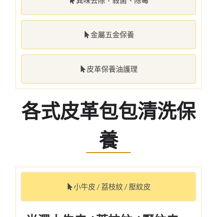
異味去除，殺菌、除霉
金屬五金保養
皮革保養油護理
各式皮革包包清洗保
養
小牛皮 / 荔枝紋 / 壓紋皮