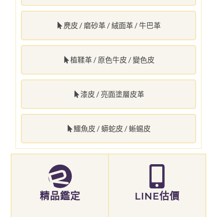
麂皮 / 磨砂革 / 絨面革 / 牛巴革
植鞣革 / 原色牛皮 / 變色皮
漆皮 / 亮面塗層皮革
鱷魚皮 / 蟒蛇皮 / 蜥蜴皮
精品鑑定
LINE估價