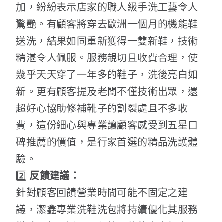
加，紛紛表示店家的職人級手洗工藝令人
驚艷。有顧客將穿去歐洲一個月的機能鞋
送洗，結果如同重新獲得一雙新鞋，技術
精湛令人佩服。服務親切且收費合理，使
幾乎天天穿了一年多的鞋子，洗後亮白如
新。更有顧客提及老闆不僅技術出眾，還
超好心協助修補靴子的割裂處且不多收
費，這份細心與專業讓顧客感受到五星口
碑推薦的價值，是行家首選的精品洗護體
驗。
2️⃣
反饋建議：
針對顧客回饋營業時間可能不固定之建
議，潔鑫專業洗鞋洗包將持續優化其服務