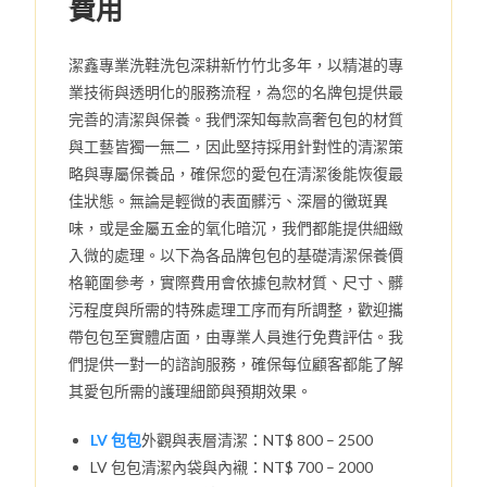
費用
潔鑫專業洗鞋洗包深耕新竹竹北多年，以精湛的專
業技術與透明化的服務流程，為您的名牌包提供最
完善的清潔與保養。我們深知每款高奢包包的材質
與工藝皆獨一無二，因此堅持採用針對性的清潔策
略與專屬保養品，確保您的愛包在清潔後能恢復最
佳狀態。無論是輕微的表面髒污、深層的黴斑異
味，或是金屬五金的氧化暗沉，我們都能提供細緻
入微的處理。以下為各品牌包包的基礎清潔保養價
格範圍參考，實際費用會依據包款材質、尺寸、髒
污程度與所需的特殊處理工序而有所調整，歡迎攜
帶包包至實體店面，由專業人員進行免費評估。我
們提供一對一的諮詢服務，確保每位顧客都能了解
其愛包所需的護理細節與預期效果。
LV 包包
外觀與表層清潔：NT$ 800 – 2500
LV 包包清潔內袋與內襯：NT$ 700 – 2000