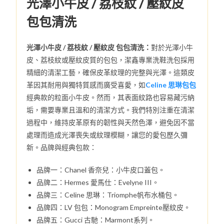
光澤小牛皮 / 荔枝紋 / 壓紋皮
包包清洗
光澤小牛皮 / 荔枝紋 / 壓紋皮 包包清洗：
對於光澤小牛
皮、荔枝紋或壓紋皮質的包包，潔鑫專業洗鞋洗包採用
精細的清潔工藝，確保皮革紋理的完整與光澤。這類皮
革因其耐用與獨特質感而廣受喜愛，如
Celine 思琳包包
經典款的粒面小牛皮。然而，其表面紋路也容易藏污納
垢，需要專業且溫和的清潔方式。我們特別注重在清潔
過程中，維持皮革原有的韌性與天然色澤，避免因不當
處理而造成光澤喪失或紋理模糊，讓您的愛包歷久彌
新。品牌與經典包款：
品牌一：Chanel 香奈兒：小牛皮口蓋包。
品牌二：Hermes 愛馬仕：Evelyne III。
品牌三：Celine 思琳：Triomphe帆布水桶包。
品牌四：LV 包包：Monogram Empreinte壓紋皮。
品牌五：Gucci 古馳：Marmont系列。