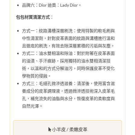
品牌六：Dior 迪奧：Lady Dior。
包包材質清潔方式
：
方式一：紋路溝槽深層刷洗：使用特製的軟毛刷與
中性清潔劑，針對皮革表面的紋路與溝槽進行溫和
且徹底的刷洗，有效去除深層累積的污垢與灰塵。
方式二：油水雙相溫和除油：對於附著在皮革表面
的油漬、手汗痕跡，採用獨特的油水雙相清潔技
術，以溫和的方式分解油污，同時保護皮革不受化
學物質的侵蝕。
方式三：毛細孔微滲透滋養：清潔後，使用富含滋
養成分的皮革調理液，透過微滲透技術深入皮革毛
孔，補充流失的油脂與水分，恢復皮革的柔軟度與
自然光澤。
小羊皮 / 柔嫩皮革