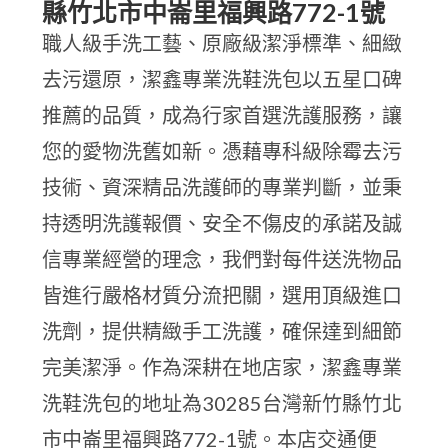
縣竹北市中崙里福興路772-1號
職人級手洗工藝、原廠級潔淨標準、細緻
去污還原，潔鑫專業洗鞋洗包以五星口碑
推薦的品質，成為行家首選洗護服務，讓
您的愛物洗舊如新。憑藉專科級除霉去污
技術、資深精品洗護師的專業判斷，並秉
持透明洗護報價、安全不傷皮的承諾及誠
信專業經營的理念，我們對每件送洗物品
皆進行嚴格材質分流把關，選用頂級進口
洗劑，提供精緻手工洗護，確保達到細節
完美潔淨。作為深耕在地店家，潔鑫專業
洗鞋洗包的地址為30285台灣新竹縣竹北
市中崙里福興路772-1號。本店交通便