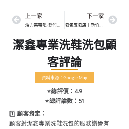
上一家
下一家
活力美鞋吧-新竹東門店｜台灣包包內襯除塵去污｜職人級手洗工藝深層淨化
包包皮包店｜新竹市提把手汗漬分解｜高奢包精緻手工洗護
潔鑫專業洗鞋洗包顧
客評論
資料來源：Google Map
⭐總評價：4.9
⭐總評論數：51
1️⃣
顧客肯定：
顧客對潔鑫專業洗鞋洗包的服務讚譽有