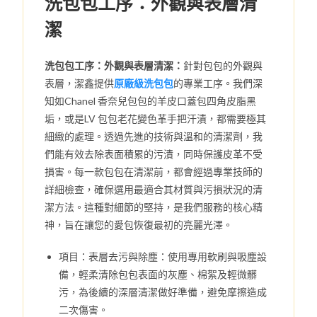
洗包包工序：外觀與表層清
潔
洗包包工序：外觀與表層清潔：
針對包包的外觀與
表層，潔鑫提供
原廠級洗包包
的專業工序。我們深
知如Chanel 香奈兒包包的羊皮口蓋包四角皮脂黑
垢，或是LV 包包老花變色革手把汗漬，都需要極其
細緻的處理。透過先進的技術與溫和的清潔劑，我
們能有效去除表面積累的污漬，同時保護皮革不受
損害。每一款包包在清潔前，都會經過專業技師的
詳細檢查，確保選用最適合其材質與污損狀況的清
潔方法。這種對細節的堅持，是我們服務的核心精
神，旨在讓您的愛包恢復最初的亮麗光澤。
項目：表層去污與除塵：使用專用軟刷與吸塵設
備，輕柔清除包包表面的灰塵、棉絮及輕微髒
污，為後續的深層清潔做好準備，避免摩擦造成
二次傷害。