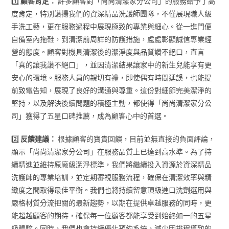
1️⃣
顧客肯定：
許多顧客對「尚尚清潔家分公司」的服務給予了高
度肯定，特別讚揚我們的資深精品洗護師團隊，不僅展現職人級
手洗工藝，更在服務過程中展現極致的專業與細心。從一進門便
自備室內拖鞋，到清潔前周詳的防護措施，處處彰顯誠信專業經
營的態度。顧客對機具清潔後的潔淨度與品質讚不絕口，直言
「真的讓我讚不絕口」，並因清潔結果讓家中的新生兒能享有更
安心的環境。服務人員的親切有禮，即使偶有時間延誤，也能提
前致電告知，展現了良好的溝通與尊重。這份對細節完美潔淨的
堅持，以及解決後續問題的積極主動，都使得「尚尚清潔家分公
司」獲得了五星口碑推薦，成為顧客心中的首選。
2️⃣
反饋建議：
根據顧客的寶貴回饋，目前並無直接的負面評論，
顯示「尚尚清潔家分公司」在服務品質上已達到高水準。為了持
續精進並維持原廠級潔淨標準，我們將繼續投入資源於資深精品
洗護師的專業培訓，並定期審視服務流程，確保在清潔效率與精
緻度之間取得最佳平衡。我們也將持續留意頂級進口洗劑選用與
嚴格材質分流把關的最新趨勢，以期在提供卓越服務的同時，更
能超越顧客的期待，確保每一位顧客都能享受到始終如一的五星
級體驗。同時，我們也會持續優化預約系統，減少因排程導致的