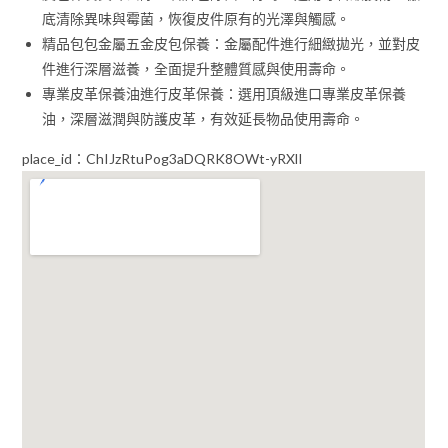
底清除異味與霉菌，恢復皮件原有的光澤與觸感。
精品包包金屬五金皮包保養：金屬配件進行細緻拋光，並對皮
件進行深層滋養，全面提升整體質感與使用壽命。
專業皮革保養油進行皮革保養：選用頂級進口專業皮革保養
油，深層滋潤與防護皮革，有效延長物品使用壽命。
place_id：ChIJzRtuPog3aDQRK8OWt-yRXlI