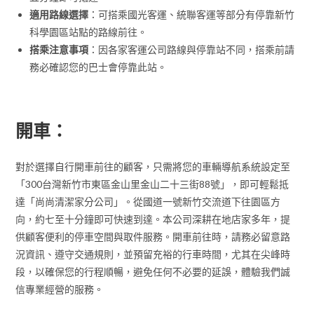
適用路線選擇
：可搭乘國光客運、統聯客運等部分有停靠新竹
科學園區站點的路線前往。
搭乘注意事項
：因各家客運公司路線與停靠站不同，搭乘前請
務必確認您的巴士會停靠此站。
開車：
對於選擇自行開車前往的顧客，只需將您的車輛導航系統設定至
「300台灣新竹市東區金山里金山二十三街88號」，即可輕鬆抵
達「尚尚清潔家分公司」。從國道一號新竹交流道下往園區方
向，約七至十分鐘即可快速到達。本公司深耕在地店家多年，提
供顧客便利的停車空間與取件服務。開車前往時，請務必留意路
況資訊、遵守交通規則，並預留充裕的行車時間，尤其在尖峰時
段，以確保您的行程順暢，避免任何不必要的延誤，體驗我們誠
信專業經營的服務。