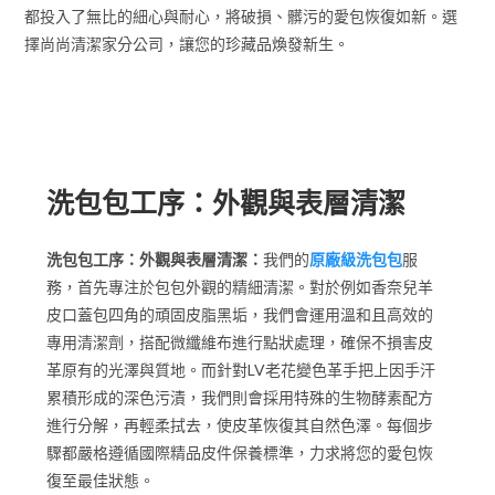
都投入了無比的細心與耐心，將破損、髒污的愛包恢復如新。選
擇尚尚清潔家分公司，讓您的珍藏品煥發新生。
外觀與表層清潔
洗包包工序：外觀與表層清潔
洗包包工序：外觀與表層清潔：
我們的
原廠級洗包包
服
務，首先專注於包包外觀的精細清潔。對於例如香奈兒羊
皮口蓋包四角的頑固皮脂黑垢，我們會運用溫和且高效的
專用清潔劑，搭配微纖維布進行點狀處理，確保不損害皮
革原有的光澤與質地。而針對LV老花變色革手把上因手汗
累積形成的深色污漬，我們則會採用特殊的生物酵素配方
進行分解，再輕柔拭去，使皮革恢復其自然色澤。每個步
驟都嚴格遵循國際精品皮件保養標準，力求將您的愛包恢
復至最佳狀態。