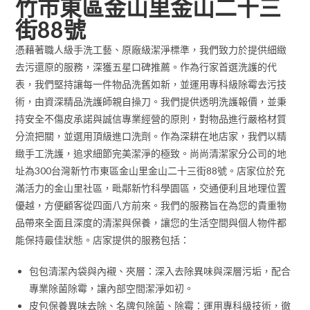
竹市東區金山里金山二十三
街88號
憑藉著職人級手洗工藝、原廠級潔淨標準，我們致力於提供細緻
去污還原的服務，深獲五星口碑推薦。作為行家首選洗護的代
表，我們堅持讓每一件物品洗舊如新，並運用專科級除霉去污技
術，由資深精品洗護師親自操刀。我們提供透明洗護報價，並秉
持安全不傷皮承諾與誠信專業經營的原則，對物品進行嚴格材質
分流把關，並選用頂級進口洗劑。作為深耕在地店家，我們以精
緻手工洗護，追求細節完美潔淨的極致。尚尚清潔家分公司的地
址為300台灣新竹市東區金山里金山二十三街88號。店家位於充
滿活力的金山里社區，毗鄰新竹科學園區，交通便利且地理位置
優越，方便顧客從四面八方前來。我們的服務旨在為您的貴重物
品帶來全面且深度的清潔與保養，讓您的生活空間與個人物件都
能保持最佳狀態。店家提供的服務包括：
包包清潔內袋與內襯、夾層：深入去除異味與深層污垢，配合
專業除菌除霉，讓內部空間潔淨如初。
皮包保養異味去除、名牌包除菌、除霉：運用專科級技術，徹