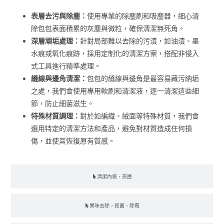
表層去污與除塵：
使用專業的除塵刷和吸塵器，細心清
除包包表面積累的灰塵與微粒，確保清潔無死角。
深層頑垢處理：
針對局部難以去除的污漬，如油漬、墨
水痕或氧化痕跡，採用定制化的清潔方案，搭配非侵入
式工具進行精準處理。
縫線與邊角清潔：
包包的縫線與邊角是最容易藏污納垢
之處，我們會使用專用軟刷和清潔液，逐一清潔這些細
節，防止細菌滋生。
特殊材質調理：
對於如編織、絨面等特殊材質，我們會
選用特定的清潔方法和產品，避免對材質造成任何損
傷，並使其恢復原有質感。
清潔內袋、夾層
異味去除，殺菌、除霉