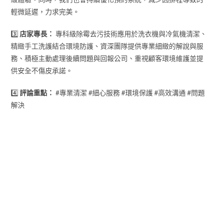
輕微延遲，力求完美。
3️⃣
店家專長：
專科級除霉去污技術應用於洗衣機與冷氣機清潔、
精緻手工洗護結合環境防護、資深團隊提供專業細緻的解說與服
務、積極主動處理後續問題與回報公司、重視顧客環境維護並提
供安全不傷皮承諾。
4️⃣
評論重點：
#專業清潔 #細心服務 #環境保護 #高效溝通 #問題
解決