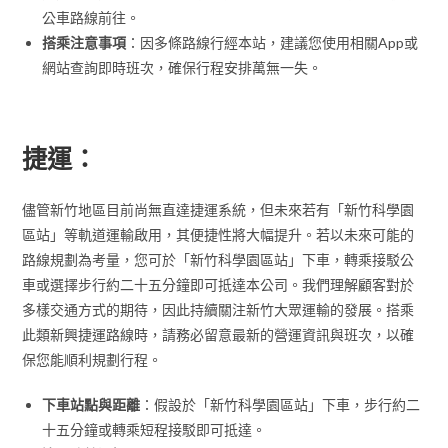
公車路線前往。
搭乘注意事項
：因多條路線行經本站，建議您使用相關App或
網站查詢即時班次，確保行程安排萬無一失。
捷運：
儘管新竹地區目前尚無直達捷運系統，但未來若有「新竹科學園
區站」等軌道運輸啟用，其便捷性將大幅提升。若以未來可能的
路線規劃為考量，您可於「新竹科學園區站」下車，轉乘接駁公
車或選擇步行約二十五分鐘即可抵達本公司。我們理解顧客對於
多樣交通方式的期待，因此持續關注新竹大眾運輸的發展。搭乘
此類新興捷運路線時，請務必留意最新的營運資訊與班次，以確
保您能順利規劃行程。
下車站點與距離
：假設於「新竹科學園區站」下車，步行約二
十五分鐘或轉乘短程接駁即可抵達。