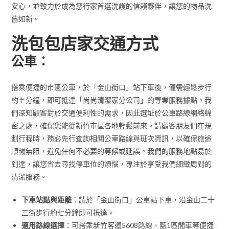
安心，並致力於成為您行家首選洗護的信賴夥伴，讓您的物品洗
舊如新。
洗包包店家交通方式
公車：
搭乘便捷的市區公車，於「金山街口」站下車後，僅需輕鬆步行
約七分鐘，即可抵達「尚尚清潔家分公司」的專業服務據點。我
們深知顧客對於交通便利性的需求，因此選址於公車路線網絡綿
密之處，確保您能從新竹市區各地輕鬆前來。請顧客朋友們在規
劃行程時，務必先行查詢相關公車路線與班次資訊，以確保旅途
順暢無阻，避免任何不必要的等候或延誤。我們的服務地點易於
到達，讓您省去尋找停車位的煩惱，專注於享受我們細緻周到的
清潔服務。
下車站點與距離
：請於「金山街口」公車站下車，沿金山二十
三街步行約七分鐘即可抵達。
適用路線選擇
：可搭乘新竹客運5608路線、藍1區間車等便捷