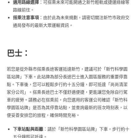
適用路線選擇
：可搭乘未來可能開通之新竹輕軌或捷運綠線等
路線前往。
搭乘注意事項
：由於此為未來規劃，請密切關注新竹市政府交
通局發布的最新大眾運輸資訊。
巴士：
若您是從外縣市搭乘長途客運抵達新竹，建議可於「新竹科學園
區站牌」下車。此站牌為部分長途巴士進入園區服務的重要停靠
點。下車後，您可以輕鬆步行約十五分鐘，即可抵達「尚尚清潔
家分公司」。搭乘長途巴士不僅舒適便捷，更能讓您免除自行駕
車的疲勞。請務必在搭乘前，向您選用的客運公司確認「新竹科
學園區站牌」是否為其停靠站點，並查詢最新的班次時刻表，以
便妥善安排您的旅程，確保時間充裕。
下車站點與距離
：請於「新竹科學園區站牌」下車，步行約十
五分鐘即可抵達。