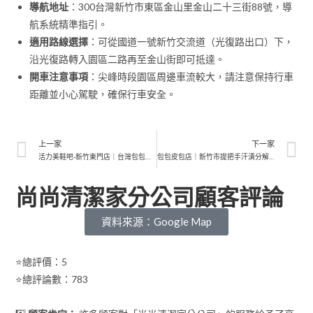
導航地址
：300台灣新竹市東區金山里金山二十三街88號，導
航系統精準指引。
適用路線選擇
：可從國道一號新竹交流道（光復路出口）下，
沿光復路轉入園區二路再至金山街即可抵達。
開車注意事項
：尖峰時段園區周邊車流較大，請注意保持行車
距離並小心駕駛，確保行車安全。
上一家
下一家
活力美鞋吧-新竹東門店｜台灣包包內襯除塵去污｜職人級手洗工藝深層淨化
包包皮包店｜新竹市提把手汗漬分解｜高奢包精緻手工洗護
尚尚清潔家分公司顧客評論
資料來源：Google Map
⭐總評價：5
⭐總評論數：783