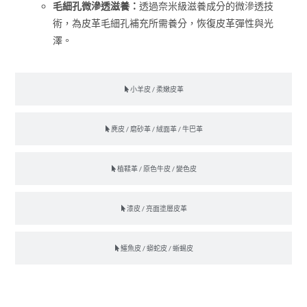
毛細孔微滲透滋養：
透過奈米級滋養成分的微滲透技
術，為皮革毛細孔補充所需養分，恢復皮革彈性與光
澤。
小羊皮 / 柔嫩皮革
麂皮 / 磨砂革 / 絨面革 / 牛巴革
植鞣革 / 原色牛皮 / 變色皮
漆皮 / 亮面塗層皮革
鱷魚皮 / 蟒蛇皮 / 蜥蜴皮