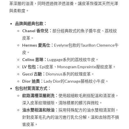
革深層的油漬，同時透過微滲透滋養，讓皮革恢復其天然光澤
與柔軟度。
品牌與經典包款：
Chanel 香奈兒：
部分經典款式的魚子醬牛皮、荔枝紋
皮革。
Hermes 愛馬仕：
Evelyne包款的Taurillon Clemence牛
皮。
Celine 思琳：
Luggage系列的荔枝紋牛皮。
LV 包包：
Epi皮革、Monogram Empreinte壓紋皮革。
Gucci 古馳：
Dionysus系列的紋理皮革。
Dior 迪奧：
Lady Dior的Cannage藤格紋小牛皮。
包包材質清潔方式：
紋路溝槽深層刷洗：
使用超細軟毛刷搭配溫和清潔液，
深入皮革紋理縫隙，清除積累的髒污與微粒。
油水雙相溫和除油：
採用特殊配方的油水雙相清潔劑，
針對皮革毛孔內的油污進行乳化分解，溫和去除而不損
害皮革。