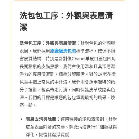
洗包包工序：外觀與表層清
潔
洗包包工序：外觀與表層清潔：
針對包包的外觀與
表層，我們採用
原廠級洗包包
標準流程，確保不損
害皮質結構。特別是針對像Chanel羊皮口蓋包四角
長期積累的皮脂黑垢，我們會使用溫和且具深層潔
淨力的專用清潔劑，精準分解髒污。對於LV老花變
色革手把上常見的手汗漬，我們則會運用獨特的微
分子技術，輕柔帶走污漬，同時保護皮革紋路與色
澤。我們的目標是讓您的包包重現最初的風采，煥
然一新。
表層去污與除塵：
運用特製的溫和清潔劑，針對
皮革表面附著的灰塵、輕微污漬進行仔細擦拭與
淨化，恢復其潔淨質感。