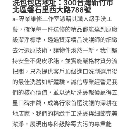
洗包包店地址：300台灣新竹市
北區磐石里西大路788號
a+專業維修工作室憑藉其職人級手洗工
藝，確保每一件送修的精品都能達到原廠
級潔淨標準，透過資深精品洗護師的細緻
去污還原技術，讓物件煥然一新。我們堅
持安全不傷皮承諾，並實施嚴格材質分流
把關，只為提供客戶頂級進口洗劑選用後
的最佳洗舊如新體驗。誠信專業經營是我
們的核心價值，並以透明洗護報價贏得五
星口碑推薦，成為行家首選洗護的深耕在
地店家。我們的精緻手工洗護與細節完美
潔淨，展現出專科級除霉去污的專業能