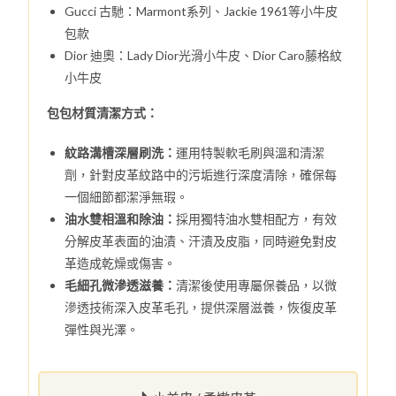
Gucci 古馳：Marmont系列、Jackie 1961等小牛皮
包款
Dior 迪奧：Lady Dior光滑小牛皮、Dior Caro藤格紋
小牛皮
包包材質清潔方式：
紋路溝槽深層刷洗：
運用特製軟毛刷與溫和清潔
劑，針對皮革紋路中的污垢進行深度清除，確保每
一個細節都潔淨無瑕。
油水雙相溫和除油：
採用獨特油水雙相配方，有效
分解皮革表面的油漬、汗漬及皮脂，同時避免對皮
革造成乾燥或傷害。
毛細孔微滲透滋養：
清潔後使用專屬保養品，以微
滲透技術深入皮革毛孔，提供深層滋養，恢復皮革
彈性與光澤。