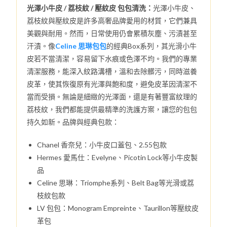
光澤小牛皮 / 荔枝紋 / 壓紋皮 包包清洗：
光澤小牛皮、
荔枝紋與壓紋皮是許多高奢品牌愛用的材質，它們兼具
美觀與耐用。然而，日常使用仍會累積灰塵、污漬甚至
汗漬。像
Celine 思琳包包
的經典Box系列，其光滑小牛
皮若不當清潔，容易留下水痕或色澤不均。我們的專業
清潔服務，能深入紋路溝槽，溫和去除髒污，同時滋養
皮革，使其恢復原有光澤與飽和度，避免皮革因清潔不
當而受損。無論是細緻的光澤面，還是有著豐富紋理的
荔枝紋，我們都能提供最精準的洗護方案，讓您的包包
持久如新。品牌與經典包款：
Chanel 香奈兒：小牛皮口蓋包、2.55包款
Hermes 愛馬仕：Evelyne、Picotin Lock等小牛皮製
品
Celine 思琳：Triomphe系列、Belt Bag等光滑或荔
枝紋包款
LV 包包：Monogram Empreinte、Taurillon等壓紋皮
革包