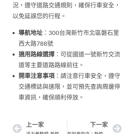
況，遵守道路交通規則，確保行車安全，
以免延誤您的行程。
導航地址
：300台灣新竹市北區磐石里
西大路788號
適用路線選擇
：可從國道一號新竹交流
道等主要道路路線前往。
開車注意事項
：請注意行車安全，遵守
交通標誌與速限，並可預先查詢周邊停
車資訊，確保順利停放。
上一家
下一家
活力美鞋吧-新竹東門店｜台灣包包內襯除塵去污｜職人級手洗工藝深層淨化
包包皮包店｜新竹市提把手汗漬分解｜高奢包精緻手工洗護