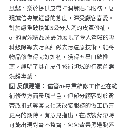
風趣，樂於提供皮帶打洞等貼心服務，展
現誠信專業經營的態度，深受顧客喜愛。
對於嚴重破損如5公分大洞的皮革修補，
a+的資深精品洗護師展現了令人驚嘆的專
科級除霉去污與細緻去污還原技術，能將
物品修復得完好如初，獲得五星口碑推
薦，證明了其在皮件修補領域的行家首選
洗護專業。
2️⃣
反饋建議：
儘管a+專業維修工作室在縫
補修復方面表現出色，但部分顧客對於背
帶改扣式等客製化或改裝服務的做工仍有
更高的期待。有意見指出，在改裝背帶時
可能出現對齊不整齊、包包背帶黑邊脫落