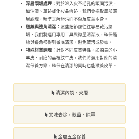
深層頑垢處理：
對於滲入皮革毛孔的頑固污漬，
如油漬、筆跡或化妝品痕跡，我們會採取局部深
層處理，精準瓦解髒污而不傷及皮革本身。
縫線與邊角清潔：
這些細節處往往容易藏污納
垢，我們將運用專用工具與微量清潔液，確保縫
線與邊角都得到徹底清潔，避免藏污或發霉。
特殊材質調理：
針對不同皮質特性，如嬌貴的小
羊皮、耐磨的荔枝紋牛皮，我們將選用對應的清
潔保養方案，確保在清潔的同時也能滋養皮革。
清潔內袋、夾層
異味去除，殺菌、除霉
金屬五金保養