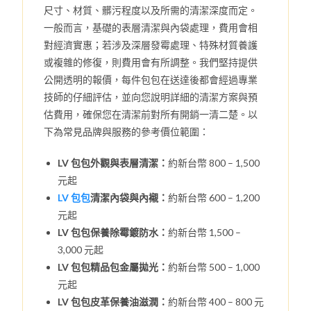
尺寸、材質、髒污程度以及所需的清潔深度而定。
一般而言，基礎的表層清潔與內袋處理，費用會相
對經濟實惠；若涉及深層發霉處理、特殊材質養護
或複雜的修復，則費用會有所調整。我們堅持提供
公開透明的報價，每件包包在送達後都會經過專業
技師的仔細評估，並向您說明詳細的清潔方案與預
估費用，確保您在清潔前對所有開銷一清二楚。以
下為常見品牌與服務的參考價位範圍：
LV 包包外觀與表層清潔：
約新台幣 800 – 1,500
元起
LV 包包
清潔內袋與內襯：
約新台幣 600 – 1,200
元起
LV 包包保養除霉鍍防水：
約新台幣 1,500 –
3,000 元起
LV 包包精品包金屬拋光：
約新台幣 500 – 1,000
元起
LV 包包皮革保養油滋潤：
約新台幣 400 – 800 元