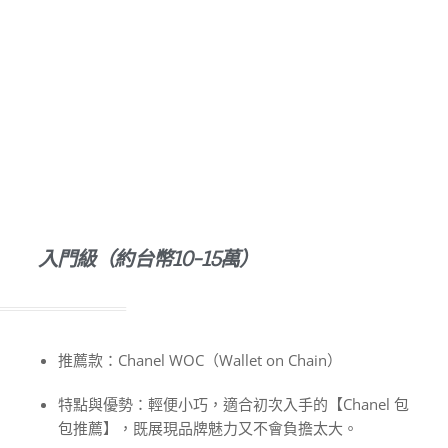
Chanel 包包的價格跨度大，從入門級到收藏級款式應有盡
有。合理評估預算，選擇性價比高且持續保值的款式，是購
買時不可忽略的重點。此段依預算層級整理推薦款，協助你
找到最符合期待的 Chanel 包包。
入門級（約台幣10-15萬）
推薦款：Chanel WOC（Wallet on Chain）
特點與優勢：輕便小巧，適合初次入手的【Chanel 包
包推薦】，既展現品牌魅力又不會負擔太大。