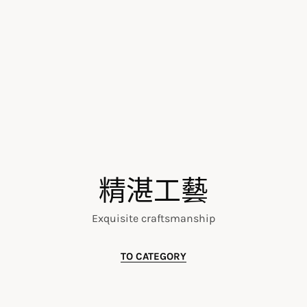
精湛工藝
Exquisite craftsmanship
TO CATEGORY