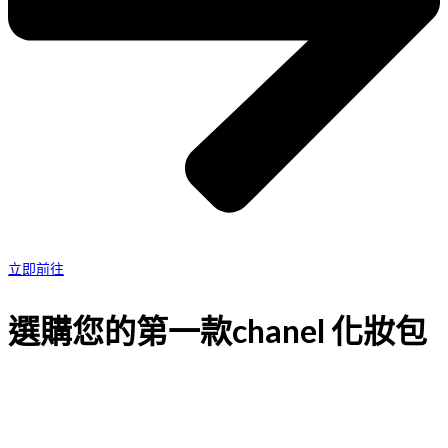
立即前往
選購您的第一款chanel 化妝包
不同的包款能襯托出不同的氣質。最後，考慮您的使用需求。您需要
一款適合日常通勤的大容量包款，還是一款適合特殊場合的小巧晚宴
包？包款的實用性、尺寸和重量都應納入考量。