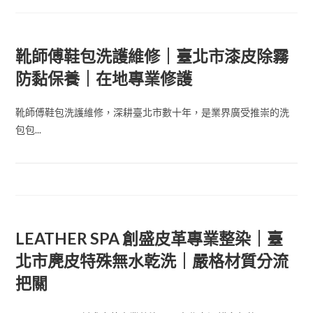
靴師傅鞋包洗護維修｜臺北市漆皮除霧
防黏保養｜在地專業修護
靴師傅鞋包洗護維修，深耕臺北市數十年，是業界廣受推崇的洗
包包...
LEATHER SPA 創盛皮革專業整染｜臺
北市麂皮特殊無水乾洗｜嚴格材質分流
把關