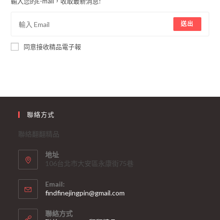
輸入您的E-mail，收取最新消息!
送出
同意接收精品電子報
聯絡方式
聯絡翻翻精品
地址
106台北市大安區永康街75巷
Email:
findfinejingpin@gmail.com
聯絡方式