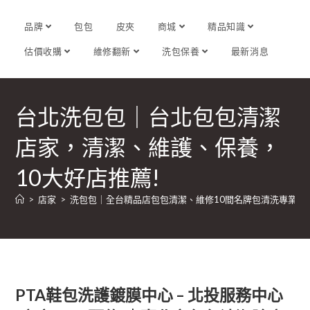
品牌
包包
皮夾
商城
精品知識
估價收購
維修翻新
洗包保養
最新消息
台北洗包包｜台北包包清潔
店家，清潔、維護、保養，
10大好店推薦!
>
店家
>
洗包包｜全台精品店包包清潔、維修10間名牌包清洗專業店
PTA鞋包洗護鍍膜中心 – 北投服務中心