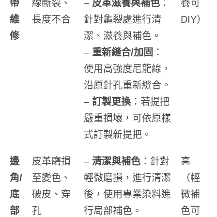
帶
線斷裂、
–
皮革滋養與補色
：
養可
維
長度不合
針對龜裂處進行清
DIY）
修
潔、滋養與補色。
–
重新縫合/加固
：
使用高強度尼龍線，
沿原針孔重新縫合。
–
訂製更換
：若提把
嚴重損壞，可依原樣
式訂製新提把。
邊
皮革磨損
–
清潔與補色
：針對
高
角/
至變色、
輕微磨損，進行清潔
（輕
底
破皮、穿
後，使用專業染料進
微補
部
孔
行局部補色。
色可