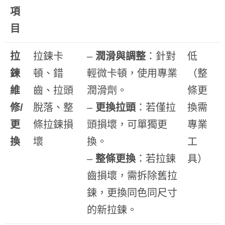
項
目
拉
拉鍊卡
–
潤滑與調整
：針對
低
鍊
頓、錯
輕微卡頓，使用專業
（整
維
齒、拉頭
潤滑劑。
條更
修/
脫落、整
–
更換拉頭
：若僅拉
換需
更
條拉鍊損
頭損壞，可單獨更
專業
換
壞
換。
工
–
整條更換
：若拉鍊
具）
齒損壞，需拆除舊拉
鍊，更換同色同尺寸
的新拉鍊。