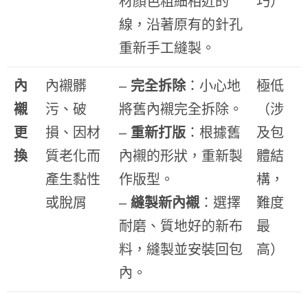
材顏色粗細相近的
巧）
線，沿著原有的針孔
重新手工縫製。
內
內襯髒
–
完全拆除
：小心地
極低
襯
污、破
將舊內襯完全拆除。
（涉
更
損、因材
–
重新打版
：根據舊
及包
換
質老化而
內襯的形狀，重新製
體結
產生黏性
作版型。
構，
或脫屑
–
縫製新內襯
：選擇
難度
耐磨、質地好的新布
最
料，縫製並安裝回包
高）
內。