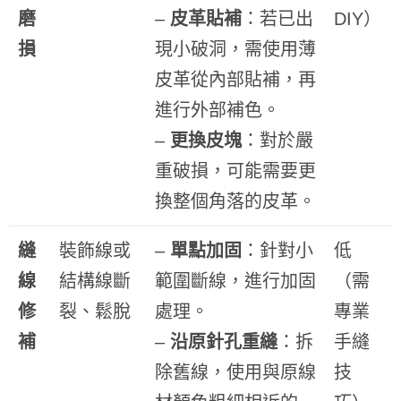
磨
–
皮革貼補
：若已出
DIY）
損
現小破洞，需使用薄
皮革從內部貼補，再
進行外部補色。
–
更換皮塊
：對於嚴
重破損，可能需要更
換整個角落的皮革。
縫
裝飾線或
–
單點加固
：針對小
低
線
結構線斷
範圍斷線，進行加固
（需
修
裂、鬆脫
處理。
專業
補
–
沿原針孔重縫
：拆
手縫
除舊線，使用與原線
技