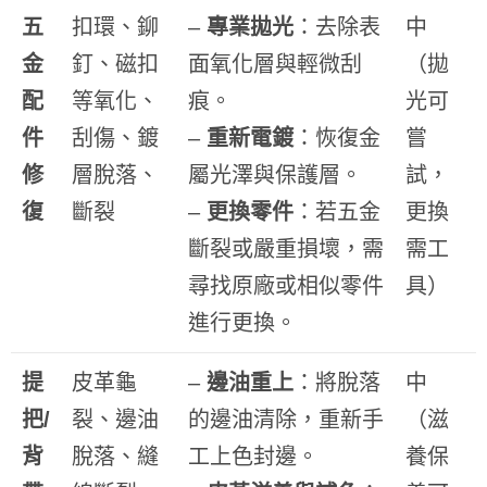
五
扣環、鉚
–
專業拋光
：去除表
中
金
釘、磁扣
面氧化層與輕微刮
（拋
配
等氧化、
痕。
光可
件
刮傷、鍍
–
重新電鍍
：恢復金
嘗
修
層脫落、
屬光澤與保護層。
試，
復
斷裂
–
更換零件
：若五金
更換
斷裂或嚴重損壞，需
需工
尋找原廠或相似零件
具）
進行更換。
提
皮革龜
–
邊油重上
：將脫落
中
把/
裂、邊油
的邊油清除，重新手
（滋
背
脫落、縫
工上色封邊。
養保