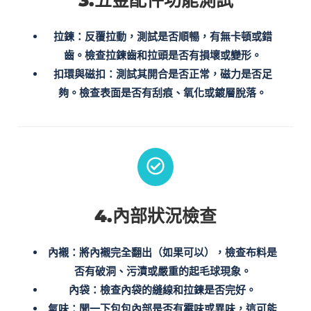
3.五金配件功能測試
拉鍊
：反覆拉動，測試是否順暢，有無卡頓或錯
齒。檢查拉鍊齒和拉頭是否有損壞或變形。
扣環與磁扣
：測試其開合是否正常，磁力是否足
夠。檢查表面是否有刮痕、氧化或鍍層脫落。
4.內部狀況檢查
內襯
：將內襯完全翻出（如果可以），檢查布料是
否有破洞、污漬或嚴重的起毛球現象。
內袋
：檢查內袋的縫線和拉鍊是否完好。
氣味
：聞一下包包內部是否有霉味或異味，這可能