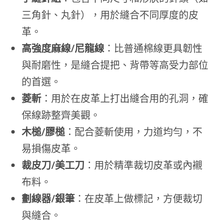
三角針、丸針），用於縫合不同厚度的皮
革。
高強度麻線/尼龍線
：比普通棉線更具韌性
與耐磨性，是縫合提把、背帶等高受力部位
的首選。
菱斬
：用於在皮革上打出縫合用的孔洞，確
保線跡整齊美觀。
木槌/膠槌
：配合菱斬使用，力道均勻，不
易損傷皮革。
裁皮刀/美工刀
：用於精準裁切皮革或內襯
布料。
劃線器/銀筆
：在皮革上做標記，方便裁切
與縫合。