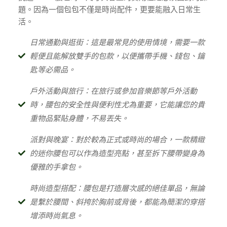
題。因為一個包包不僅是時尚配件，更要能融入日常生
活。
日常通勤與逛街：這是最常見的使用情境，需要一款
輕便且能解放雙手的包款，以便攜帶手機、錢包、鑰
匙等必需品。
戶外活動與旅行：在旅行或參加音樂節等戶外活動
時，腰包的安全性與便利性尤為重要，它能讓您的貴
重物品緊貼身體，不易丟失。
派對與晚宴：對於較為正式或時尚的場合，一款精緻
的迷你腰包可以作為造型亮點，甚至拆下腰帶變身為
優雅的手拿包。
時尚造型搭配：腰包是打造層次感的絕佳單品，無論
是繫於腰間、斜挎於胸前或背後，都能為簡潔的穿搭
增添時尚氣息。