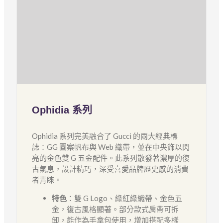
Ophidia 系列
Ophidia 系列完美融合了 Gucci 的兩大經典標
誌：GG 圖案帆布與 Web 織帶，並在中央飾以閃
亮的金色雙 G 五金配件。此系列散發著濃厚的復
古氣息，設計精巧，深受喜愛品牌歷史感的消費
者青睞。
特色
：雙 G Logo、綠紅綠織帶、金色五
金，復古風格顯著。部分款式肩帶可拆
卸，能作為手拿包使用，增加搭配多樣