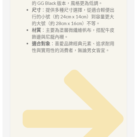
的 GG Black 版本，風格更為低調。
尺寸
：提供多種尺寸選擇，從適合輕便出
行的小號（約 24cm x 14cm）到容量更大
的大號（約 28cm x 16cm）不等。
材質
：主要為塗層微纖維帆布，搭配牛皮
飾邊與尼龍內襯。
適合對象
：喜愛品牌經典元素、追求耐用
性與實用性的消費者，無論男女皆宜。