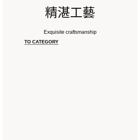
精湛工藝
Exquisite craftsmanship
TO CATEGORY