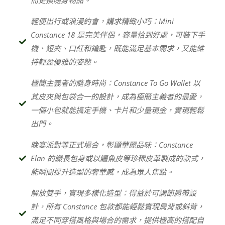
輕便出行或浪漫約會，講求精緻小巧：Mini
Constance 18 是完美伴侶，容量恰到好處，可裝下手
機、短夾、口紅和鑰匙，既能滿足基本需求，又能維
持輕盈優雅的姿態。
極簡主義者的隨身時尚：Constance To Go Wallet 以
其皮夾與包袋合一的設計，成為極簡主義者的最愛，
一個小包就能搞定手機、卡片和少量現金，實現輕鬆
出門。
晚宴派對等正式場合，彰顯華麗品味：Constance
Elan 的纖長包身或以鱷魚皮等珍稀皮革製成的款式，
能瞬間提升造型的奢華感，成為眾人焦點。
解放雙手，實現多樣化造型：得益於可調節肩帶設
計，所有 Constance 包款都能輕鬆實現肩背或斜背，
滿足不同穿搭風格與場合的需求，提供極高的搭配自