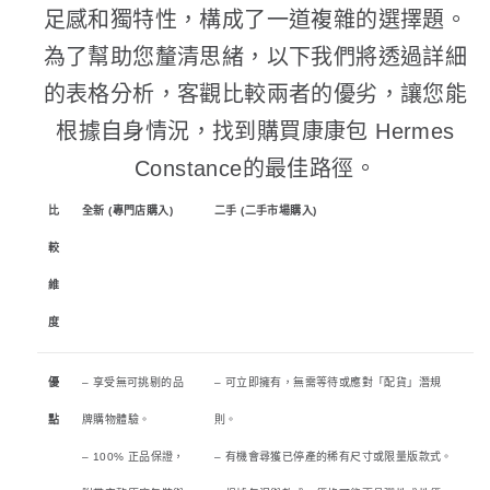
足感和獨特性，構成了一道複雜的選擇題。
為了幫助您釐清思緒，以下我們將透過詳細
的表格分析，客觀比較兩者的優劣，讓您能
根據自身情況，找到購買康康包 Hermes
Constance的最佳路徑。
比
全新 (專門店購入)
二手 (二手市場購入)
較
維
度
優
– 享受無可挑剔的品
– 可立即擁有，無需等待或應對「配貨」潛規
點
牌購物體驗。
則。
– 100% 正品保證，
– 有機會尋獲已停產的稀有尺寸或限量版款式。