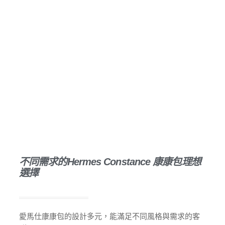
選購您的第一款Hermes
Constance 康康包
不同的包款能襯托出不同的氣質。最後，考慮您的使用需
求。您需要一款適合日常通勤的大容量包款，還是一款適合
特殊場合的小巧晚宴包？包款的實用性、尺寸和重量都應納
入考量。
不同需求的Hermes Constance 康康包理想
選擇
愛馬仕康康包的設計多元，能滿足不同風格與需求的客