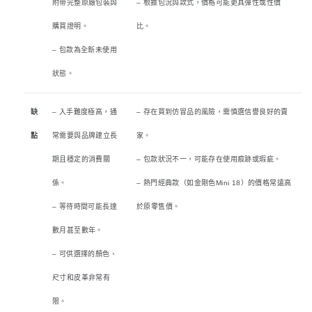
附帶完整原廠包裝與
– 根據包況與款式，價格可能更具彈性或性價
購買證明。
比。
– 包款為全新未使用
狀態。
缺
– 入手難度極高，通
– 存在買到仿冒品的風險，需慎選信譽良好的賣
點
常需要與品牌建立長
家。
期且穩定的消費關
– 包款狀況不一，可能存在使用痕跡或瑕疵。
係。
– 熱門經典款（如金剛色Mini 18）的價格常遠高
– 等待時間可能長達
於原零售價。
數月甚至數年。
– 可供選擇的顏色、
尺寸和皮革非常有
限。