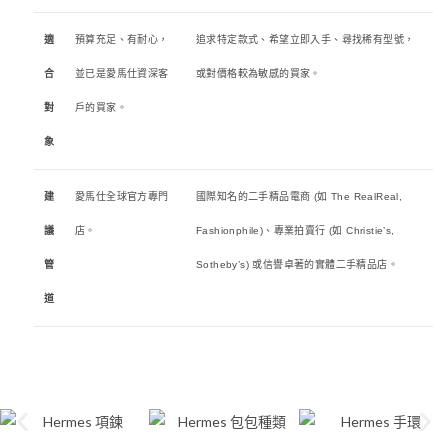
適
預算充足、有耐心，
追求特定款式、希望立即入手、尋找稀有型號，
合
並已是愛馬仕資深客
或對價格較為敏感的買家。
對
戶的買家。
象
建
愛馬仕全球官方專門
國際知名的二手精品電商 (如 The RealReal,
議
店。
Fashionphile)、專業拍賣行 (如 Christie’s,
管
Sotheby’s) 或信譽卓著的實體二手精品店。
道