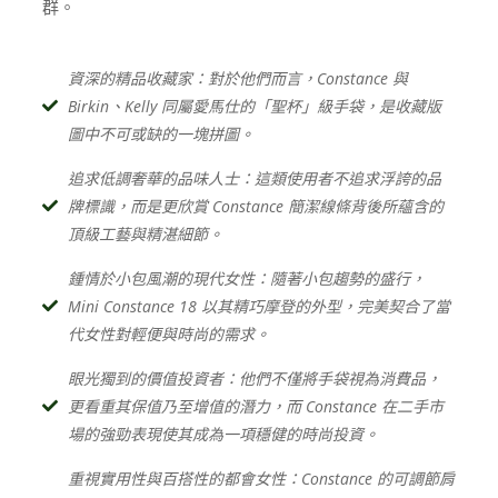
群。
資深的精品收藏家：對於他們而言，Constance 與
Birkin、Kelly 同屬愛馬仕的「聖杯」級手袋，是收藏版
圖中不可或缺的一塊拼圖。
追求低調奢華的品味人士：這類使用者不追求浮誇的品
牌標識，而是更欣賞 Constance 簡潔線條背後所蘊含的
頂級工藝與精湛細節。
鍾情於小包風潮的現代女性：隨著小包趨勢的盛行，
Mini Constance 18 以其精巧摩登的外型，完美契合了當
代女性對輕便與時尚的需求。
眼光獨到的價值投資者：他們不僅將手袋視為消費品，
更看重其保值乃至增值的潛力，而 Constance 在二手市
場的強勁表現使其成為一項穩健的時尚投資。
重視實用性與百搭性的都會女性：Constance 的可調節肩