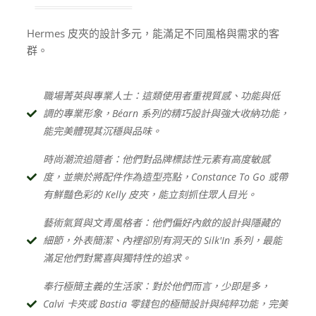
Hermes 皮夾的設計多元，能滿足不同風格與需求的客
群。
職場菁英與專業人士：這類使用者重視質感、功能與低
調的專業形象，Béarn 系列的精巧設計與強大收納功能，
能完美體現其沉穩與品味。
時尚潮流追隨者：他們對品牌標誌性元素有高度敏感
度，並樂於將配件作為造型亮點，Constance To Go 或帶
有鮮豔色彩的 Kelly 皮夾，能立刻抓住眾人目光。
藝術氣質與文青風格者：他們偏好內斂的設計與隱藏的
細節，外表簡潔、內裡卻別有洞天的 Silk'In 系列，最能
滿足他們對驚喜與獨特性的追求。
奉行極簡主義的生活家：對於他們而言，少即是多，
Calvi 卡夾或 Bastia 零錢包的極簡設計與純粹功能，完美