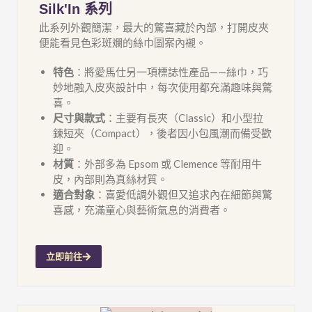
Silk'In 系列
此系列外觀簡潔，最大的驚喜藏於內部，打開皮夾
便能看見色彩斑斕的絲巾圖案內襯。
特色
：將愛馬仕另一項標誌性產品——絲巾，巧
妙地融入皮夾設計中，每次使用都充滿趣味與驚
喜。
尺寸與款式
：主要有長夾（Classic）和小型拉
鍊短夾（Compact），後者因小包風潮而備受歡
迎。
材質
：外部多為 Epsom 或 Clemence 等耐用牛
皮，內部則為真絲材質。
適合對象
：喜愛低調外觀但又追求內在細節與驚
喜感，充滿童心與藝術氣息的消費者。
立即前往