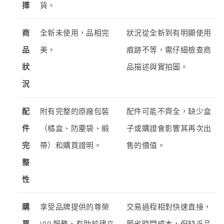
擇
貨。
商
全新未使用，品相完
狀況從全新到有明顯使用
品
美。
痕跡不等，需仔細檢查商
狀
品描述與實拍圖。
況
配
附有完整的原廠包裝
配件可能不齊全，缺少盒
件
（橘盒、防塵袋、緞
子或購證會影響其再次出
完
帶）和購買證明。
售的價值。
整
性
購
享受品牌提供的尊榮
交易過程相對快速直接，
買
VIP 服務，有助於建立
節省時間成本，但缺乏品