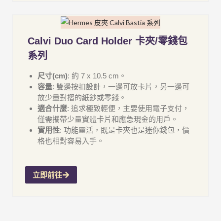
Calvi Duo Card Holder 卡夾/零錢包
系列
尺寸(cm)
: 約 7 x 10.5 cm。
容量
: 雙邊按扣設計，一邊可放卡片，另一邊可
放少量對摺的紙鈔或零錢。
適合什麼
: 追求極致輕便，主要使用電子支付，
僅需攜帶少量實體卡片和應急現金的用戶。
實用性
: 功能靈活，既是卡夾也是迷你錢包，價
格也相對容易入手。
立即前往