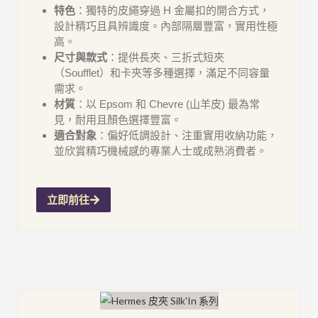
特色
：獨特的皮繩穿過 H 金屬扣的開合方式，
設計精巧且具辨識度。內部隔層豐富，實用性極
高。
尺寸與款式
：提供長夾、三折式短夾
（Soufflet）和卡夾等多種選擇，滿足不同容量
需求。
材質
：以 Epsom 和 Chevre (山羊皮) 最為常
見，耐用且顏色選擇豐富。
適合對象
：偏好低調設計、注重實用收納功能，
並欣賞精巧機械感的專業人士或成熟消費者。
立即前往