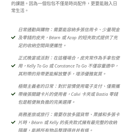
的課題。因為一個包包不僅是時尚配件，更要能融入日
常生活。
日常通勤與購物：需要能容納多張信用卡、少量現金
及零錢的皮夾，Béarn 或 Azap 的短夾款式提供了充
足的收納空間與便攜性。
正式晚宴或派對：在這種場合，皮夾常作為手拿包使
用，Kelly To Go 或 Constance To Go 不僅容量適中，
其附帶的背帶更能解放雙手，增添優雅氣質。
極簡主義者的日常：對於習慣使用電子支付、僅需攜
帶幾張關鍵卡片的使用者，Calvi 卡夾或 Bastia 零錢
包是輕便無負擔的完美選擇。
商務差旅或旅行：需要存放多國貨幣、票據和多張卡
片時，Béarn 或 Kelly 的長夾款式擁有最完整的收納
隔層，能將所有物品整理得井井有條。