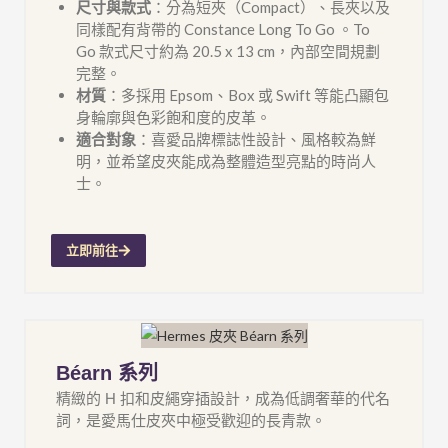
尺寸與款式
：分為短夾（Compact）、長夾以及
同樣配有背帶的 Constance Long To Go 。To
Go 款式尺寸約為 20.5 x 13 cm，內部空間規劃
完整。
材質
：多採用 Epsom、Box 或 Swift 等能凸顯包
身輪廓與色彩飽和度的皮革。
適合對象
：喜愛品牌標誌性設計、風格較為鮮
明，並希望皮夾能成為整體造型亮點的時尚人
士。
立即前往
Béarn 系列
精緻的 H 扣和皮繩穿插設計，成為低調奢華的代名
詞，是愛馬仕皮夾中極受歡迎的長青款。