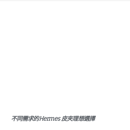
選購您的第一款Hermes 皮
夾
不同的包款能襯托出不同的氣質。最後，考慮您的使用需
求。您需要一款適合日常通勤的大容量包款，還是一款適合
特殊場合的小巧晚宴包？包款的實用性、尺寸和重量都應納
入考量。
不同需求的Hermes 皮夾理想選擇