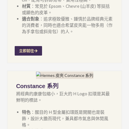
材質
：常見於 Epsom、Chevre (山羊皮) 等挺括
或顯色的皮革。
適合對象
：追求極致優雅、鍾情於品牌經典元素
的消費者，同時也適合希望皮夾能一物多用（作
為手拿包或斜背包）的人。
立即前往
Constance 系列
將經典的康康包縮小，巨大的 H Logo 扣環是其最
鮮明的標誌。
特色
：醒目的 H 型金屬扣環既是開關也是裝
飾，設計大膽而現代，兼具都市氣息與休閒風
格。