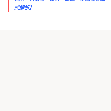
式解析
】