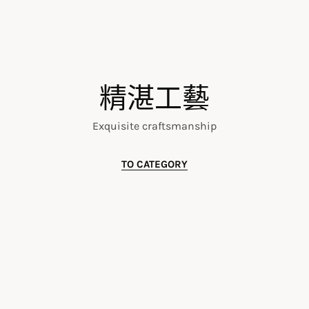
精湛工藝
Exquisite craftsmanship
TO CATEGORY