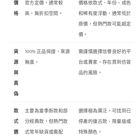
價
官方定價，通常較
價格依款式、年份、成色
格
高，無折扣空間。
和稀有度浮動，通常低於
原價，但熱門款可能超定
價。
貨
100% 正品保證，來源
需謹慎選擇信譽良好的平
源
無虞。
台或賣家，存在買到仿冒
與
品的風險。
真
偽
款
主要為當季新款和部
選擇極為廣泛，可找到已
式
分經典款，但熱門款
停產的復古款、限量版或
選
式常年缺貨或需配
特殊顏色。