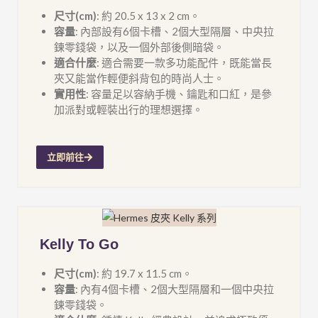
尺寸(cm)
: 約 20.5 x 13 x 2 cm。
容量
: 內部設有6個卡槽、2個大型隔層、中央拉
鍊零錢袋，以及一個外部後側暗袋。
適合什麼
: 適合需要一款多功能配件，既能當長
夾又能當作輕便斜背包的時尚人士。
實用性
: 容量足以容納手機、鑰匙和口紅，是參
加派對或輕裝出行的理想選擇。
立即前往
Kelly To Go
尺寸(cm)
: 約 19.7 x 11.5 cm。
容量
: 內有4個卡槽、2個大型隔層和一個中央拉
鍊零錢袋。