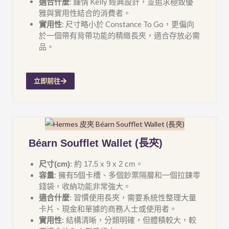
適合什麼
: 鍾情 Kelly 經典設計，並追求極致優
雅與實用性結合的消費者。
實用性
: 尺寸略小於 Constance To Go，更偏向
於一個帶有背帶功能的精緻長夾，適合存放必需
品。
立即前往
Béarn Soufflet Wallet (長夾)
尺寸(cm)
: 約 17.5 x 9 x 2 cm。
容量
: 擁有5個卡槽、多個鈔票隔層和一個拉鍊零
錢袋，收納功能非常強大。
適合什麼
: 習慣使用長夾，需要系統性整理大量
卡片、現金和單據的商務人士或使用者。
實用性
: 結構清晰，分類明確，但體積較大，較