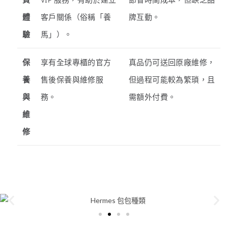
體
客戶關係（俗稱「養
牌互動。
驗
馬」）。
保
享有全球專櫃的官方
真品仍可送回原廠維修，
養
售後保養與維修服
但過程可能較為繁瑣，且
與
務。
需額外付費。
維
修