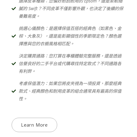
選擇皮革種類：您偏好耐刮耐用的 Epsom，還是柔軟細
膩的 Swift？不同皮革不僅影響外觀，也決定了後續的保
養難易度。
挑選心儀顏色：是選擇保值百搭的經典色（如黑色、金
棕、大象灰），還是能彰顯個性的季節限定色？顏色選
擇應與您的衣櫥風格相匹配。
決定購買通路：您打算在專櫃體驗完整服務，還是透過
信譽良好的二手平台或代購尋找特定款式？不同通路各
有利弊。
考慮保值潛力：如果您將皮夾視為一項投資，那麼經典
款式、經典顏色和耐用皮革的組合通常具有最高的保值
性。
Learn More