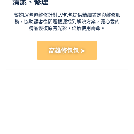
清潔、修理
高雄LV包包維修針對LV包包提供精細鑑定與維修服
務，協助顧客從問題根源找到解決方案，讓心愛的
精品恢復原有光彩，延續使用壽命。
高雄修包包 ➤
自己修LV包包
對於一些輕微損傷，包主或許會考慮嘗試自行修復以節省成
本，但自行修復範圍與效果需謹慎評估。