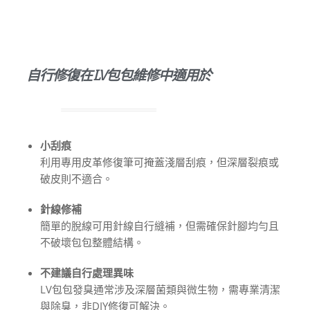
自行修復在LV包包維修中適用於
小刮痕
利用專用皮革修復筆可掩蓋淺層刮痕，但深層裂痕或
破皮則不適合。
針線修補
簡單的脫線可用針線自行縫補，但需確保針腳均勻且
不破壞包包整體結構。
不建議自行處理異味
LV包包發臭通常涉及深層菌類與微生物，需專業清潔
與除臭，非DIY修復可解決。