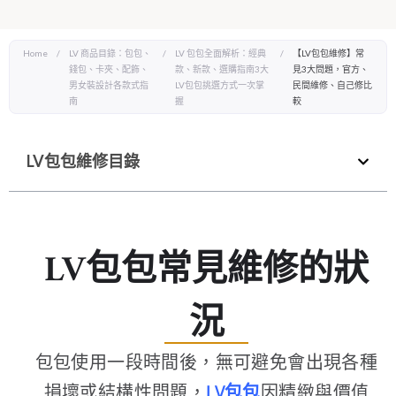
Home
/
LV 商品目錄：包包、
/
LV 包包全面解析：經典
/
【LV包包維修】常
錢包、卡夾、配飾、
款、新款、選購指南3大
見3大問題，官方、
男女裝設計各款式指
LV包包挑選方式一次掌
民間維修、自己修比
南
握
較
LV包包維修目錄
LV包包常見維修的狀
況
包包使用一段時間後，無可避免會出現各種
損壞或結構性問題，
LV包包
因精緻與價值