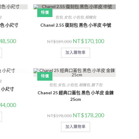
特價
包
包包
,
女包
,
小包包
,
相機包
 黑色 小尺寸
Chanel 2.55 復刻包 黑色 小羊皮 中號
48,500
NT$
170,100
NT$
189,000
加入購物車
特價
包
包包
,
女包
,
小包包
,
相機包
,
腋下包
白色 小尺寸
Chanel 25 經典口蓋包 黑色 小羊皮 金鍊
25cm
44,000
NT$
178,200
NT$
198,000
加入購物車