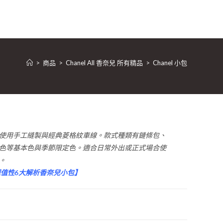
>
商品
>
Chanel All 香奈兒 所有精品
>
Chanel 小包
作上使用手工縫製與經典菱格紋車線。款式種類有鏈條包、
色等基本色與季節限定色。適合日常外出或正式場合使
。
、保值性6大解析香奈兒小包
】