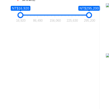
NT$16,920
NT$295,200
16,920
86,490
156,060
225,630
295,200