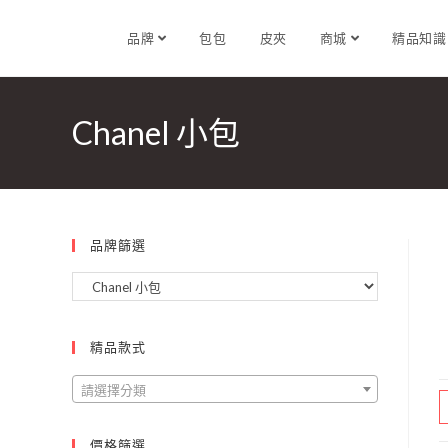
品牌
包包
皮夾
商城
精品知
Chanel 小包
品牌篩選
精品款式
請選擇分類
價格篩選