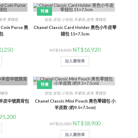
特價
皮夾
,
零錢包
包包
,
女包
,
小包包
,
手拿包
,
皮夾
,
零錢包
 Coin Purse 黑
Chanel Classic Card Holder 黑色小牛皮零
包
錢包 11×7.5cm
0,250
NT$
16,920
NT$
18,800
加入購物車
特價
相機包
包包
,
女包
,
小包包
,
手拿包
,
皮夾
,
零錢包
 黑色小羊皮中號肩背包
Chanel Classic Mini Pouch 黑色零錢包 小
羊皮款 (約9.5×7.5cm)
95,200
NT$
18,900
NT$
21,000
加入購物車