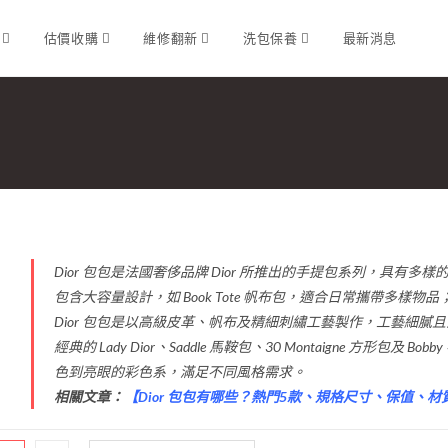
識
估價收購
維修翻新
洗包保養
最新消息
Dior 包包是法國奢侈品牌 Dior 所推出的手提包系列，具
包含大容量設計，如 Book Tote 帆布包，適合日常攜帶多
Dior 包包是以高級皮革、帆布及精細刺繡工藝製作，工藝細
經典的 Lady Dior、Saddle 馬鞍包、30 Montaigne 方
色到亮眼的彩色系，滿足不同風格需求。
相關文章：
【
Dior 包包有哪些？熱門5款、規格尺寸、保值、