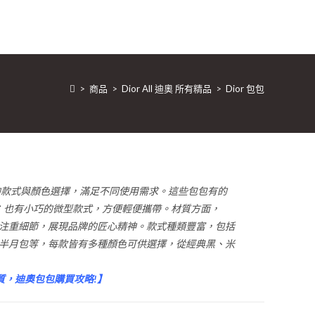
>
商品
>
Dior All 迪奧 所有精品
>
Dior 包包
有多樣的款式與顏色選擇，滿足不同使用需求。這些包包有的
樣物品；也有小巧的微型款式，方便輕便攜帶。材質方面，
膩且注重細節，展現品牌的匠心精神。款式種類豐富，包括
形包及 Bobby 半月包等，每款皆有多種顏色可供選擇，從經典黑、米
材質，迪奧包包購買攻略!
】