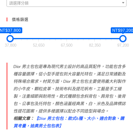
請選擇分類
價格篩選
NT$37,800
NT$97,20
37,800
52,650
67,500
82,350
97,200
Dior 男士包包是專為現代男士設計的高品質配件，功能包含多
種容量選擇，從小型手提包到大容量托特包，滿足日常通勤及
特殊場合需求。材質方面，Dior 男士包包主要使用義大利製作
的小牛皮、顆粒皮革、技術布料及提花帆布，工藝是手工縫
製，注重細節與耐用性。款式種類包含斜背包、肩背包、後背
包、公事包及托特包，顏色涵蓋經典黑、白、米色及品牌標誌
性提花圖案，提供多樣選擇以配合不同造型與場合。
相關文章：
【
Dior 男士包包：款式6種、大小、適合對象、購
買考量，迪奧男士包包表
】