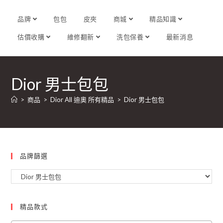
品牌
包包
皮夾
商城
精品知識
估價收購
維修翻新
洗包保養
最新消息
Dior 男士包包
>
商品
>
Dior All 迪奧 所有精品
>
Dior 男士包包
品牌篩選
精品款式