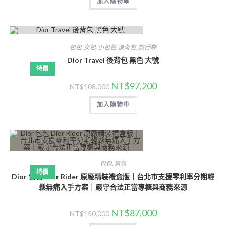
加入購物車
包包
,
女包
,
小包包
,
後背包
,
旅行袋
Dior Travel 後背包 黑色 大號
特價
NT$
97,200
NT$
108,000
加入購物車
包包
,
男包
特價
Dior 包包 Dior Rider 原廠精裝禮盒版｜台北市支援零利率分期輕
鬆無痛入手方案｜嚴守合法正當專櫃與商務來源
NT$
87,000
NT$
150,000