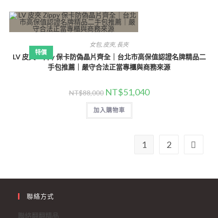
女包
,
皮夾
,
長夾
特價
LV 皮夾 Zippy 保卡防偽晶片齊全｜台北市高保值認證名牌精品二
手包推薦｜嚴守合法正當專櫃與商務來源
NT$
51,040
NT$
88,000
加入購物車
1
2
聯絡方式
聯絡翻翻精品