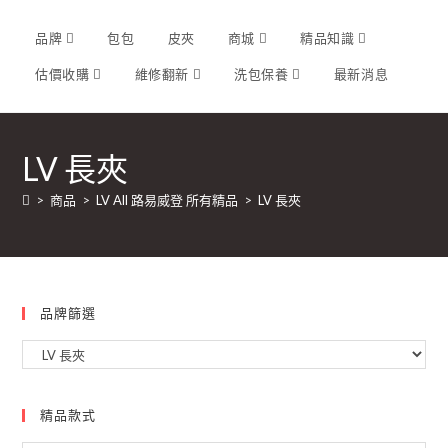
品牌
包包
皮夾
商城
精品知識
估價收購
維修翻新
洗包保養
最新消息
LV 長夾
>
商品
>
LV All 路易威登 所有精品
>
LV 長夾
品牌篩選
精品款式