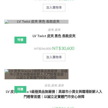
加入購物車
皮夾
,
長夾
LV Twist 皮夾 黑色 長款皮夾
特價
NT$
30,600
NT$
34,000
加入購物車
女包
,
皮夾
,
長夾
特價
LV 皮夾 Brazza S級極美品無磨損｜高雄市小資女與職場新鮮人入
門輕奢首選｜以誠立足實體門市安心保障