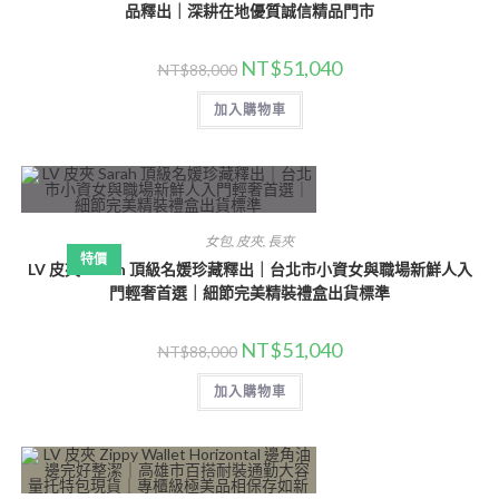
品釋出｜深耕在地優質誠信精品門市
NT$
51,040
NT$
88,000
加入購物車
女包
,
皮夾
,
長夾
特價
LV 皮夾 Sarah 頂級名媛珍藏釋出｜台北市小資女與職場新鮮人入
門輕奢首選｜細節完美精裝禮盒出貨標準
NT$
51,040
NT$
88,000
加入購物車