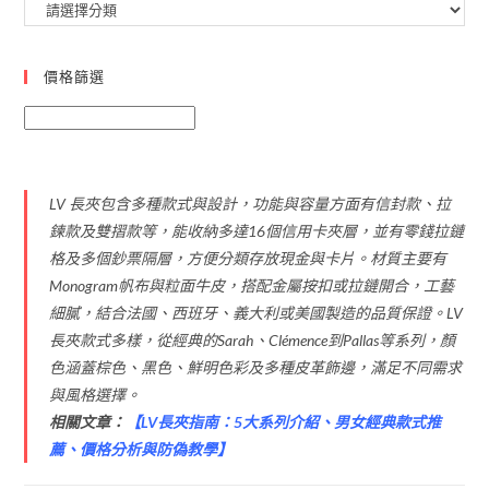
價格篩選
LV 長夾包含多種款式與設計，功能與容量方面有信封款、拉
鍊款及雙摺款等，能收納多達16個信用卡夾層，並有零錢拉鏈
格及多個鈔票隔層，方便分類存放現金與卡片。材質主要有
Monogram帆布與粒面牛皮，搭配金屬按扣或拉鏈開合，工藝
細膩，結合法國、西班牙、義大利或美國製造的品質保證。LV
長夾款式多樣，從經典的Sarah、Clémence到Pallas等系列，顏
色涵蓋棕色、黑色、鮮明色彩及多種皮革飾邊，滿足不同需求
與風格選擇。
相關文章：
【
LV長夾指南：5大系列介紹、男女經典款式推
薦、價格分析與防偽教學
】