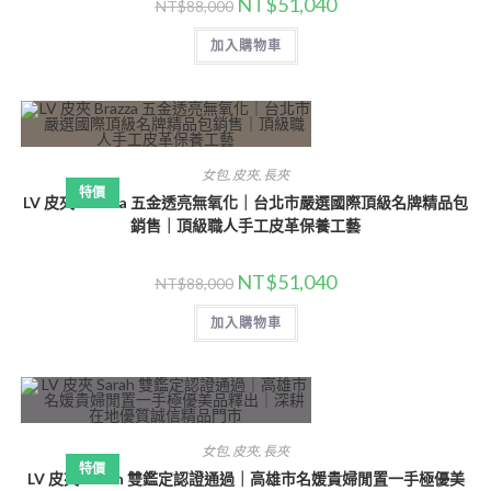
NT$
51,040
NT$
88,000
加入購物車
女包
,
皮夾
,
長夾
特價
LV 皮夾 Brazza 五金透亮無氧化｜台北市嚴選國際頂級名牌精品包
銷售｜頂級職人手工皮革保養工藝
NT$
51,040
NT$
88,000
加入購物車
女包
,
皮夾
,
長夾
特價
LV 皮夾 Sarah 雙鑑定認證通過｜高雄市名媛貴婦閒置一手極優美