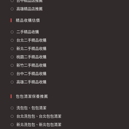
台中精品店推薦
高雄精品店推薦
精品收購估價
二手精品收購
台北二手精品收購
新北二手精品收購
桃園二手精品收購
新竹二手精品收購
台中二手精品收購
高雄二手精品收購
包包清潔保養推薦
洗包包、包包清潔
台北洗包包、台北包包清潔
新北洗包包、新北包包清潔