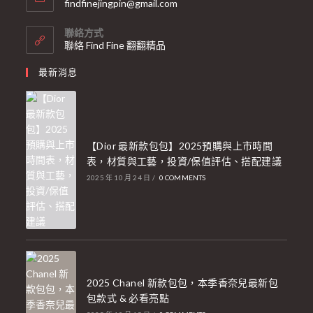
findfinejingpin@gmail.com
聯絡方式
聯絡 Find Fine 翻翻精品
最新消息
【Dior 最新款包包】2025預購與上市時間
表，材質與工藝，投資/保值評估、搭配建議
2025 年 10 月 24 日
/
0 COMMENTS
2025 Chanel 新款包包，本季香奈兒最新包
包款式 & 必看亮點