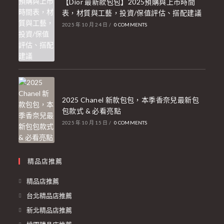
【Dior 最新款包包】2025預購與上市時間
表，材質與工藝，投資/保值評估、搭配建議
2025 年 10 月 24 日
/
0 COMMENTS
2025 Chanel 新款包包，本季香奈兒最新包
包款式 & 必看亮點
2025 年 10 月 15 日
/
0 COMMENTS
精品店推薦
精品店推薦
台北精品店推薦
新北精品店推薦