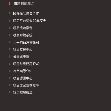
關於翻翻精品
國際精品協會合作
精品平台營運20年歷史
精品成功案例
精品評論系統
二手精品評價機制
精品支援中心
檢舉與申訴
精選常見問題 FAQ
專業團隊介紹
精品認證中心
精品店家審查標準
精品認證徽章