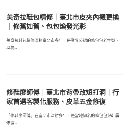
美奇拉鞋包精修｜臺北市皮夾內襯更換
｜修舊如舊、包包煥發光彩
美奇拉鞋包精修深耕臺北市多年，是業界公認的修包包老字號，
以精...
修鞋廖師傅｜臺北市背帶改短打洞｜行
家首選客製化服務、皮革五金修復
「修鞋廖師傅」在臺北市深耕多年，是當地知名的修包包與鞋履
修復...