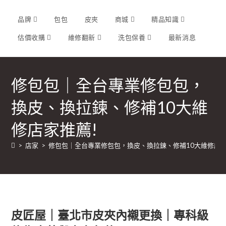
品牌
包包
皮夾
商城
精品知識
估價收購
維修翻新
洗包保養
最新消息
修包包｜全台專業修包包，
換皮、換拉鍊、修補10大維
修店家推薦!
>
店家
>
修包包｜全台專業修包包，換皮、換拉鍊、修補10大維修店家
皮匠屋｜臺北市皮夾內襯更換｜專科級