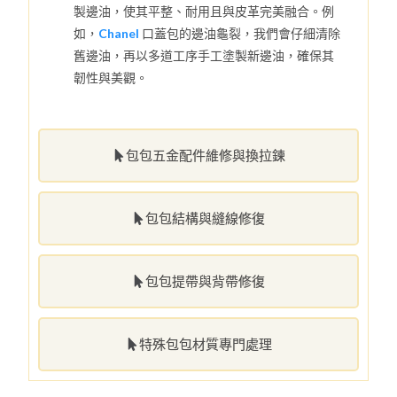
製邊油，使其平整、耐用且與皮革完美融合。例
如，
Chanel
口蓋包的邊油龜裂，我們會仔細清除
舊邊油，再以多道工序手工塗製新邊油，確保其
韌性與美觀。
包包五金配件維修與換拉鍊
包包結構與縫線修復
包包提帶與背帶修復
特殊包包材質專門處理