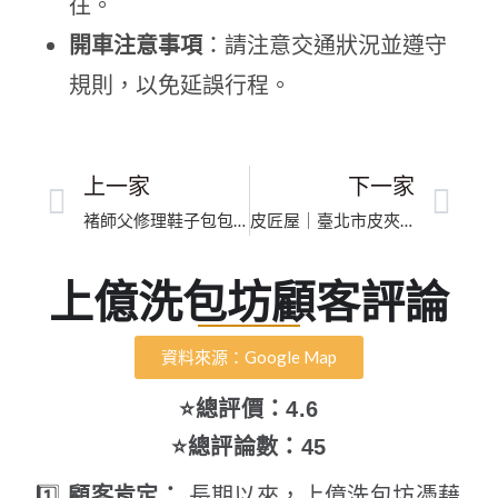
往。
開車注意事項
：請注意交通狀況並遵守
規則，以免延誤行程。
上一家
下一家
褚師父修理鞋子包包小店｜新北市專業修包｜匠心工藝煥新如初
皮匠屋｜臺北市皮夾內襯更換｜專科級修復皮革與高奢包款
上億洗包坊顧客評論
資料來源：Google Map
⭐總評價：4.6
⭐總評論數：45
1️⃣
顧客肯定：
長期以來，上億洗包坊憑藉