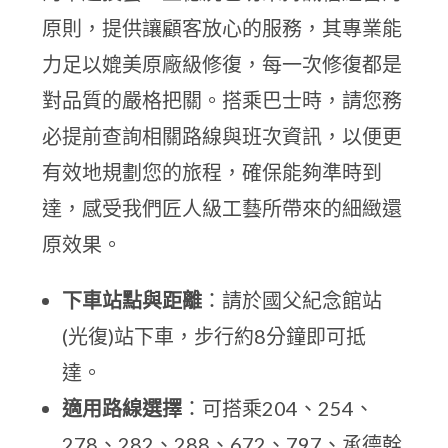
原則，提供讓顧客放心的服務，其專業能
力足以媲美原廠級修復，每一次修復都是
對品質的嚴格把關。搭乘巴士時，請您務
必提前查詢相關路線與班次資訊，以便更
有效地規劃您的旅程，確保能夠準時到
達，感受我們匠人級工藝所帶來的細緻還
原效果。
下車站點與距離
：請於國父紀念館站
(光復)站下車，步行約8分鐘即可抵
達。
適用路線選擇
：可搭乘204、254、
278、282、288、672、797、承德幹