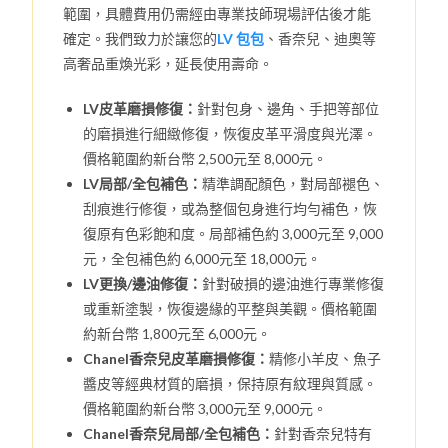
範圍，具體費用仍需經由專業技師現場評估後才能
確定。我們致力於讓您的
LV 包包
、香奈兒、迪奧等
高奢品重煥光彩，延長使用壽命。
LV皮革磨損修復：
針對包身、邊角、手把等部位
的磨損進行細緻修復，恢復皮革平滑度與光澤。
價格範圍約新台幣 2,500元至 8,000元。
LV局部/全包補色：
精準調配顏色，對局部褪色、
刮痕進行修復，或為整個包身進行均勻補色，恢
復原有色彩飽和度。局部補色約 3,000元至 9,000
元，全包補色約 6,000元至 18,000元。
LV更換/邊油修復：
針對破損的邊油進行專業修復
或重新塗製，恢復邊緣的平整與美觀。價格範圍
約新台幣 1,800元至 6,000元。
Chanel香奈兒皮革磨損修復：
精修小羊皮、魚子
醬皮等經典材質的磨損，保持原有紋理與質感。
價格範圍約新台幣 3,000元至 9,000元。
Chanel香奈兒局部/全包補色：
針對香奈兒特有