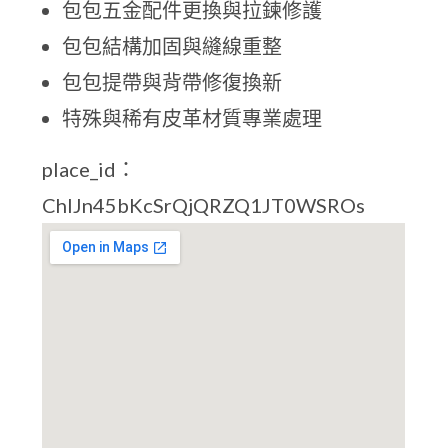
包包五金配件更換與拉鍊修護
包包結構加固與縫線重整
包包提帶與背帶修復換新
特殊與稀有皮革材質專業處理
place_id：
ChIJn45bKcSrQjQRZQ1JT0WSROs