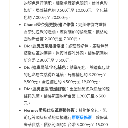
的顏色進行調配，細緻處理褪色問題，使其色彩
如新。局部補色約 3,500元至 10,000元，全包補
色約 7,000元至 20,000元。
Chanel香奈兒更換/邊油修復：
完美修復或重製
香奈兒包款的邊油，確保細節的精緻度。價格範
圍約新台幣 2,000元至 7,000元。
Dior迪奧皮革磨損修復：
處理戴妃包、馬鞍包等
精緻皮革的磨損，恢復其優雅外觀。價格範圍約
新台幣 2,800元至 8,500元。
Dior迪奧局部/全包補色：
精準配色，讓迪奧包款
的色彩層次感得以延續。局部補色約 3,200元至
9,500元，全包補色約 6,500元至 19,000元。
Dior迪奧更換/邊油修復：
重塑迪奧包款邊緣的線
條與光澤。價格範圍約新台幣 1,900元至 6,500
元。
Hermes愛馬仕皮革磨損修復：
針對柏金包、凱
莉包等頂級皮革的磨損進行
原廠級修復
，確保其
奢華質感。價格範圍約新台幣 5,000元至 15,000