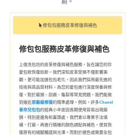
前。
修包包服務皮革修復與補色
修包包服務皮革修復與補色
上億洗包坊的皮革修復與補色服務，旨在讓您的珍
愛包款恢復如新。我們深知皮革受損不僅影響美
觀，更可能加速包包老化，因此我們採用最先進的
技術與高品質材料，為您的愛包進行深度保養與修
復。對於磨損、刮痕、龜裂等常見問題，我們能做
到幾近
原廠級修復
的精準處理。例如，許多
Chanel
香奈兒包包
的經典小羊皮因長期使用容易出現磨
損，特別是邊角和蓋頭處，我們會以專業手法填
補、打磨，再進行精確的顏色調配與補色，使其恢
復原有的細膩觸感與光澤。而對於褪色或需要全包