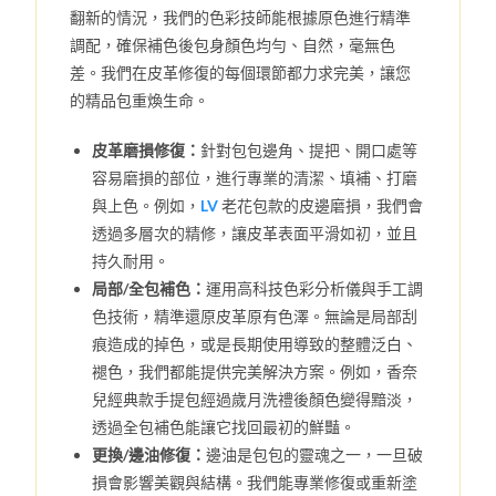
翻新的情況，我們的色彩技師能根據原色進行精準
調配，確保補色後包身顏色均勻、自然，毫無色
差。我們在皮革修復的每個環節都力求完美，讓您
的精品包重煥生命。
皮革磨損修復：
針對包包邊角、提把、開口處等
容易磨損的部位，進行專業的清潔、填補、打磨
與上色。例如，
LV
老花包款的皮邊磨損，我們會
透過多層次的精修，讓皮革表面平滑如初，並且
持久耐用。
局部/全包補色：
運用高科技色彩分析儀與手工調
色技術，精準還原皮革原有色澤。無論是局部刮
痕造成的掉色，或是長期使用導致的整體泛白、
褪色，我們都能提供完美解決方案。例如，香奈
兒經典款手提包經過歲月洗禮後顏色變得黯淡，
透過全包補色能讓它找回最初的鮮豔。
更換/邊油修復：
邊油是包包的靈魂之一，一旦破
損會影響美觀與結構。我們能專業修復或重新塗