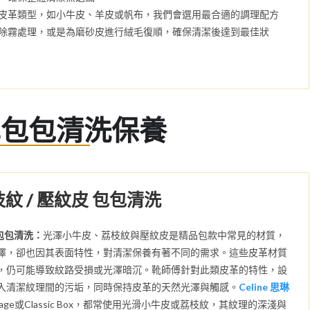
皮革類型，如小牛皮、羊皮或帆布，我們會選用最合適的調理配方
除霧處理，或是為磨砂皮進行絨毛復順，確保清潔後達到最佳狀
革包包清洗保養
枝紋 / 壓紋皮 包包清洗
 包包清洗：
光澤小牛皮、荔枝紋與壓紋皮是精品包款中常見的材質，
澤，卻也因其表面特性，對清潔保養有著不同的需求。這些皮革材質
，仍可能導致紋路受損或光澤暗沉。靴師傅針對此類皮革的特性，設
入清潔紋理間的污垢，同時保持皮革的天然光澤與觸感。
Celine 思琳
age或Classic Box，都常使用光滑小牛皮或荔枝紋，其紋理的深淺與