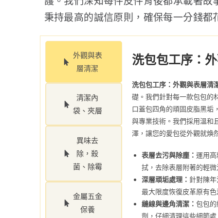
護。我們深知每件皮件背後都承載著故
秉持最高的誠信原則，確保每一分錢都
外觀與表
洗包包工序：外
層清潔
洗包包工序：外觀與表層清
礎。我們針對每一款包包的
清潔內
口蓋包四角的頑固皮脂黑垢
袋、夾層
與專業技術。我們採用溫和
澤，讓您的愛包從外觀就煥
異味去
除，殺
表層去污與除塵：
運用高
菌、除霉
拭，去除表層附著的輕微
深層頑垢處理：
針對陳年
最大限度恢復皮革原有色
金屬五金
縫線與邊角清潔：
包包的
保養
劑，仔細清理這些細節處