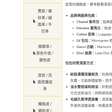
皮質的細緻度，都考驗著清潔
麂皮 / 磨
品牌與經典包款：
砂革 / 絨
Chanel 香奈兒：
經典
面革 / 牛
Hermes 愛馬仕：
柏金
巴革
Celine 思琳：
Lugga
LV 包包：
Monogra
植鞣革 /
Gucci 古馳：
Marmo
原色牛皮 /
Dior 迪奧：
Lady D
變色皮
包包材質清潔方式
：
紋路溝槽深層刷洗：
利用
漆皮 / 亮
灰塵、污垢與殘留物，而
面塗層皮
油水雙相溫和除油：
針對
革
方式去除油污，同時保持
毛細孔微滲透滋養：
清潔
鱷魚皮 /
外提供深層滋養，恢復皮
蟒蛇皮 /