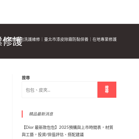
業修護
>
靴師傅鞋包洗護維修｜臺北市漆皮除霧防黏保養｜在地專業修護
搜尋
搜
尋
精品最新消息
【Dior 最新款包包】2025預購與上市時間表，材質
與工藝，投資/保值評估、搭配建議