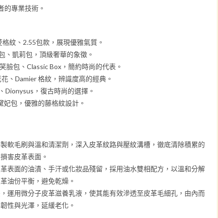
者的專業技術。
菱格紋、2.55包款，展現優雅氣質。
包、凱莉包，頂級奢華的象徵。
ge笑臉包、Classic Box，簡約時尚的代表。
m 老花、Damier 格紋，辨識度高的經典。
nt、Dionysus，復古時尚的選擇。
ior 黛妃包，優雅的藤格紋設計。
特製軟毛刷與溫和清潔劑，深入皮革紋路與壓紋溝槽，徹底清除積累的
不損害皮革表面。
皮革表面的油漬、手汗或化妝品殘留，採用油水雙相配方，以溫和分解
皮革油份平衡，避免乾燥。
後，運用微分子皮革滋養乳液，使其能有效滲透至皮革毛細孔，由內而
革韌性與光澤，延緩老化。