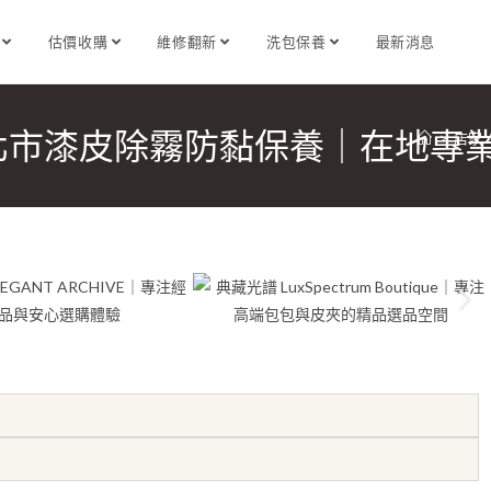
識
估價收購
維修翻新
洗包保養
最新消息
北市漆皮除霧防黏保養｜在地專
>
店家