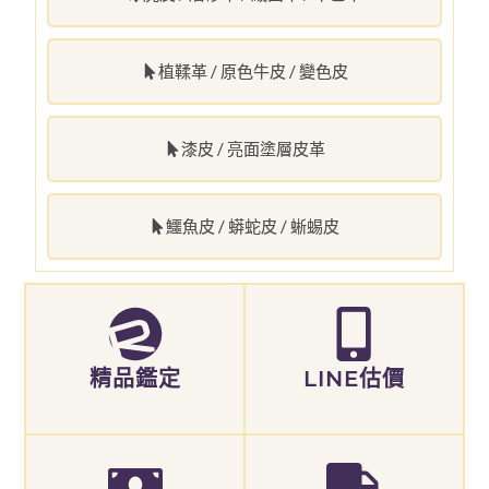
植鞣革 / 原色牛皮 / 變色皮
漆皮 / 亮面塗層皮革
鱷魚皮 / 蟒蛇皮 / 蜥蜴皮
精品鑑定
LINE估價