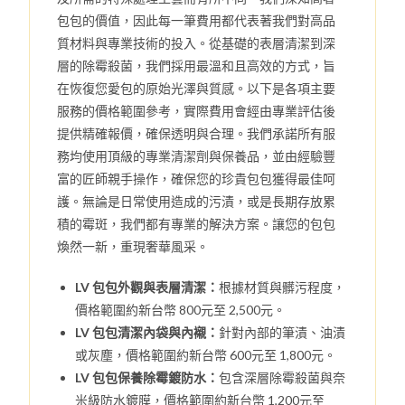
包包的價值，因此每一筆費用都代表著我們對高品
質材料與專業技術的投入。從基礎的表層清潔到深
層的除霉殺菌，我們採用最溫和且高效的方式，旨
在恢復您愛包的原始光澤與質感。以下是各項主要
服務的價格範圍參考，實際費用會經由專業評估後
提供精確報價，確保透明與合理。我們承諾所有服
務均使用頂級的專業清潔劑與保養品，並由經驗豐
富的匠師親手操作，確保您的珍貴包包獲得最佳呵
護。無論是日常使用造成的污漬，或是長期存放累
積的霉斑，我們都有專業的解決方案。讓您的包包
煥然一新，重現奢華風采。
LV 包包外觀與表層清潔：
根據材質與髒污程度，
價格範圍約新台幣 800元至 2,500元。
LV 包包清潔內袋與內襯：
針對內部的筆漬、油漬
或灰塵，價格範圍約新台幣 600元至 1,800元。
LV 包包保養除霉鍍防水：
包含深層除霉殺菌與奈
米級防水鍍膜，價格範圍約新台幣 1,200元至