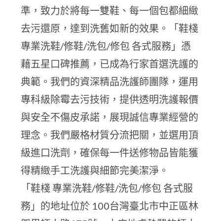
準，致力於將每一雙鞋、每一個包都細緻
去污還原，達到洗舊如新的效果。「鞋棧
專業洗鞋/修鞋/洗包/修包 各式服務」憑
藉五星口碑推薦，已成為行家首選洗護的
典範。我們的資深精品洗護師團隊，運用
專科級除霉去污技術，提供透明洗護報價
與安全不傷皮承諾，展現誠信專業經營的
理念。我們嚴格材質分流把關，並選用頂
級進口洗劑，確保每一件送修物品皆能獲
得精緻手工洗護與細節完美潔淨。
「鞋棧 專業洗鞋/修鞋/洗包/修包 各式服
務」的地址位於 100台灣臺北市中正區林