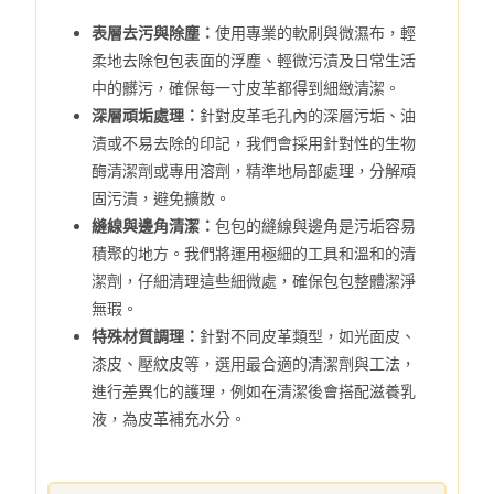
表層去污與除塵：
使用專業的軟刷與微濕布，輕
柔地去除包包表面的浮塵、輕微污漬及日常生活
中的髒污，確保每一寸皮革都得到細緻清潔。
深層頑垢處理：
針對皮革毛孔內的深層污垢、油
漬或不易去除的印記，我們會採用針對性的生物
酶清潔劑或專用溶劑，精準地局部處理，分解頑
固污漬，避免擴散。
縫線與邊角清潔：
包包的縫線與邊角是污垢容易
積聚的地方。我們將運用極細的工具和溫和的清
潔劑，仔細清理這些細微處，確保包包整體潔淨
無瑕。
特殊材質調理：
針對不同皮革類型，如光面皮、
漆皮、壓紋皮等，選用最合適的清潔劑與工法，
進行差異化的護理，例如在清潔後會搭配滋養乳
液，為皮革補充水分。