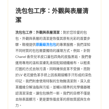
洗包包工序：外觀與表層清
潔
洗包包工序：外觀與表層清潔：
對於您珍愛的包
包，外觀與表層的清潔是恢復其原有光彩的首要步
驟。鞋棧提供
原廠級洗包包
的專業服務，我們深知
不同材質的包包需要獨特的護理方式。例如，針對
Chanel 香奈兒羊皮口蓋包四角的皮脂黑垢，我們會
運用專用的溫和潔膚乳液搭配超細纖維布，以輕柔
打圈的方式去除污漬，同時確保皮革不受損。而對
於LV 老花變色革手把上因長期接觸手汗形成的深色
印記，我們則會使用特製的生物酶清潔劑，深入皮
革纖維分解油脂與污垢，並輔以精準的光學儀器確
認清潔深度，讓包包煥然一新。我們的目標不僅是
去除表面髒污，更是要恢復皮革的原始質感與生命
力。