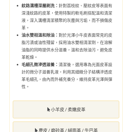
紋路溝槽深層刷洗：
針對荔枝紋、壓紋皮等表面有
深淺紋路的皮革，使用特製的軟毛刷搭配溫和清潔
液，深入溝槽清潔積聚的灰塵與污垢，而不損傷皮
革。
油水雙相溫和除油：
對於光澤小牛皮表面常見的皮
脂污漬或油性殘留，採用油水雙相清潔劑，在溶解
油脂的同時提供水分滋養，溫和去除油污，避免皮
革乾燥。
毛細孔微滲透滋養：
清潔後，選用專為光面皮革設
計的微分子滋養乳液，利用其細緻分子結構滲透皮
革毛細孔，由內而外補充養分，維持皮革光澤與彈
性。
小羊皮 / 柔嫩皮革
麂皮 / 磨砂革 / 絨面革 / 牛巴革