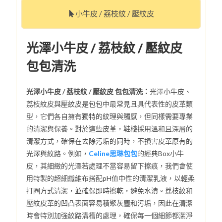
小牛皮 / 荔枝紋 / 壓紋皮
光澤小牛皮 / 荔枝紋 / 壓紋皮
包包清洗
光澤小牛皮 / 荔枝紋 / 壓紋皮 包包清洗：
光澤小牛皮、
荔枝紋皮與壓紋皮是包包中最常見且具代表性的皮革類
型，它們各自擁有獨特的紋理與觸感，但同樣需要專業
的清潔與保養。對於這些皮革，鞋棧採用溫和且深層的
清潔方式，確保在去除污垢的同時，不損害皮革原有的
光澤與紋路。例如，
Celine思琳包包
的經典Box小牛
皮，其細緻的光澤若處理不當容易留下擦痕，我們會使
用特製的超細纖維布搭配pH值中性的清潔乳液，以輕柔
打圈方式清潔，並確保即時擦乾，避免水漬。荔枝紋和
壓紋皮革的凹凸表面容易積聚灰塵和污垢，因此在清潔
時會特別加強紋路溝槽的處理，確保每一個細節都潔淨