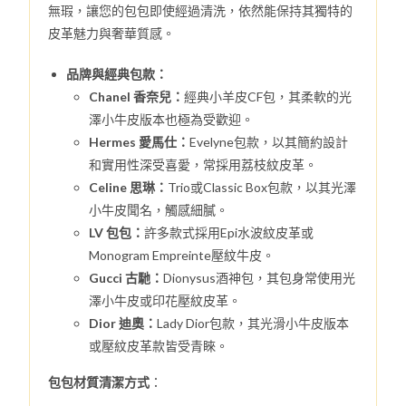
無瑕，讓您的包包即使經過清洗，依然能保持其獨特的
皮革魅力與奢華質感。
品牌與經典包款：
Chanel 香奈兒：
經典小羊皮CF包，其柔軟的光
澤小牛皮版本也極為受歡迎。
Hermes 愛馬仕：
Evelyne包款，以其簡約設計
和實用性深受喜愛，常採用荔枝紋皮革。
Celine 思琳：
Trio或Classic Box包款，以其光澤
小牛皮聞名，觸感細膩。
LV 包包：
許多款式採用Epi水波紋皮革或
Monogram Empreinte壓紋牛皮。
Gucci 古馳：
Dionysus酒神包，其包身常使用光
澤小牛皮或印花壓紋皮革。
Dior 迪奧：
Lady Dior包款，其光滑小牛皮版本
或壓紋皮革款皆受青睞。
包包材質清潔方式
：