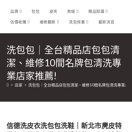
品牌
包包
皮夾
商城
精品知識
估價收購
維修翻新
洗包保養
最新消息
洗包包｜全台精品店包包清
潔、維修10間名牌包清洗專
業店家推薦!
>
店家
>
洗包包｜全台精品店包包清潔、維修10間名牌包清洗專業店家
信德洗皮衣洗包包洗鞋｜新北市麂皮特