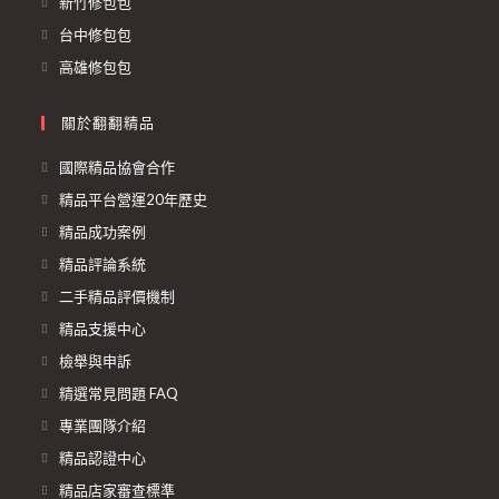
新竹修包包
台中修包包
高雄修包包
關於翻翻精品
國際精品協會合作
精品平台營運20年歷史
精品成功案例
精品評論系統
二手精品評價機制
精品支援中心
檢舉與申訴
精選常見問題 FAQ
專業團隊介紹
精品認證中心
精品店家審查標準