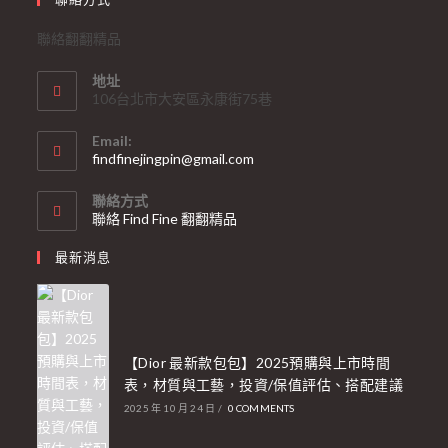
聯絡翻翻精品
地址
106台北市大安區永康街75巷
Email:
findfinejingpin@gmail.com
聯絡方式
聯絡 Find Fine 翻翻精品
最新消息
【Dior 最新款包包】2025預購與上市時間
表，材質與工藝，投資/保值評估、搭配建議
2025 年 10 月 24 日
/
0 COMMENTS