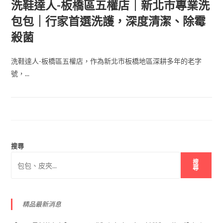
洗鞋達人-板橋區五權店｜新北市專業洗
包包｜行家首選洗護，深度清潔、除霉
殺菌
洗鞋達人-板橋區五權店，作為新北市板橋地區深耕多年的老字
號，...
搜尋
搜
尋
精品最新消息