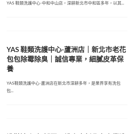
YAS 鞋類洗護中心-中和中山店，深耕新北市中和區多年，以其...
YAS 鞋類洗護中心-蘆洲店｜新北市老花
包包除霉除臭｜誠信專業，細膩皮革保
養
YAS鞋類洗護中心-蘆洲店在新北市深耕多年，是業界享有洗包
包...