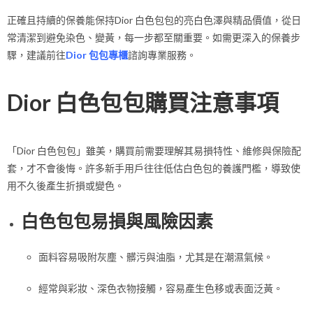
正確且持續的保養能保持Dior 白色包包的亮白色澤與精品價值，從日
常清潔到避免染色、變黃，每一步都至關重要。如需更深入的保養步
驟，建議前往
Dior 包包專櫃
諮詢專業服務。
Dior 白色包包購買注意事項
「Dior 白色包包」雖美，購買前需要理解其易損特性、維修與保險配
套，才不會後悔。許多新手用戶往往低估白色包的養護門檻，導致使
用不久後產生折損或變色。
白色包包易損與風險因素
面料容易吸附灰塵、髒污與油脂，尤其是在潮濕氣候。
經常與彩妝、深色衣物接觸，容易產生色移或表面泛黃。