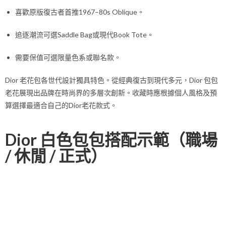
喜歡原版復古者首推1967–80s Oblique。
追逐潮流可選Saddle Bag或現代Book Tote。
需要保值可選限量色系或聯名款。
Dior 老花包各世代設計獨具特色。從經典復古到現代多元，Dior 包包
老花展現出品牌在時尚界的多層次創新。收藏時應根據個人風格及預
算選擇最適合自己的Dior老花款式。
Dior 白色包包搭配示範（職場
/ 休閒 / 正式）
「Dior 白包」不僅是時尚精品，更是穿搭配件的點睛之筆。無論商務
場合、日常休閒與正式宴會，迪奧白色包包的高雅氣質皆能瞬間提升
品味。