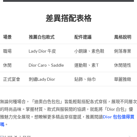
差異搭配表格
場景
推薦白包款式
配件建議
風格說明
職場
Lady Dior 牛皮
小鋼鍊、素色鞋
俐落專業
休閒
Dior Caro、Saddle
運動鞋、素T
休閒隨性
正式宴會
刺繡Lady Dior
鉆飾、絲巾
華麗雅緻
無論何種場合，「迪奧白色包包」皆能輕鬆搭配各式穿搭，展現不同層次
的時尚品味。掌握材質、款式與服裝間的協調，就能將「Dior 白包」優
雅魅力完全展現。想瞭解更多精品穿搭靈感，推薦閱讀
Dior 包包值得買
嗎
。