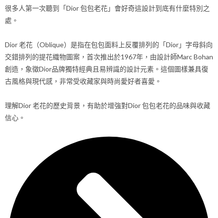
很多人第一次聽到「Dior 包包老花」會好奇這設計到底有什麼特別之
處。
Dior 老花（Oblique）是指在包包面料上反覆排列的「Dior」字母斜向
交錯排列的提花織物圖案，首次推出於1967年，由設計師Marc Bohan
創造，象徵Dior品牌獨特經典且易辨識的設計元素。這個圖樣兼具復
古風格與現代感，非常受收藏家與時尚愛好者喜愛。
理解Dior 老花的歷史背景，有助於增強對Dior 包包老花的品味與收藏
信心。