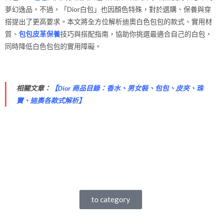
夢幻逸品。不過，「Dior白包」也因顏色特殊，對於選購、保養與穿
搭提出了更高要求。本文將全方位解析迪奧白色包包的款式、實用材
質、
包包皮革保養
技巧與搭配指南，協助你挑選最適合自己的白包，
同時降低白色包包的實用障礙。
相關文章：
【
Dior 商品目錄：香水、男女裝、包包、皮夾、珠
寶、迪奧各款式解析
】
to category