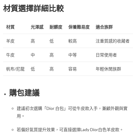
材質選擇詳細比較
材質
光澤感
耐髒度
保養難易度
適合族群
羊皮
高
低
較高
注重質感的收藏者
牛皮
中
高
中等
日常使用者
帆布/尼龍
低
高
容易
年輕休閒族群
購包建議
建議初次選購「Dior 白包」可從牛皮款入手，兼顧外觀與實
用。
若偏好氣質提升效果，可直接選擇Lady Dior白色羊皮款。