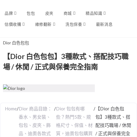
品牌
包包
皮夾
商城
精品知識
估價收購
維修翻新
洗包保養
最新消息
Dior 白色包包
【Dior 白色包包】3種款式、搭配技巧職
場 / 休閒 / 正式與保養完全指南
Home
/
Dior 商品目錄：
/
Dior 包包有哪
/
【Dior 白色包
香水、男女裝、
些？熱門5款、規
包】3種款式、搭
包包、皮夾、飾
格尺寸、保值、材
配技巧職場 / 休閒
品、迪奧各款式
質，迪奧包包購買
/ 正式與保養完全