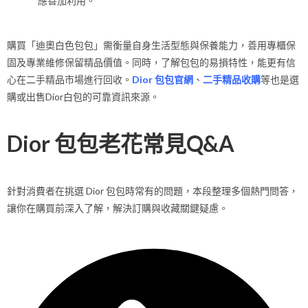
應善加利用。
購買「迪奧白色包包」需衡量自身生活型態與保養能力，善用專櫃保
固及專業維修保留精品價值。同時，了解包包的易損特性，能更有信
心在二手精品市場進行回收。
Dior 包包官網
、
二手精品收購
等也是選
購或出售Dior白包的可靠資訊來源。
Dior 包包老花常見Q&A
針對消費者在挑選 Dior 包包時常有的問題，本段整理多個熱門問答，
讓你在購買前深入了解，解決訂購與收藏關鍵疑慮。