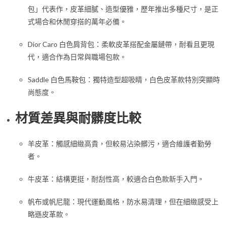
包」代表作，皮革細膩、造型優雅，歷年推出多種尺寸，是正
式場合和休閒穿搭的萬年必備。
Dior Caro 白色肩背包：柔軟皮革搭配金屬鏈帶，耐看且更現
代，適合作為日常與職場包款。
Saddle 白色馬鞍包：獨特造型超吸睛，白色皮革款特別突顯時
尚態度。
材質差異與耐髒度比較
羊皮革：觸感細緻高貴，但較易沾染髒污，適合維護者勤勞
者。
牛皮革：結構更挺，耐刮性高，較適合白色款新手入門。
帆布或帆尼龍：現代運動風格，防水易清理，但在細緻感受上
略遜皮革款。