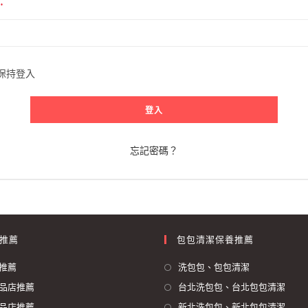
*
保持登入
登入
忘記密碼？
推薦
包包清潔保養推薦
推薦
洗包包、包包清潔
品店推薦
台北洗包包、台北包包清潔
品店推薦
新北洗包包、新北包包清潔