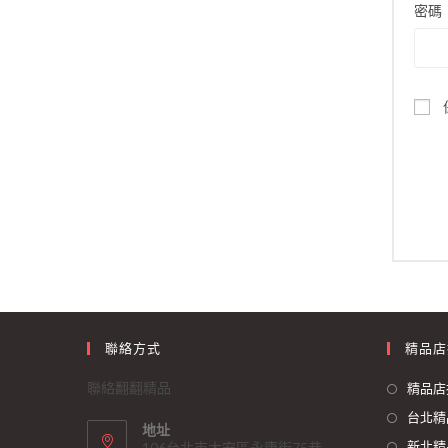
密碼
聯絡方式
精品店
聯絡翻翻精品
精品店
台北精
地址
新北精
106台北市大安區永康街75巷