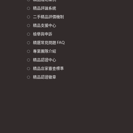
精品評論系統
二手精品評價機制
精品支援中心
檢舉與申訴
精選常見問題 FAQ
專業團隊介紹
精品認證中心
精品店家審查標準
精品認證徽章