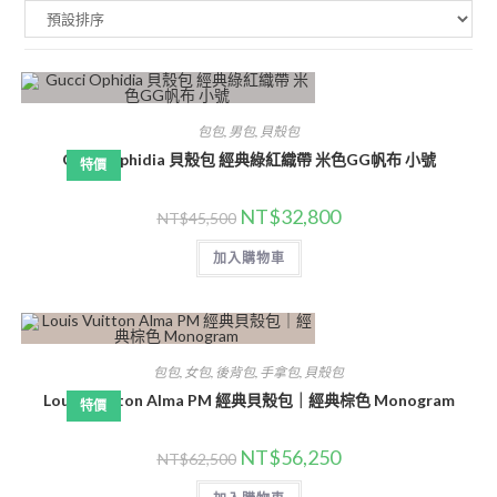
包包
,
男包
,
貝殼包
Gucci Ophidia 貝殼包 經典綠紅織帶 米色GG帆布 小號
特價
NT$
32,800
NT$
45,500
加入購物車
包包
,
女包
,
後背包
,
手拿包
,
貝殼包
Louis Vuitton Alma PM 經典貝殼包｜經典棕色 Monogram
特價
NT$
56,250
NT$
62,500