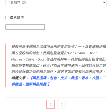
價格篩選
貝殼包是多個精品品牌所推出的實用款式之一，具有清晰結構
與方便收納的特點。此類包型常見於 LV、Chanel、Dior、
Hermes、Celine、Gucci 等品牌系列中。貝殼包的設計包含硬挺
輪廓與雙拉鍊開口，適合作為日常攜帶使用。品牌的貝殼包是
結合設計與功能的精品配件，滿足不同消費者的需求與風格。
相關文章：
【
精品品牌：包包、皮夾、飾品、香水、衣服，二
手精品，國際精品推薦!
】