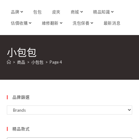
品牌
包包
皮夾
商城
精品知識
估價收購
維修翻新
洗包保養
最新消息
小包包
>
商品
>
小包包
>
Page 4
品牌篩選
精品款式