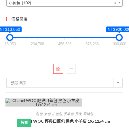
小包包 (102)
×
價格篩選
NT$13,050
NT$900,00
13,050
234,788
456,525
678,263
900,000
預設排序
包包
,
女包
,
小包包
,
手拿包
,
長夾
,
零錢包
Chanel WOC 經典口蓋包 黑色 小羊皮 19x12x4 cm
特價