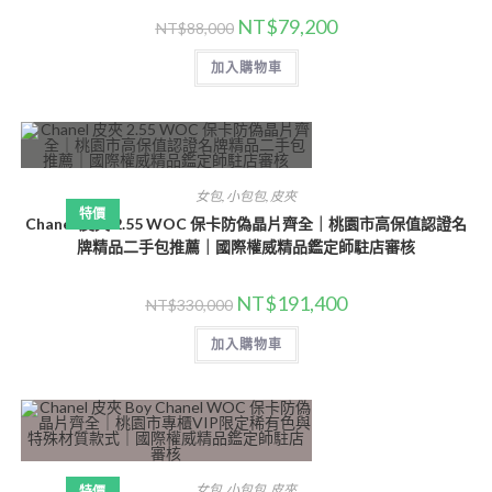
NT$
79,200
NT$
88,000
加入購物車
女包
,
小包包
,
皮夾
特價
Chanel 皮夾 2.55 WOC 保卡防偽晶片齊全｜桃園市高保值認證名
牌精品二手包推薦｜國際權威精品鑑定師駐店審核
NT$
191,400
NT$
330,000
加入購物車
女包
,
小包包
,
皮夾
特價