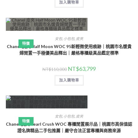
加入購物車
女包
,
小包包
,
皮夾
特價
Chanel 皮夾 Half Moon WOC 95新輕微使用痕跡｜桃園市名媛貴
婦閒置一手極優美品釋出｜嚴格專櫃級真品鑑定標準
NT$
63,799
NT$
110,000
加入購物車
女包
,
小包包
,
皮夾
特價
Chanel 皮夾 Pearl Crush WOC 專櫃閒置展示品｜桃園市高保值認
證名牌精品二手包推薦｜嚴守合法正當專櫃與商務來源