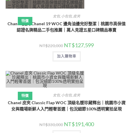
女包
,
小包包
,
皮夾
特價
Chanel 皮夾 Chanel 19 WOC 邊角油邊完好整潔｜桃園市高保值
認證名牌精品二手包推薦｜萬人見證五星口碑精品專賣
NT$
127,599
NT$
220,000
加入購物車
女包
,
小包包
,
皮夾
特價
Chanel 皮夾 Classic Flap WOC 頂級名媛珍藏釋出｜桃園市小資
女與職場新鮮人入門輕奢首選｜包況細節100%透明實拍呈現
NT$
191,400
NT$
330,000