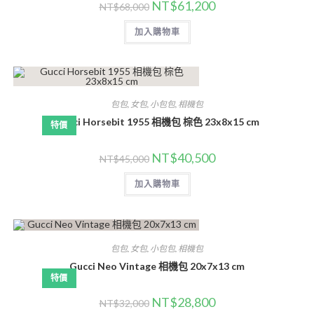
NT$
61,200
NT$
68,000
加入購物車
包包
,
女包
,
小包包
,
相機包
Gucci Horsebit 1955 相機包 棕色 23x8x15 cm
特價
NT$
40,500
NT$
45,000
加入購物車
包包
,
女包
,
小包包
,
相機包
Gucci Neo Vintage 相機包 20x7x13 cm
特價
NT$
28,800
NT$
32,000