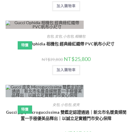
加入購物車
包包
,
女包
,
小包包
,
相機包
Gucci Ophidia 相機包 經典綠紅織帶 PVC帆布小尺寸
特價
NT$
25,800
NT$
39,800
加入購物車
女包
,
小包包
,
皮夾
特價
Gucci 皮夾 Microguccissima 雙鑑定認證通過｜新北市名媛貴婦閒
置一手極優美品釋出｜以誠立足實體門市安心保障