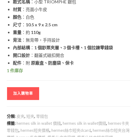
款式名稱
：小型 TRIOMPHE 銀包
材質
：亮面小牛皮
顏色
：白色
尺寸
：
10.5 x 9 x 2.5 cm
重量
：約
110g
背法
：無背帶，手持設計
內部結構
：
1 個鈔票夾層、3 個卡槽、1 個拉鍊零錢袋
開口設計
：翻蓋式磁扣開合
配件
：附
原廠盒、防塵袋、保卡
1 件庫存
加入購物車
分類:
皮夾
,
短夾
,
零錢包
標籤:
hermes silk in wallet 價錢
,
hermes silk in wallet價錢
,
hermes卡夾
零錢包
,
hermes短夾價格
,
hermes絲巾短夾dcard
,
hermes絲巾短夾台灣