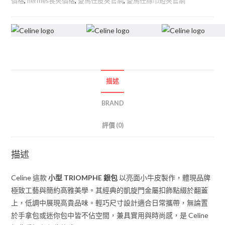
價格
,
hermes長夾價格
,
愛馬仕皮夾官網
,
愛馬仕絲巾短夾官網
描述
BRAND
評價 (0)
描述
Celine 這款
小型 TRIOMPHE 銀包
以亮面小牛皮製作，體現品牌
極致工藝與簡約高雅美學。其經典的凱旋門金屬扣飾點綴於翻蓋
上，低調中展現高貴品味。輕巧尺寸設計適合日常攜帶，無論置
於手拿包或迷你包中皆不佔空間，兼具實用與時尚感，是 Celine