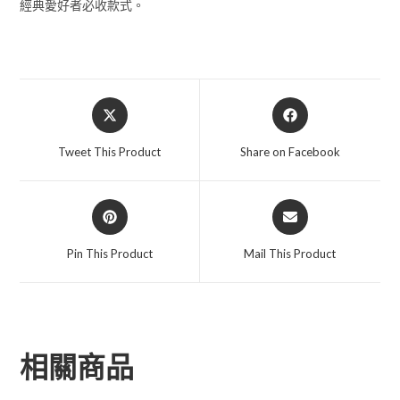
經典愛好者必收款式。
Tweet This Product
Share on Facebook
Pin This Product
Mail This Product
相關商品