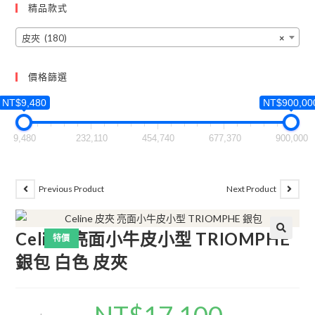
精品款式
皮夾 (180)
×
價格篩選
NT$9,480
NT$900,00
9,480
232,110
454,740
677,370
900,000
Previous Product
Next Product
Celine 亮面小牛皮小型 TRIOMPHE
特價
🔍
銀包 白色 皮夾
NT$
17,100